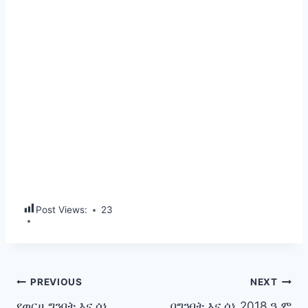
Post Views:
23
Post
PREVIOUS
NEXT
የወርሀ ግንቦት እና ሰኔ
በግንቦት እና ሰኔ 2018 ዓ.ም