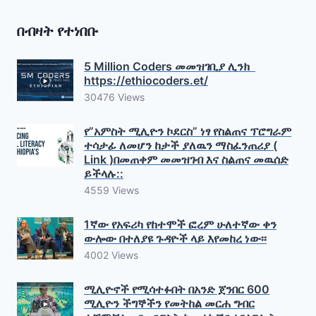
በብዛት የተነበቡ
5 Million Coders መመዝገቢያ ሊንክ
https://ethiocoders.et/
30476 Views
የ”አምስት ሚሊዮን ኮደርስ” ነፃ የስልጠና ፕሮግራም
ተሳታፊ ለመሆን ከታች ያለዉን ማስፈንጠሪያ (
Link )በመጠቀም መመዝገብ እና ስልጠና መዉሰድ
ይችላሉ::
4559 Views
1ኛው የአፍሪካ የከተሞች ፎረም ሁለተኛው ቀን
ውሎው በተለያዩ ጉዳዮች ላይ እየመከረ ነው፡፡
4002 Views
ሚሊዮኖች የሚሳተፉበት በአንድ ጀንበር 600
ሚሊዮን ችግኞችን የመትከል መርሐ ግብር