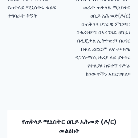
navigation
የጠቅላይ ሚኒስትሩ ቁልፍ
ወራት ጠቅላይ ሚኒስትር
ተግባራት ቅኝት
ዐቢይ አሕመድ(ዶ/ር)
በጠቅላላ ሀገራዊ ምርጫ፣
በቱሪዝም፣ በአረንጓዴ ዐሻራ፣
በዲጂታል ኢትዮጵያ፣ በሀገር
በቀል ሪፎርም እና ቀጣናዊ
ዲፕሎማሲ ዙሪያ ላይ ያተኮሩ
የተለያዩ ከፍተኛ የሥራ
ክንውኖችን አድርገዋል።
የጠቅላይ ሚኒስትር ዐቢይ አሕመድ (ዶ/ር)
መልዕክት