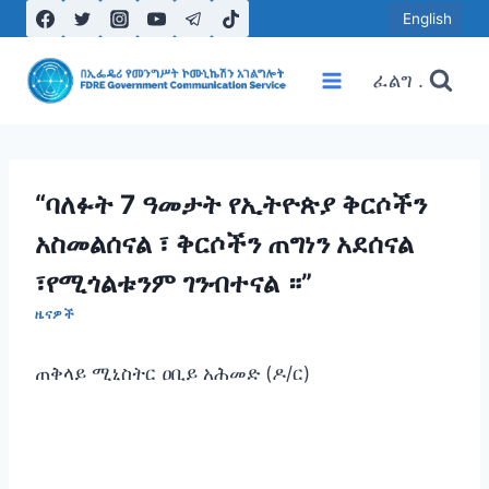
Skip
English
to
content
ፈልግ .
“ባለፉት 7 ዓመታት የኢትዮጵያ ቅርሶችን
አስመልሰናል ፣ ቅርሶችን ጠግነን አደሰናል
፣የሚጎልቱንም ገንብተናል ።”
ዜናዎች
ጠቅላይ ሚኒስትር ዐቢይ አሕመድ (ዶ/ር)