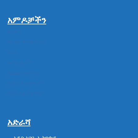
አምዶቻችን
ዜናዎች
ልዩ ልዩ ምስል ቪዲዮ
ሁነት
መግለጫዎች
የክልል የተቋማት
የሚዲያ ተቋማት
የፌዴራል ተቋማት
አድራሻ
አዲስ አበባ ,ኢትዮጵያ