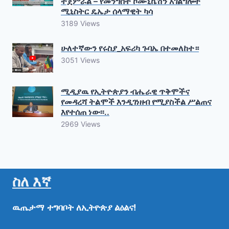
ተጀምሯል – የመንግስት ኮሙኒኬሽን አገልግሎት
ሚኒስትር ዴኤታ ሰላማዊት ካሳ
3189 Views
ሁለተኛውን የሩስያ_አፍሪካ ጉባኤ በተመለከተ።
3051 Views
ሚዲያዉ የኢትዮጵያን ብሔራዊ ጥቅሞችና
የመዳረሻ ትልሞች እንዲገነዘብ የሚያስችል ሥልጠና
እየተሰጠ ነው፡፡..
2969 Views
ስለ እኛ
ዉጤታማ
ተግባቦት
ለኢትዮጵያ
ልዕልና!