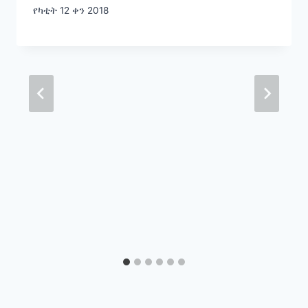
የካቲት 12 ቀን 2018