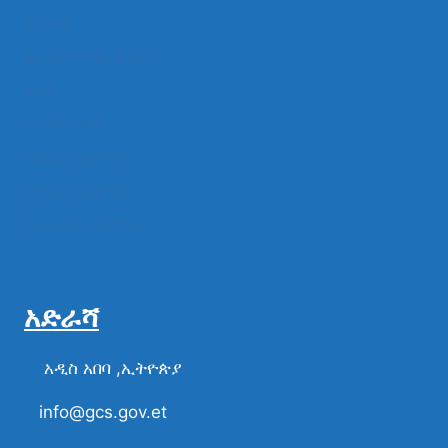
ዜናዎች
ልዩ ልዩ ምስል ቪዲዮ
ሁነት
መግለጫዎች
የክልል የተቋማት
የሚዲያ ተቋማት
የፌዴራል ተቋማት
አድራሻ
አዲስ አበባ ,ኢትዮጵያ
info@gcs.gov.et