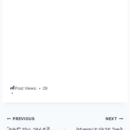
Post Views:
29
Post
PREVIOUS
NEXT
“ሁሉም የስራ ኃላፊዎች
ከተመሠረተ በአንድ ዓመት