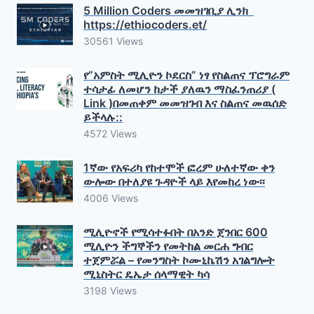
5 Million Coders መመዝገቢያ ሊንክ
https://ethiocoders.et/
30561 Views
የ”አምስት ሚሊዮን ኮደርስ” ነፃ የስልጠና ፕሮግራም
ተሳታፊ ለመሆን ከታች ያለዉን ማስፈንጠሪያ (
Link )በመጠቀም መመዝገብ እና ስልጠና መዉሰድ
ይችላሉ::
4572 Views
1ኛው የአፍሪካ የከተሞች ፎረም ሁለተኛው ቀን
ውሎው በተለያዩ ጉዳዮች ላይ እየመከረ ነው፡፡
4006 Views
ሚሊዮኖች የሚሳተፉበት በአንድ ጀንበር 600
ሚሊዮን ችግኞችን የመትከል መርሐ ግብር
ተጀምሯል – የመንግስት ኮሙኒኬሽን አገልግሎት
ሚኒስትር ዴኤታ ሰላማዊት ካሳ
3198 Views