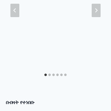
በብዛት የተነበቡ