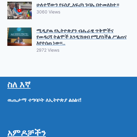
ሁለተኛውን የሩስያ_አፍሪካ ጉባኤ በተመለከተ።
3060 Views
ሚዲያዉ የኢትዮጵያን ብሔራዊ ጥቅሞችና
የመዳረሻ ትልሞች እንዲገነዘብ የሚያስችል ሥልጠና
እየተሰጠ ነው፡፡..
2972 Views
ስለ እኛ
ዉጤታማ
ተግባቦት
ለኢትዮጵያ
ልዕልና!
አምዶቻችን