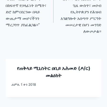
navigation
በከፍተኛ የኃላፊነት ስሜት፣
ጊዜ ውስጥ፣ መሶብ
ድሮ ከምናደርገው በላይ
የኢትዮጵያን የሕዝብ
ውጤታማ መሆናችንን
አገልግሎት አሰጣጥ ሥርዓት
ማረጋገጥ ያስፈልጋል።”
መሠረታዊ በሆነ መንገድ
ለውጦታል።
የጠቅላይ ሚኒስትር ዐቢይ አሕመድ (ዶ/ር)
መልዕክት
ሐምሌ 1 ቀን 2018