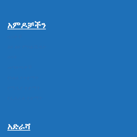
አምዶቻችን
ዜናዎች
ልዩ ልዩ ምስል ቪዲዮ
ሁነት
መግለጫዎች
የክልል የተቋማት
የሚዲያ ተቋማት
የፌዴራል ተቋማት
አድራሻ