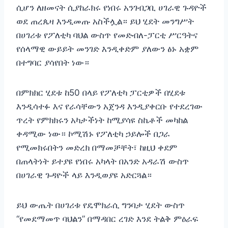
ሲሆን ለዘመናት ሲያከራክሩ የነበሩ አንገብጋቢ ሀገራዊ ጉዳዮች
ወደ ጠረጴዛ እንዲመጡ አስችሏል። ይህ ሂደት መንግሥት
በሀገሪቱ የፖለቲካ ባህል ውስጥ የመድብለ-ፓርቲ ሥርዓትና
የሰላማዊ ውይይት መንገድ እንዲቀድም ያለውን ፅኑ አቋም
በተግባር ያሳየበት ነው።
በምክክር ሂደቱ ከ50 በላይ የፖለቲካ ፓርቲዎች በሂደቱ
እንዲሳተፉ እና የራሳቸውን አጀንዳ እንዲያቀርቡ የተደረገው
ጥረት የምክክሩን አካታችነት ከሚያሳዩ ስኬቶች መካከል
ቀዳሚው ነው። ኮሚሽኑ የፖለቲካ ኃይሎች በጋራ
የሚመክሩበትን መድረክ በማመቻቸት፣ ከዚህ ቀደም
በጠላትነት ይተያዩ የነበሩ አካላት በአንድ አዳራሽ ውስጥ
በሀገራዊ ጉዳዮች ላይ እንዲወያዩ አድርጓል።
ይህ ውጤት በሀገሪቱ የዴሞክራሲ ግንባታ ሂደት ውስጥ
“የመደማመጥ ባህልን” በማዳበር ረገድ እንደ ትልቅ ምዕራፍ