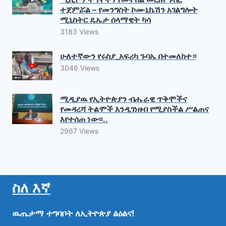
ተጀምሯል – የመንግስት ኮሙኒኬሽን አገልግሎት
ሚኒስትር ዴኤታ ሰላማዊት ካሳ
3183 Views
ሁለተኛውን የሩስያ_አፍሪካ ጉባኤ በተመለከተ።
3046 Views
ሚዲያዉ የኢትዮጵያን ብሔራዊ ጥቅሞችና
የመዳረሻ ትልሞች እንዲገነዘብ የሚያስችል ሥልጠና
እየተሰጠ ነው፡፡..
2967 Views
ስለ እኛ
ዉጤታማ
ተግባቦት
ለኢትዮጵያ
ልዕልና!