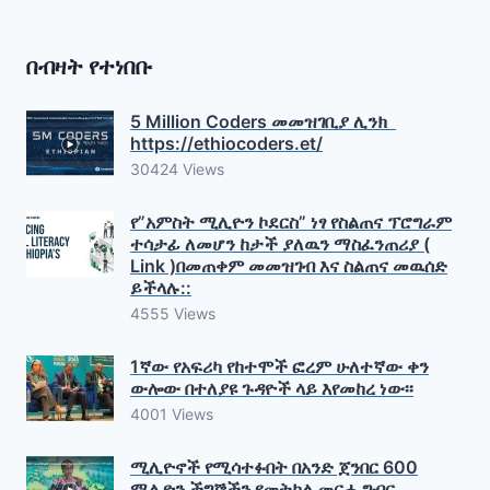
በብዛት የተነበቡ
5 Million Coders መመዝገቢያ ሊንክ
https://ethiocoders.et/
30424 Views
የ”አምስት ሚሊዮን ኮደርስ” ነፃ የስልጠና ፕሮግራም
ተሳታፊ ለመሆን ከታች ያለዉን ማስፈንጠሪያ (
Link )በመጠቀም መመዝገብ እና ስልጠና መዉሰድ
ይችላሉ::
4555 Views
1ኛው የአፍሪካ የከተሞች ፎረም ሁለተኛው ቀን
ውሎው በተለያዩ ጉዳዮች ላይ እየመከረ ነው፡፡
4001 Views
ሚሊዮኖች የሚሳተፉበት በአንድ ጀንበር 600
ሚሊዮን ችግኞችን የመትከል መርሐ ግብር