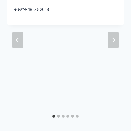
ጥቅምት 18 ቀን 2018