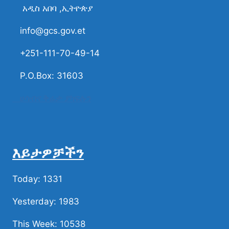
አዲስ አበባ ,ኢትዮጵያ
info@gcs.gov.et
+251-111-70-49-14
P.O.Box: 31603
ሀሳብና ቅሬታ ያካፍሉን
እይታዎቻችን
Today: 1331
Yesterday: 1983
This Week: 10538