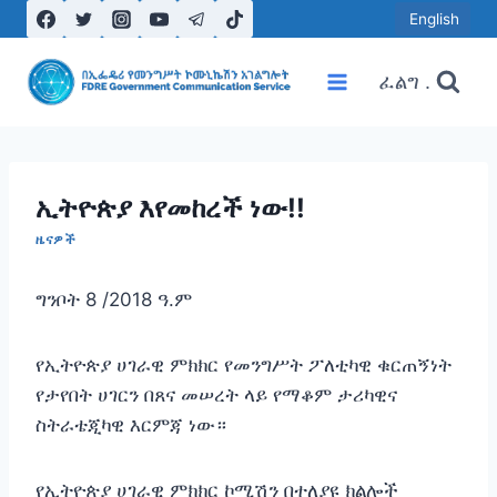
Skip
English
to
content
ፈልግ .
ኢትዮጵያ እየመከረች ነው!!
ዜናዎች
ግንቦት 8 /2018 ዓ.ም
የኢትዮጵያ ሀገራዊ ምክክር የመንግሥት ፖለቲካዊ ቁርጠኝነት
የታየበት ሀገርን በጸና መሠረት ላይ የማቆም ታሪካዊና
ስትራቴጂካዊ እርምጃ ነው።
የኢትዮጵያ ሀገራዊ ምክክር ኮሚሽን በተለያዩ ክልሎች