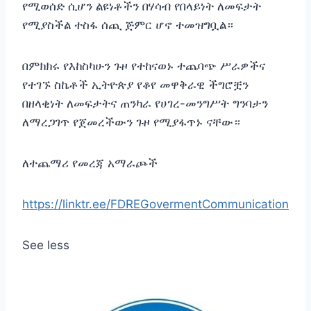
የሚወሰድ ሲሆን ልዩነቶችን በሃሳብ የበላይነት ለመፍታት
የሚያስችል ተስፋ ሰጪ ጅምር ሆኖ ተመዝግቧል።
በምክክሩ የእከስካሁን ጉዞ የተከናወኑ ተጨባጭ ሥራዎችና
የተገኙ ስኬቶች ኢትዮጵያ የቆየ መዋቅራዊ ችግሮቿን
በዘላቂነት ለመፍታትና ጠንካራ የሀገረ-መንግሥት ግንባታን
ለማረጋገጥ የጀመረችውን ጉዞ የሚያፋጥኑ ናቸው።
ለተጨማሪ የመረጃ አማራጮች
https://linktr.ee/FDREGovermentCommunication
See less