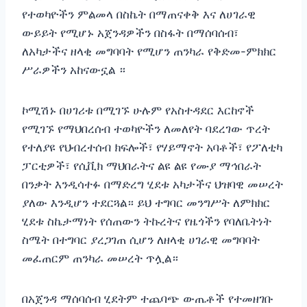
የተወካዮችን ምልመላ በስኬት በማጠናቀቅ እና ለሀገራዊ
ውይይት የሚሆኑ አጀንዳዎችን በስፋት በማሰባሰብ፣
ለአካታችና ዘላቂ መግባባት የሚሆን ጠንካራ የቅድመ-ምክክር
ሥራዎችን አከናውኗል ።
ኮሚሽኑ በሀገሪቱ በሚገኙ ሁሉም የአስተዳደር እርከኖች
የሚገኙ የማህበረሰብ ተወካዮችን ለመለየት ባደረገው ጥረት
የተለያዩ የህብረተሰብ ክፍሎች፣ የሃይማኖት አባቶች፣ የፖለቲካ
ፓርቲዎች፣ የሲቪክ ማህበራትና ልዩ ልዩ የሙያ ማኅበራት
በንቃት እንዲሳተፉ በማድረግ ሂደቱ አካታችና ህዝባዊ መሠረት
ያለው እንዲሆን ተደርጓል። ይህ ተግባር መንግሥት ለምክክር
ሂደቱ ስኬታማነት የሰጠውን ትኩረትና የዜጎችን የባለቤትነት
ስሜት በተግባር ያረጋገጠ ሲሆን ለዘላቂ ሀገራዊ መግባባት
መፈጠርም ጠንካራ መሠረት ጥሏል።
በአጀንዳ ማሰባሰብ ሂደትም ተጨባጭ ውጤቶች የተመዘገቡ