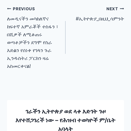
Post
PREVIOUS
NEXT
ለመዲናችን መካከለኛና
#ኢትዮጵያ_በዚህ_ሳምንት
navigation
ከፍተኛ አምራቾች ተስፋን ፣
በሺዎች ለሚቆጠሩ
ወጣቶቻችን ደግሞ የስራ
እድልን የሰነቀ የገላን ጉራ
ኢንዱስትሪ ፓርክን ዛሬ
አስመርቀናል!
ገራችን ኢትዮጵያ ወደ ላቀ እድገት ጉዞ
እየተሸጋገረች ነው – የሕዝብ ተወካዮች ም/ቤት
አባላት