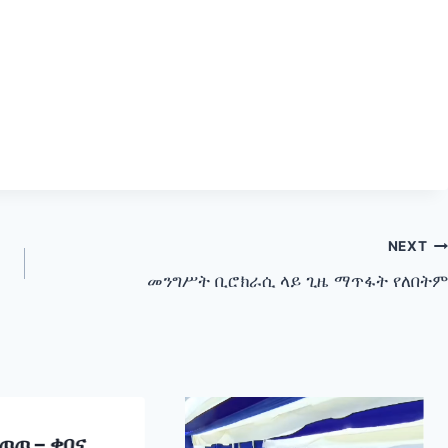
NEXT
መንግሥት ቢሮክራሲ ላይ ጊዜ ማጥፋት የለበትም
ጦጦ – ቀበና