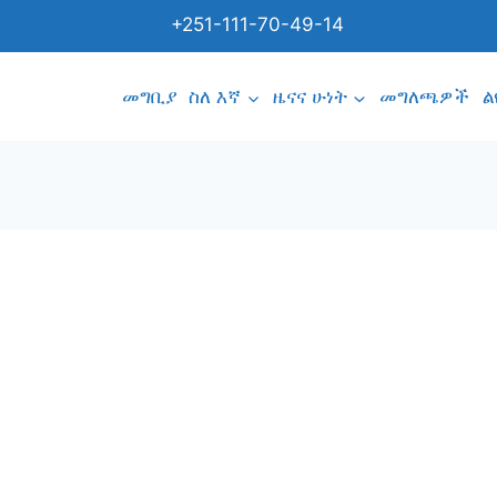
+251-111-70-49-14
መግቢያ
ስለ እኛ
ዜናና ሁነት
መግለጫዎች
ል