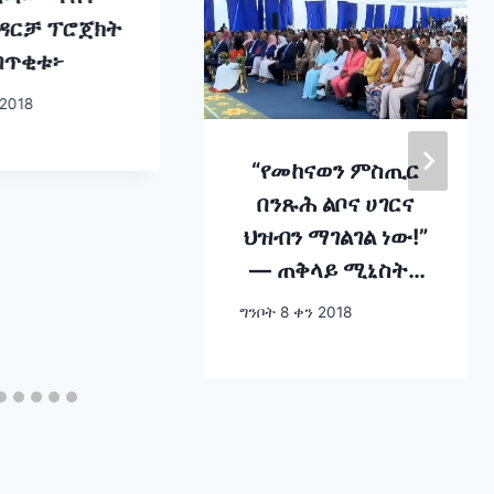
 ዳርቻ ፕሮጀክት
በጥቂቱ፦
 2018
“የመከናወን ምስጢር
በንጹሕ ልቦና ሀገርና
ህዝብን ማገልገል ነው!”
— ጠቅላይ ሚኒስትር
ዐቢይ አሕመድ (ዶ/ር)
ግንቦት 8 ቀን 2018