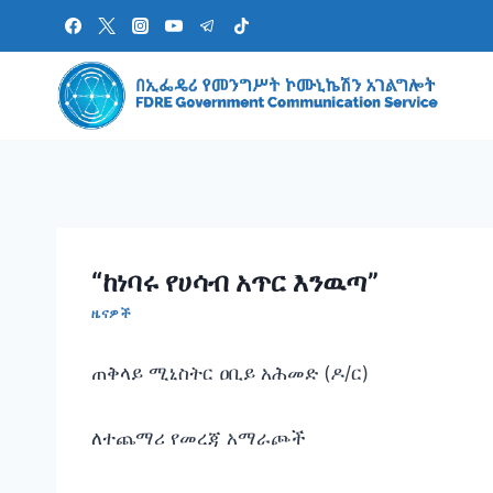
Skip
to
content
“ከነባሩ የሀሳብ አጥር እንዉጣ”
ዜናዎች
ጠቅላይ ሚኒስትር ዐቢይ አሕመድ (ዶ/ር)
ለተጨማሪ የመረጃ አማራጮች