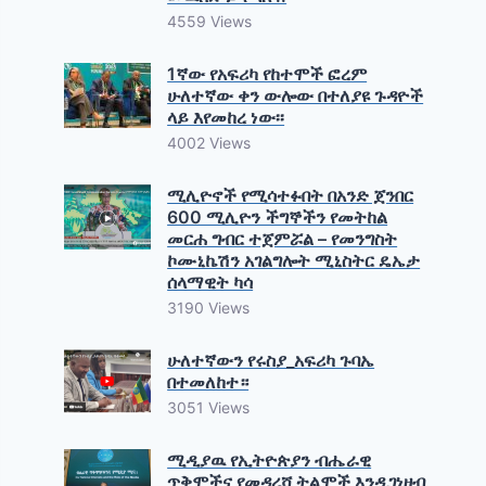
4559 Views
1ኛው የአፍሪካ የከተሞች ፎረም
ሁለተኛው ቀን ውሎው በተለያዩ ጉዳዮች
ላይ እየመከረ ነው፡፡
4002 Views
ሚሊዮኖች የሚሳተፉበት በአንድ ጀንበር
600 ሚሊዮን ችግኞችን የመትከል
መርሐ ግብር ተጀምሯል – የመንግስት
ኮሙኒኬሽን አገልግሎት ሚኒስትር ዴኤታ
ሰላማዊት ካሳ
3190 Views
ሁለተኛውን የሩስያ_አፍሪካ ጉባኤ
በተመለከተ።
3051 Views
ሚዲያዉ የኢትዮጵያን ብሔራዊ
ጥቅሞችና የመዳረሻ ትልሞች እንዲገነዘብ