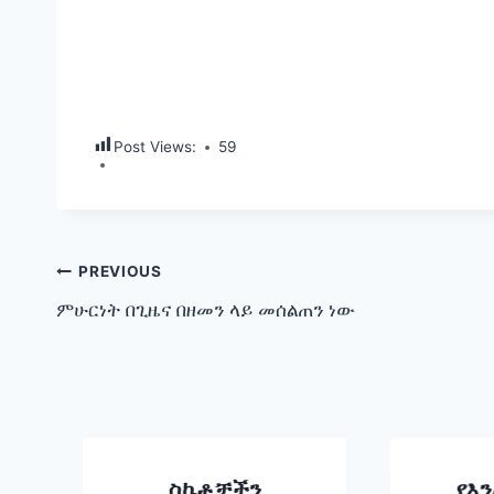
Post Views:
59
Post
PREVIOUS
ምሁርነት በጊዜና በዘመን ላይ መሰልጠን ነው
navigation
ስኬቶቻችን
የእን