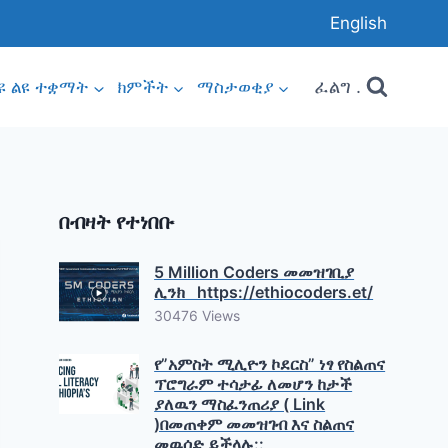
English
ፈልግ .
ዩ ልዩ ተቋማት
ክምችት
ማስታወቂያ
በብዛት የተነበቡ
5 Million Coders መመዝገቢያ
ሊንክ https://ethiocoders.et/
30476 Views
የ”አምስት ሚሊዮን ኮደርስ” ነፃ የስልጠና
ፕሮግራም ተሳታፊ ለመሆን ከታች
ያለዉን ማስፈንጠሪያ ( Link
)በመጠቀም መመዝገብ እና ስልጠና
መዉሰድ ይችላሉ::