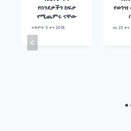
የሰንደቃችን ከፍታ
የወንዝ
የሚጨምሩ ናቸው
ጥቅምት 3 ቀን 2018
ሰኔ 22 ቀን
ት