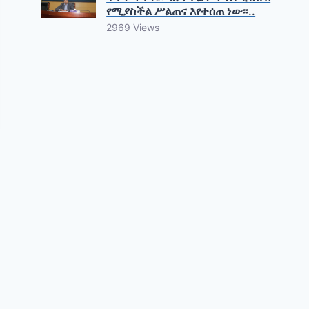
የሚያስችል ሥልጠና እየተሰጠ ነው፡፡..
2969 Views