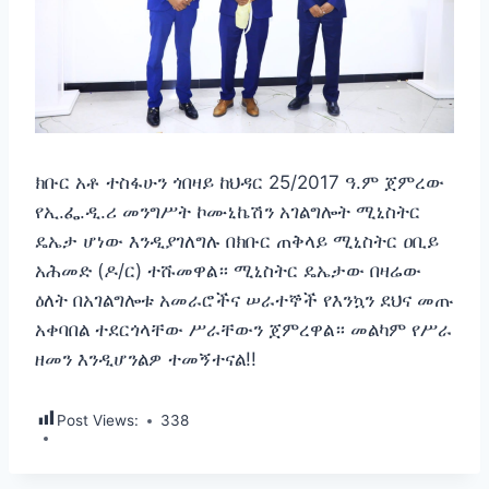
ክቡር አቶ ተስፋሁን ጎበዛይ ከህዳር 25/2017 ዓ.ም ጀምረው
የኢ.ፌ.ዲ.ሪ መንግሥት ኮሙኒኬሽን አገልግሎት ሚኒስትር
ዴኤታ ሆነው እንዲያገለግሉ በክቡር ጠቅላይ ሚኒስትር ዐቢይ
አሕመድ (ዶ/ር) ተሹመዋል። ሚኒስትር ዴኤታው በዛሬው
ዕለት በአገልግሎቱ አመራሮችና ሠራተኞች የእንኳን ደህና መጡ
አቀባበል ተደርጎላቸው ሥራቸውን ጀምረዋል። መልካም የሥራ
ዘመን እንዲሆንልዎ ተመኝተናል!!
Post Views:
338