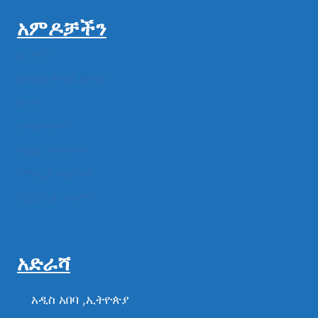
አምዶቻችን
ዜናዎች
ልዩ ልዩ ምስል ቪዲዮ
ሁነት
መግለጫዎች
የክልል የተቋማት
የሚዲያ ተቋማት
የፌዴራል ተቋማት
አድራሻ
አዲስ አበባ ,ኢትዮጵያ