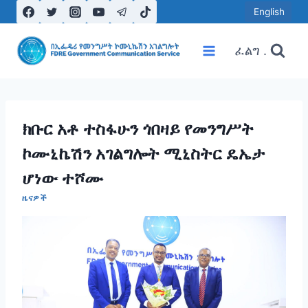
Skip
English
to
content
ፈልግ .
ክቡር አቶ ተስፋሁን ጎበዛይ የመንግሥት
ኮሙኒኬሽን አገልግሎት ሚኒስትር ዴኤታ
ሆነው ተሾሙ
ዜናዎች