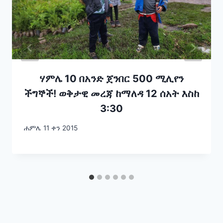
ሃምሌ 10 በአንድ ጀንበር 500 ሚሊየን
ችግኞች! ወቅታዊ መረጃ ከማለዳ 12 ሰአት እስከ
3:30
ሐምሌ 11 ቀን 2015