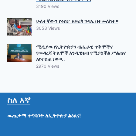
3190 Views
ሁለተኛውን የሩስያ_አፍሪካ ጉባኤ በተመለከተ።
3053 Views
ሚዲያዉ የኢትዮጵያን ብሔራዊ ጥቅሞችና
የመዳረሻ ትልሞች እንዲገነዘብ የሚያስችል ሥልጠና
እየተሰጠ ነው፡፡..
2970 Views
ስለ እኛ
ዉጤታማ
ተግባቦት
ለኢትዮጵያ
ልዕልና!