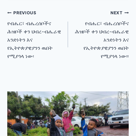
Post
PREVIOUS
NEXT
የብሔር፣ ብሔረሰቦችና
የብሔር፣ ብሔረሰቦችና
navigation
ሕዝቦች ቀን ህብረ-ብሔራዊ
ሕዝቦች ቀን ህብረ-ብሔራዊ
አንድነትን እና
አንድነትን እና
የኢትዮጵያዊያንን ዉበት
የኢትዮጵያዊያንን ዉበት
የሚያጎላ ነው፡
የሚያጎላ ነው፡፡