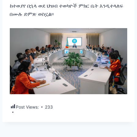
ከተወያየ በኋላ ወደ ህዝብ ተወካዮች ምክር ቤት እንዲተላለፍ
በሙሉ ድምጽ ወስኗል፡፡
Post Views:
233