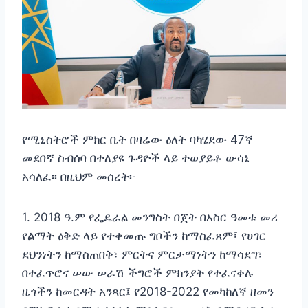
የሚኒስትሮች ምክር ቤት በዛሬው ዕለት ባካሄደው 47ኛ
መደበኛ ስብሰባ በተለያዩ ጉዳዮች ላይ ተወያይቶ ውሳኔ
አሳለፈ፡፡ በዚህም መሰረት፦
1. 2018 ዓ.ም የፌዴራል መንግስት በጀት በአስር ዓመቱ መሪ
የልማት ዕቅድ ላይ የተቀመጡ ግቦችን ከማስፈጸም፤ የሀገር
ደህንነትን ከማስጠበቅ፣ ምርትና ምርታማነትን ከማሳደግ፣
በተፈጥሮና ሠው ሠራሽ ችግሮች ምክንያት የተፈናቀሉ
ዜጎችን ከመርዳት አንጻር፤ የ2018-2022 የመካከለኛ ዘመን