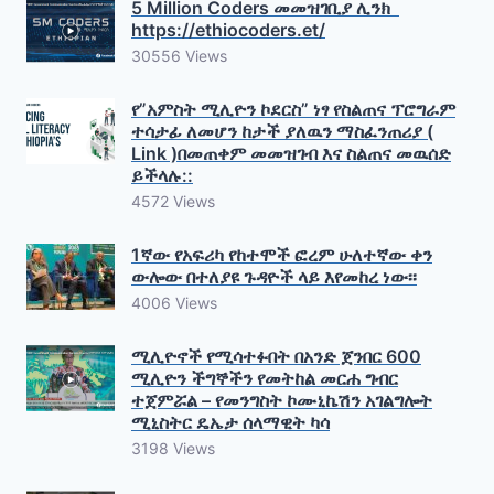
5 Million Coders መመዝገቢያ ሊንክ
https://ethiocoders.et/
30556 Views
የ”አምስት ሚሊዮን ኮደርስ” ነፃ የስልጠና ፕሮግራም
ተሳታፊ ለመሆን ከታች ያለዉን ማስፈንጠሪያ (
Link )በመጠቀም መመዝገብ እና ስልጠና መዉሰድ
ይችላሉ::
4572 Views
1ኛው የአፍሪካ የከተሞች ፎረም ሁለተኛው ቀን
ውሎው በተለያዩ ጉዳዮች ላይ እየመከረ ነው፡፡
4006 Views
ሚሊዮኖች የሚሳተፉበት በአንድ ጀንበር 600
ሚሊዮን ችግኞችን የመትከል መርሐ ግብር
ተጀምሯል – የመንግስት ኮሙኒኬሽን አገልግሎት
ሚኒስትር ዴኤታ ሰላማዊት ካሳ
3198 Views