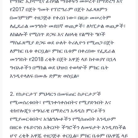
የማክሮ ኢኮኖሚና ፊስካል ማዕቀፍን መሠረት በማድረግ እና
የ2017 በጀት ዓመት የፕሮግራም በጀት አፈጻጸምን
በመገምገም ተዘጋጅቶ የቀረበ ነው፡፡ በዚሁ መሠረትም
ለፌዴራል መንግስት መደበኛ ወጪዎች፣ ለካፒታል ወጪዎች፣
ለክልሎች የሚሰጥ ድጋፍ እና ለዘላቂ የልማት ግቦች
ማስፈጸሚያ ድጋፍ ወደ ሁለት ትሪሊዮን የሚጠጋ በጀት
ለምክር ቤቱ ቀርቧል፡፡ ምክር ቤቱም በቀረበው የፌዴራል
መንግስት የ2018 ረቂቅ በጀት አዋጅ ላይ ከተወያየ በኋላ
ግብአቶችን በማከል ወደ ህዝብ ተወካዮች ምክር ቤት
እንዲተላለፍ በሙሉ ድምጽ ወስኗል፡፡
2. የስታርታፕ ምህዳርን በመፍጠር ስታርታፖች
የሚመሰረቱበት፣ የሚንቀሳቀሱበትና የሚያድጉበት እና
ቴክኖሎጂን ተግባራዊ በማድረግ አዳዲስ ምርቶችን
የሚያመርቱበትና አገልግሎቶችን የሚሰጡበት እንዲሁም
በዘርፉ የፋይናንስ አቅርቦት ችግሮችን ለመፍታት እንዲያስችል
ሆኖ ረቂቅ አዋጁ ተዘጋጅቶ ቀርቧል፡፡ ምክር ቤቱም በአዋጁ ላይ