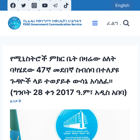
Skip
English
to
content
ፈልግ .
የሚኒስትሮች ምክር ቤት በዛሬው ዕለት
ባካሄደው 47ኛ መደበኛ ስብሰባ በተለያዩ
ጉዳዮች ላይ ተወያይቶ ውሳኔ አሳለፈ፡፡
(ግንቦት 28 ቀን 2017 ዓ.ም፣ አዲስ አበባ)
ዜናዎች