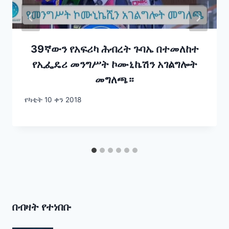
39ኛውን የአፍሪካ ሕብረት ጉባኤ በተመለከተ
የኢፌዴሪ መንግሥት ኮሙኒኬሽን አገልግሎት
መግለጫ።
የካቲት 10 ቀን 2018
በብዛት የተነበቡ