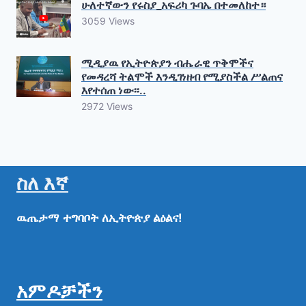
ሁለተኛውን የሩስያ_አፍሪካ ጉባኤ በተመለከተ።
3059 Views
ሚዲያዉ የኢትዮጵያን ብሔራዊ ጥቅሞችና
የመዳረሻ ትልሞች እንዲገነዘብ የሚያስችል ሥልጠና
እየተሰጠ ነው፡፡..
2972 Views
ስለ እኛ
ዉጤታማ
ተግባቦት
ለኢትዮጵያ
ልዕልና!
አምዶቻችን