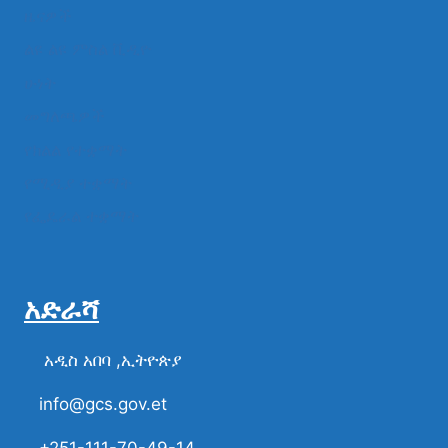
ዜናዎች
ልዩ ልዩ ምስል ቪዲዮ
ሁነት
መግለጫዎች
የክልል የተቋማት
የሚዲያ ተቋማት
የፌዴራል ተቋማት
አድራሻ
አዲስ አበባ ,ኢትዮጵያ
info@gcs.gov.et