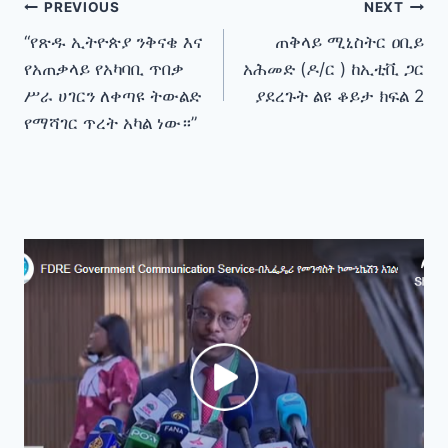
Post
PREVIOUS
NEXT
“የጽዱ ኢትዮጵያ ንቅናቄ እና
ጠቅላይ ሚኒስትር ዐቢይ
navigation
የአጠቃላይ የአካባቢ ጥበቃ
አሕመድ (ዶ/ር ) ከኢቲቪ ጋር
ሥራ ሀገርን ለቀጣዩ ትውልድ
ያደረጉት ልዩ ቆይታ ክፍል 2
የማሻገር ጥረት አካል ነው።”