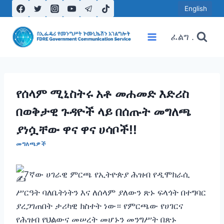
Skip
English
to
content
ፈልግ .
የሰላም ሚኒስትሩ አቶ መሐመድ እድሪስ
በወቅታዊ ጉዳዮች ላይ በሰጡት መግለጫ
ያነሷቸው ዋና ዋና ሀሳቦች!!
መግለጫዎች
7ኛው ሀገራዊ ምርጫ የኢትዮጵያ ሕዝብ የዲሞክራሲ
ሥርዓት ባለቤትነትን እና ለሰላም ያለውን ጽኑ ፍላጎት በተግባር
ያረጋገጠበት ታሪካዊ ክስተት ነው። የምርጫው የሀገርና
የሕዝብ የህልውና መሠረት መሆኑን መንግሥት በጽኑ