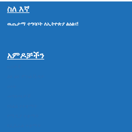
ስለ እኛ
ዉጤታማ
ተግባቦት
ለኢትዮጵያ
ልዕልና!
አምዶቻችን
ዜናዎች
ልዩ ልዩ ምስል ቪዲዮ
ሁነት
መግለጫዎች
የክልል የተቋማት
የሚዲያ ተቋማት
የፌዴራል ተቋማት