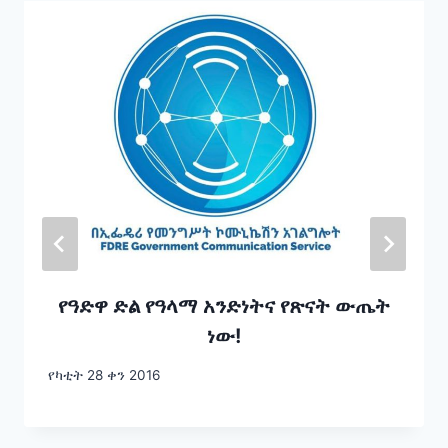
የዓድዋ ድል የዓላማ አንድነትና የጽናት ውጤት
ነው!
የካቲት 28 ቀን 2016