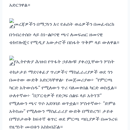
አድርገዋል።
መረጃዎችን በማጋነን እና የሐሰት ወሬዎችን በመፈብረክ
በኅብረተሰቡ ላይ ስነ-ልቦናዊ ጫና ለመፍጠር ዘመናዊ
ቴክኖሎጂና የሚዲያ አውታሮች በስፋት ጥቅም ላይ ውለዋል።
የኢትዮጵያ ሕዝብ የጥፋት ኃይሎቹ ያቀረቧቸውን ሦስት
ተከታታይ ማደናቀፊያ ጥሪዎችና ማስፈራሪያዎች ወደ ጎን
በመተው ውድቅ አድርጓቸዋል፦ የመጀመሪያው፦ “የምርጫ
ካርድ አትውሰዱ” የሚለውን ጥሪ ባለመቀበል ካርድ ወስዷል።
ሁለተኛው፦ “በፓርቲዎች የድጋፍ ሰልፍ ላይ አትገኙ”
የሚለውን ጫና ጥሶ አደባባይ ወጥቷል። ሦስተኛው፦ “ድምፅ
አትስጡ” የሚለውን ማስፈራሪያ ውድቅ በማድረግ፣ ታይቶ
በማይታወቅ ከፍተኛ ቁጥር ወደ ምርጫ ጣቢያዎች በመጉረፍ
የዜግነት መብቱን አስከብሯል።