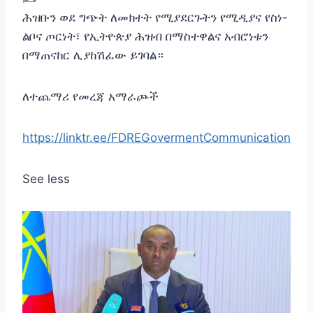
ሕዝቡን ወደ ግጭት ለመክተት የሚያደርጉትን የሚዲያና የስነ-
ልቦና ጦርነት፣ የኢትዮጵያ ሕዝብ በማስተዋልና አብሮነቱን
በማጠናከር ሊያከሽፈው ይገባል።
ለተጨማሪ የመረጃ አማራጮች
https://linktr.ee/FDREGovermentCommunication
See less