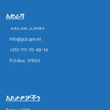
አድራሻ
አዲስ አበባ ,ኢትዮጵያ
info@gcs.gov.et
+251-111-70-49-14
P.O.Box: 31603
ሀሳብና ቅሬታ ያካፍሉን
እይታዎቻችን