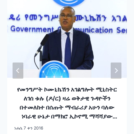
የመንግሥት ኮሙኒኬሽን አገልግሎት ሚኒስትር
ለገሰ ቱሉ (ዶ/ር) ዛሬ ወቅታዊ ጉዳዮችን
በተመለከተ በሰጡት ማብራሪያ አሁን ባለው
ነባራዊ ሁኔታ በማክሮ ኢኮኖሚ ማሻሻያው
ምክንያት ምንም ዓይነት የዋጋ ጭማሪ ለማድረግ
ነሐሴ 7 ቀን 2016