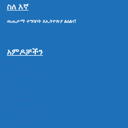
ስለ እኛ
ዉጤታማ
ተግባቦት
ለኢትዮጵያ
ልዕልና!
አምዶቻችን
ዜናዎች
ልዩ ልዩ ምስል ቪዲዮ
ሁነት
መግለጫዎች
የክልል የተቋማት
የሚዲያ ተቋማት
የፌዴራል ተቋማት