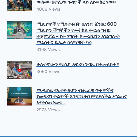
ውሎው በተለያዩ ጉዳዮች ላይ እየመከረ ነው፡፡
4006 Views
ሚሊዮኖች የሚሳተፉበት በአንድ ጀንበር 600
ሚሊዮን ችግኞችን የመትከል መርሐ ግብር
ተጀምሯል – የመንግስት ኮሙኒኬሽን አገልግሎት
ሚኒስትር ዴኤታ ሰላማዊት ካሳ
3198 Views
ሁለተኛውን የሩስያ_አፍሪካ ጉባኤ በተመለከተ።
3060 Views
ሚዲያዉ የኢትዮጵያን ብሔራዊ ጥቅሞችና
የመዳረሻ ትልሞች እንዲገነዘብ የሚያስችል ሥልጠና
እየተሰጠ ነው፡፡..
2973 Views