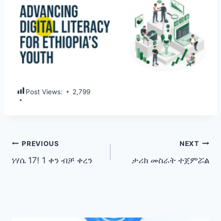
Post Views:
2,799
Post
PREVIOUS
NEXT
ነሃሴ 17! 1 ቀን ብቻ ቀረን
ታሪክ መስራት ተጀምሯል
navigation