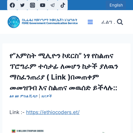
Skip
English
to
content
ፈልግ .
የ”አምስት ሚሊዮን ኮደርስ” ነፃ የስልጠና
ፕሮግራም ተሳታፊ ለመሆን ከታች ያለዉን
ማስፈንጠሪያ ( Link )በመጠቀም
መመዝገብ እና ስልጠና መዉሰድ ይችላሉ::
ልዩ ልዩ ምስል ቪዲዮ
|
ዜናዎች
Link :-
https://ethiocoders.et/