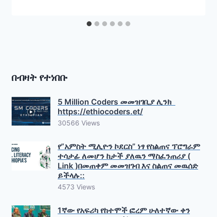
የሚያስችል ሁኔታ የለም ብለዋል።
በብዛት የተነበቡ
5 Million Coders መመዝገቢያ ሊንክ
https://ethiocoders.et/
30566 Views
የ”አምስት ሚሊዮን ኮደርስ” ነፃ የስልጠና ፕሮግራም
ተሳታፊ ለመሆን ከታች ያለዉን ማስፈንጠሪያ (
Link )በመጠቀም መመዝገብ እና ስልጠና መዉሰድ
ይችላሉ::
4573 Views
1ኛው የአፍሪካ የከተሞች ፎረም ሁለተኛው ቀን