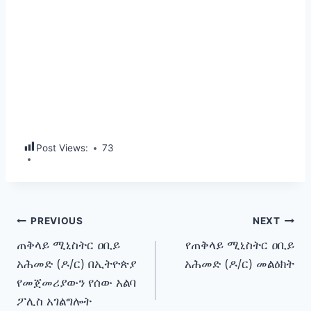
Post Views:
73
Post
PREVIOUS
NEXT
ጠቅላይ ሚኒስትር ዐቢይ
የጠቅላይ ሚኒስትር ዐቢይ
navigation
አሕመድ (ዶ/ር) በኢትዮጵያ
አሕመድ (ዶ/ር) መልዕክት
የመጀመሪያውን የሰው አልባ
ፖሊስ አገልግሎት