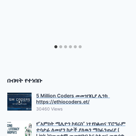
በብዛት የተነበቡ
5 Million Coders መመዝገቢያ ሊንክ
https://ethiocoders.et/
30460 Views
የ”አምስት ሚሊዮን ኮደርስ” ነፃ የስልጠና ፕሮግራም
ተሳታፊ ለመሆን ከታች ያለዉን ማስፈንጠሪያ (
Link )በመጠቀም መመዝገብ እና ስልጠና መዉሰድ