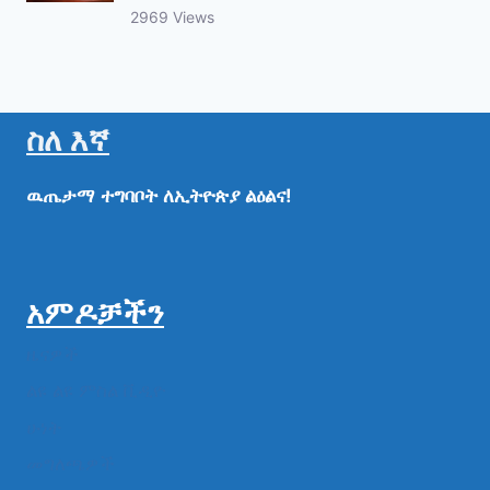
2969 Views
ስለ እኛ
ዉጤታማ
ተግባቦት
ለኢትዮጵያ
ልዕልና!
አምዶቻችን
ዜናዎች
ልዩ ልዩ ምስል ቪዲዮ
ሁነት
መግለጫዎች