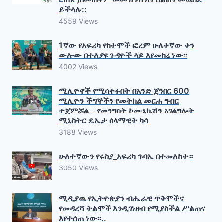
ይችላሉ::
4559 Views
1ኛው የአፍሪካ የከተሞች ፎረም ሁለተኛው ቀን
ውሎው በተለያዩ ጉዳዮች ላይ እየመከረ ነው፡፡
4002 Views
ሚሊዮኖች የሚሳተፉበት በአንድ ጀንበር 600
ሚሊዮን ችግኞችን የመትከል መርሐ ግብር
ተጀምሯል – የመንግስት ኮሙኒኬሽን አገልግሎት
ሚኒስትር ዴኤታ ሰላማዊት ካሳ
3188 Views
ሁለተኛውን የሩስያ_አፍሪካ ጉባኤ በተመለከተ።
3050 Views
ሚዲያዉ የኢትዮጵያን ብሔራዊ ጥቅሞችና
የመዳረሻ ትልሞች እንዲገነዘብ የሚያስችል ሥልጠና
እየተሰጠ ነው፡፡..