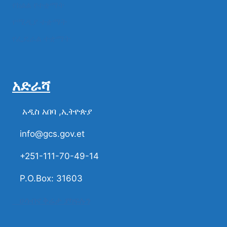
የክልል የተቋማት
የሚዲያ ተቋማት
የፌዴራል ተቋማት
አድራሻ
አዲስ አበባ ,ኢትዮጵያ
info@gcs.gov.et
+251-111-70-49-14
P.O.Box: 31603
ሀሳብና ቅሬታ ያካፍሉን