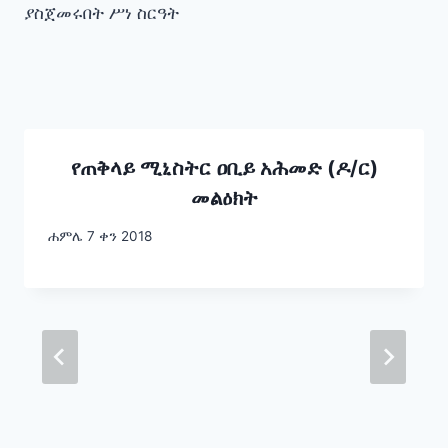
ያስጀመሩበት ሥነ ስርዓት
የጠቅላይ ሚኒስትር ዐቢይ አሕመድ (ዶ/ር)
መልዕክት
ሐምሌ 7 ቀን 2018