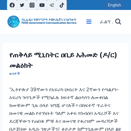
Skip
English
to
content
ፈልግ .
የጠቅላይ ሚኒስትር ዐቢይ አሕመድ (ዶ/ር)
መልዕክት
ዜናዎች
“ኢትዮጵያ 39ኛውን የአፍሪካ ህብረት እና 2ኛውን የጣልያን-
አፍሪካ ጉባዔዎች የሚካፈሉ ከፍተኛ ልዑካንን ለመቀበል
ከመቼውም ጊዜ በላይ ዝግጁ ሆናለች። በከፍተኛ ጥራትና
ዘመናዊ መልክ የተገነቡት ዓለም አቀፍ የስብሰባ አዳራሾች እና
ደረጃቸውን የጠበቁ ምቹ እና ዘመናዊ የቱሪዝም መዳረሻዎች
በታጀበው አዲሱ ገጽታችን፤ ቆይታዎ ከምንጊዜውም በላይ ልዩ