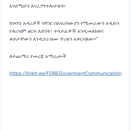
እንደሚሆን እናረጋግጥሎታለን፡፡
ከጉባዔ አዳራሾች ባሻገር በአፍሪካውያን የሚመራውን አዲሱን
የቱሪዝም ዘርፍ እድገት፣ ተሳታፊዎች እንዲመለከቱና
ቆይታቸውን እንዲያራዝሙ ጥሪዬን አቀርባለው፡፡”
ለተጨማሪ የመረጃ አማራጮች
https://linktr.ee/FDREGovermentCommunication