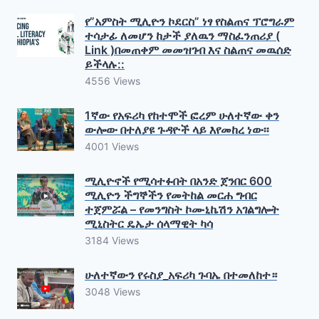
የ”አምስት ሚሊዮን ኮደርስ” ነፃ የስልጠና ፕሮግራም
ተሳታፊ ለመሆን ከታች ያለዉን ማስፈንጠሪያ (
Link )በመጠቀም መመዝገብ እና ስልጠና መዉሰድ
ይችላሉ::
4556 Views
1ኛው የአፍሪካ የከተሞች ፎረም ሁለተኛው ቀን
ውሎው በተለያዩ ጉዳዮች ላይ እየመከረ ነው፡፡
4001 Views
ሚሊዮኖች የሚሳተፉበት በአንድ ጀንበር 600
ሚሊዮን ችግኞችን የመትከል መርሐ ግብር
ተጀምሯል – የመንግስት ኮሙኒኬሽን አገልግሎት
ሚኒስትር ዴኤታ ሰላማዊት ካሳ
3184 Views
ሁለተኛውን የሩስያ_አፍሪካ ጉባኤ በተመለከተ።
3048 Views