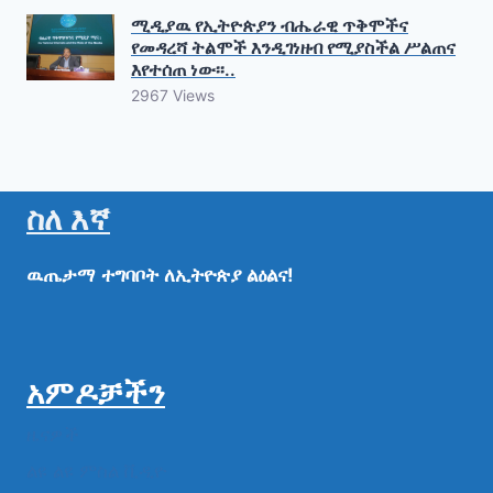
ሚዲያዉ የኢትዮጵያን ብሔራዊ ጥቅሞችና
የመዳረሻ ትልሞች እንዲገነዘብ የሚያስችል ሥልጠና
እየተሰጠ ነው፡፡..
2967 Views
ስለ እኛ
ዉጤታማ
ተግባቦት
ለኢትዮጵያ
ልዕልና!
አምዶቻችን
ዜናዎች
ልዩ ልዩ ምስል ቪዲዮ