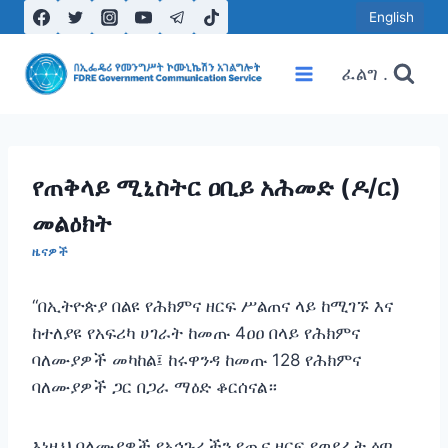
Skip
English
to
content
ፈልግ .
የጠቅላይ ሚኒስትር ዐቢይ አሕመድ (ዶ/ር)
መልዕክት
ዜናዎች
“በኢትዮጵያ በልዩ የሕክምና ዘርፍ ሥልጠና ላይ ከሚገኙ እና
ከተለያዩ የአፍሪካ ሀገራት ከመጡ 4ዐዐ በላይ የሕክምና
ባለሙያዎች መካከል፤ ከሩዋንዳ ከመጡ 128 የሕክምና
ባለሙያዎች ጋር በጋራ ማዕድ ቆርሰናል።
‎እነዚህ ባለሙያዎች የአኅጉራችን የጤና ዘርፍ የወደፊት ዕጣ