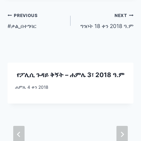
Post
PREVIOUS
NEXT
#ቃል_በተግባር
ግንቦት 18 ቀን 2018 ዓ.ም
navigation
የፖሊሲ ጉዳይ ቅኝት – ሐምሌ 3፣ 2018 ዓ.ም
ሐምሌ 4 ቀን 2018