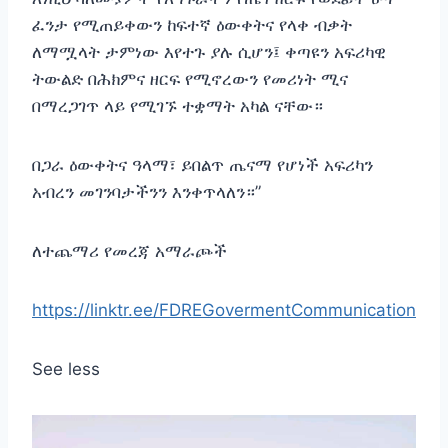
ፈንታ የሚጠይቀውን ከፍተኛ ዕውቀትና የላቀ ብቃት
ለማሟላት ታምነው እየተጉ ያሉ ሲሆን፤ ቀጣዩን አፍሪካዊ
ትውልድ በሕክምና ዘርፍ የሚኖረውን የመሪነት ሚና
በማረጋገጥ ላይ የሚገኙ ተቋማት አካል ናቸው።
‎በጋራ ዕውቀትና ዓላማ፣ ይበልጥ ጤናማ የሆነች አፍሪካን
አብረን መገንባታችንን እንቀጥላለን።”
ለተጨማሪ የመረጃ አማራጮች
https://linktr.ee/FDREGovermentCommunication
See less