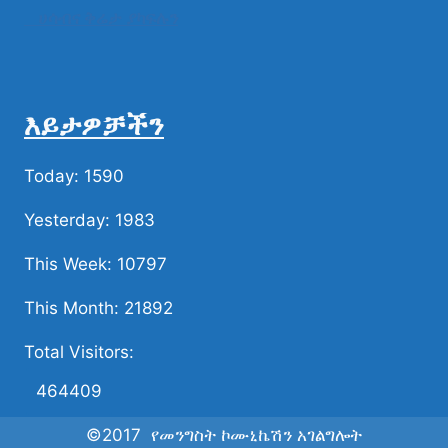
ሀሳብና ቅሬታ ያካፍሉን
እይታዎቻችን
Today: 1590
Yesterday: 1983
This Week: 10797
This Month: 21892
Total Visitors:
464409
©2017 የመንግስት ኮሙኒኬሽን አገልግሎት