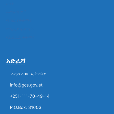
ሁነት
መግለጫዎች
የክልል የተቋማት
የሚዲያ ተቋማት
የፌዴራል ተቋማት
አድራሻ
አዲስ አበባ ,ኢትዮጵያ
info@gcs.gov.et
+251-111-70-49-14
P.O.Box: 31603