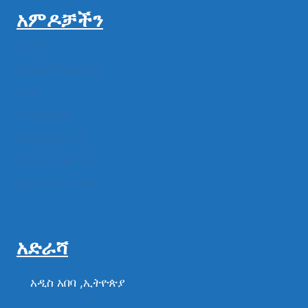
አምዶቻችን
ዜናዎች
ልዩ ልዩ ምስል ቪዲዮ
ሁነት
መግለጫዎች
የክልል የተቋማት
የሚዲያ ተቋማት
የፌዴራል ተቋማት
አድራሻ
አዲስ አበባ ,ኢትዮጵያ