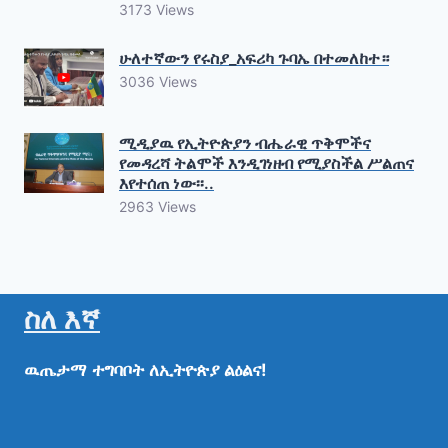
3173 Views
ሁለተኛውን የሩስያ_አፍሪካ ጉባኤ በተመለከተ።
3036 Views
ሚዲያዉ የኢትዮጵያን ብሔራዊ ጥቅሞችና
የመዳረሻ ትልሞች እንዲገነዘብ የሚያስችል ሥልጠና
እየተሰጠ ነው፡፡..
2963 Views
ስለ እኛ
ዉጤታማ
ተግባቦት
ለኢትዮጵያ
ልዕልና!