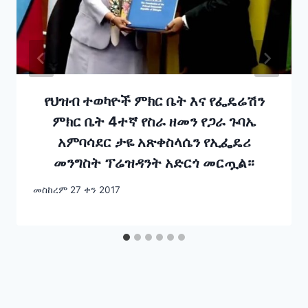
የህዝብ ተወካዮች ምክር ቤት እና የፌዴሬሽን
ምክር ቤት 4ተኛ የስራ ዘመን የጋራ ጉባኤ
አምባሳደር ታዬ አጽቀስላሴን የኢፌዴሪ
መንግስት ፕሬዝዳንት አድርጎ መርጧል።
መስከረም 27 ቀን 2017