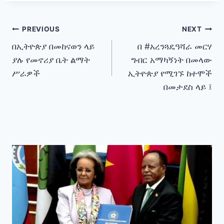
Post
PREVIOUS
NEXT
በኢትዮጵያ በመከናወን ላይ
በ #አረንጓዴዓሻራ መርሃ
navigation
ያሉ የመኖሪያ ቤት ልማት
ግብር አማካኝነት በመላው
ሥራዎች
ኢትዮጵያ የሚገኙ ከተሞች
በመታደስ ላይ ፤