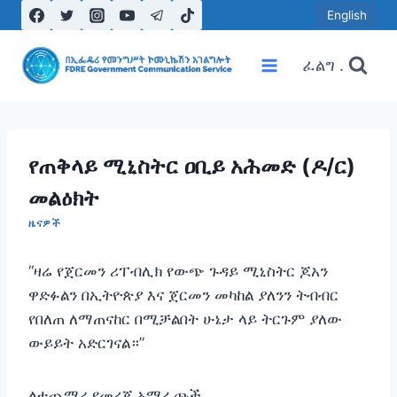
Skip
English
to
content
ፈልግ .
የጠቅላይ ሚኒስትር ዐቢይ አሕመድ (ዶ/ር)
መልዕክት
ዜናዎች
“ዛሬ የጀርመን ሪፐብሊክ የውጭ ጉዳይ ሚኒስትር ጆአን
ዋድፉልን በኢትዮጵያ እና ጀርመን መካከል ያለንን ትብብር
የበለጠ ለማጠናከር በሚቻልበት ሁኔታ ላይ ትርጉም ያለው
ውይይት አድርገናል።”
ለተጨማሪ የመረጃ አማራጮች