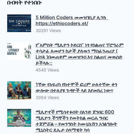
በብዛት የተነበቡ
5 Million Coders መመዝገቢያ ሊንክ
https://ethiocoders.et/
30291 Views
የ”አምስት ሚሊዮን ኮደርስ” ነፃ የስልጠና ፕሮግራም
ተሳታፊ ለመሆን ከታች ያለዉን ማስፈንጠሪያ (
Link )በመጠቀም መመዝገብ እና ስልጠና መዉሰድ
ይችላሉ::
4540 Views
1ኛው የአፍሪካ የከተሞች ፎረም ሁለተኛው ቀን
ውሎው በተለያዩ ጉዳዮች ላይ እየመከረ ነው፡፡
3994 Views
ሚሊዮኖች የሚሳተፉበት በአንድ ጀንበር 600
ሚሊዮን ችግኞችን የመትከል መርሐ ግብር
ተጀምሯል – የመንግስት ኮሙኒኬሽን አገልግሎት
ሚኒስትር ዴኤታ ሰላማዊት ካሳ