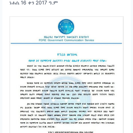
ነሐሴ 16 ቀን 2017 ዓ.ም