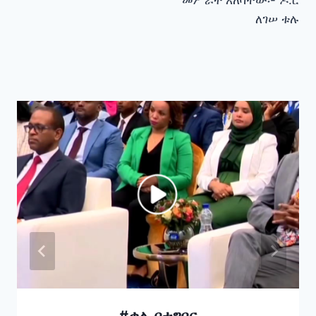
ለገሠ ቱሉ