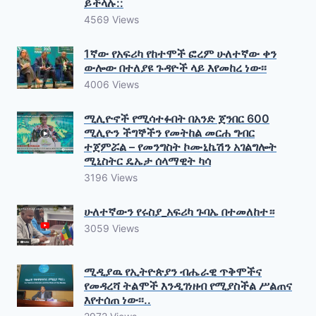
ይችላሉ::
4569 Views
1ኛው የአፍሪካ የከተሞች ፎረም ሁለተኛው ቀን
ውሎው በተለያዩ ጉዳዮች ላይ እየመከረ ነው፡፡
4006 Views
ሚሊዮኖች የሚሳተፉበት በአንድ ጀንበር 600
ሚሊዮን ችግኞችን የመትከል መርሐ ግብር
ተጀምሯል – የመንግስት ኮሙኒኬሽን አገልግሎት
ሚኒስትር ዴኤታ ሰላማዊት ካሳ
3196 Views
ሁለተኛውን የሩስያ_አፍሪካ ጉባኤ በተመለከተ።
3059 Views
ሚዲያዉ የኢትዮጵያን ብሔራዊ ጥቅሞችና
የመዳረሻ ትልሞች እንዲገነዘብ የሚያስችል ሥልጠና
እየተሰጠ ነው፡፡..