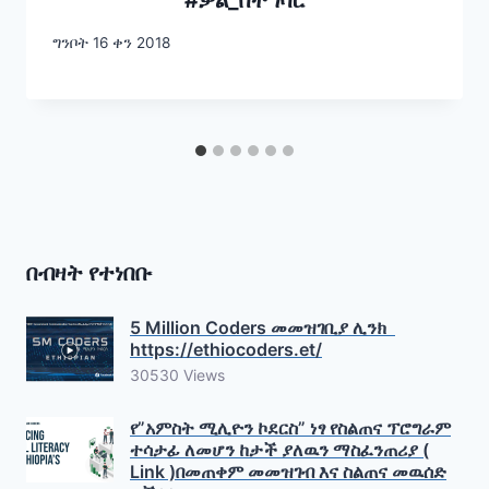
#ቃል_በተግባር
ግንቦት 16 ቀን 2018
በብዛት የተነበቡ
5 Million Coders መመዝገቢያ ሊንክ
https://ethiocoders.et/
30530 Views
የ”አምስት ሚሊዮን ኮደርስ” ነፃ የስልጠና ፕሮግራም
ተሳታፊ ለመሆን ከታች ያለዉን ማስፈንጠሪያ (
Link )በመጠቀም መመዝገብ እና ስልጠና መዉሰድ