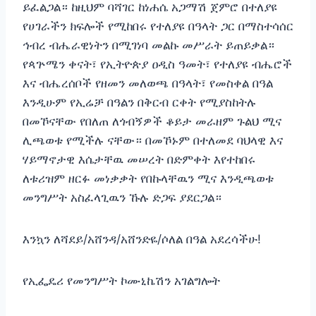
ይፈልጋል። ከዚህም ባሻገር ከነሐሴ አጋማሽ ጀምሮ በተለያዩ
የሀገራችን ክፍሎች የሚከበሩ የተለያዩ በዓላት ጋር በማስተሳሰር
ኅብረ ብሔራዊነትን በሚገነባ መልኩ መሥራት ይጠይቃል።
የጳጕሜን ቀናት፣ የኢትዮጵያ ዐዲስ ዓመት፣ የተለያዩ ብሔሮች
እና ብሔረሰቦች የዘመን መለወጫ በዓላት፣ የመስቀል በዓል
እንዲሁም የኢሬቻ በዓልን በቅርብ ርቀት የሚያስከትሉ
በመኾናቸው የበለጠ ለጎብኝዎች ቆይታ መራዘም ጉልህ ሚና
ሊጫወቱ የሚችሉ ናቸው። በመኾኑም በተለመደ ባህላዊ እና
ሃይማኖታዊ እሴታቸዉ መሠረት በድምቀት እየተከበሩ
ለቱሪዝም ዘርፉ መነቃቃት የበኩላቸዉን ሚና እንዲጫወቱ
መንግሥት አስፈላጊዉን ኹሉ ድጋፍ ያደርጋል።
እንኳን ለሻደይ/አሸንዳ/አሸንድዬ/ሶለል በዓል አደረሳችሁ!
የኢፌዴሪ የመንግሥት ኮሙኒኬሽን አገልግሎት