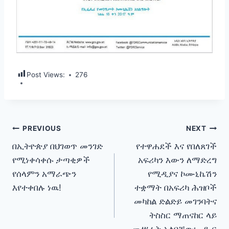
Post Views:
276
Post
PREVIOUS
NEXT
በኢትዮጵያ በህገወጥ መንገድ
የተዋሐደች እና የበለጸገች
navigation
የሚነቀሳቀሱ ታጣቂዎች
አፍሪካን እውን ለማድረግ
የሰላምን አማራጭን
የሚዲያና ኮሙኒኬሽን
እየተቀበሉ ነዉ!
ተቋማት በአፍሪካ ሕዝቦች
መካከል ድልድይ መገንባትና
ትስስር ማጠናከር ላይ
መሥራት አለባቸው፡- ዶ.ር