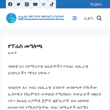
Skip
English
to
content
ፈልግ .
የፕሬስ መግለጫ
ዜናዎች
ባህላዊ እና ሃይማኖታዊ እሴቶቻችን የኅብረ ብሔራዊ
አንድነታችን ማሳያ ናቸው።
ብዝኃነት እና ኅብረ ብሔራዊ አንድነት መገለጫዋ የኾነችው
ኢትዮጵያ የክረምቱን መገባደድ የሚያበስሩ ትውፊቶች ባለቤት
ናት። ከነሐሴ አጋማሽ ጀምሮ ልጃገረዶች ወደ ዐደባባይ
በመውጣት የሚያሰሟቸዉ ኅብረ ዝማሬዎች በሰሜኑ