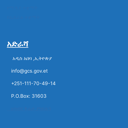
የሚዲያ ተቋማት
የፌዴራል ተቋማት
አድራሻ
አዲስ አበባ ,ኢትዮጵያ
info@gcs.gov.et
+251-111-70-49-14
P.O.Box: 31603
ሀሳብና ቅሬታ ያካፍሉን