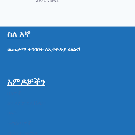
2972 Views
ስለ እኛ
ዉጤታማ
ተግባቦት
ለኢትዮጵያ
ልዕልና!
አምዶቻችን
ዜናዎች
ልዩ ልዩ ምስል ቪዲዮ
ሁነት
መግለጫዎች
የክልል የተቋማት