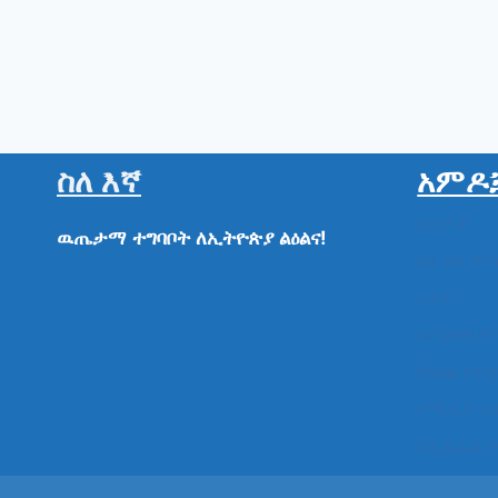
ስለ እኛ
አምዶ
ዜናዎች
ዉጤታማ
ተግባቦት
ለኢትዮጵያ
ልዕልና!
ልዩ ልዩ ም
ሁነት
መግለጫዎ
የክልል የተ
የሚዲያ ተ
የፌዴራል 