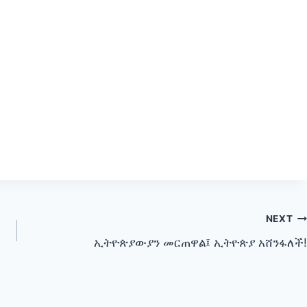
NEXT
ኢትዮጵያውያን መርጠዋል፤ ኢትዮጵያ አሸንፋለች!