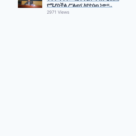
የሚያስችል ሥልጠና እየተሰጠ ነው፡፡..
2971 Views