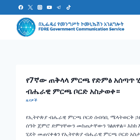
Skip
to
content
የ7ኛው ጠቅላላ ምርጫ የድምፅ አሰጣጥ
ብሔራዊ ምርጫ ቦርድ አስታወቀ።
ዜናዎች
የኢትዮጵያ ብሔራዊ ምርጫ ቦርድ ሰብሳቢ ሜላትወርቅ ኃይ
ሰዓት ጀምሮ ድምፃቸውን መስጠታቸውን ገልጸዋል። እስከ 
ሂደት መጠናቀቁን የኢትዮጵያ ብሔራዊ ምርጫ ቦርድ አስ