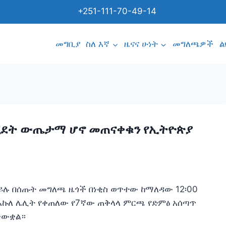
+251-111-70-49-14
መግቢያ
ስለ እኛ
ዜናና ሁነት
መግለጫዎች
ል
 ሂደት ውጤታማ ሆኖ መጠናቀቁን የኢትዮጵያ
ሉ በሰጡት መግለጫ ዜጎች በነቂስ ወጥተው ከማለዳው 12፡00
እኩለ ሌሊት የቀጠለው የ7ኛው ጠቅላላ ምርጫ የድምፅ አሰጣጥ
ታውቋል።