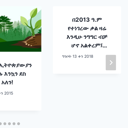
በ2013 ዓ.ም
የተነገረው ቃል ዛሬ
እንዲሁ ንግግር ብቻ
ሆኖ አልቀረም፤
ኢትዮጵያ በተግባር
ግንቦት 13 ቀን 2018
አሳይታለች!
ኢትዮጵያውያን
 እንኳን ደስ
አለን!
ን 2015