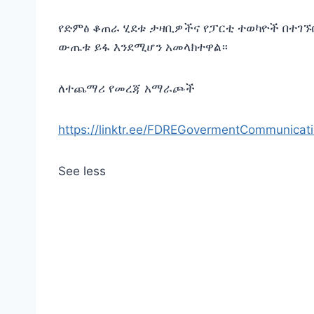
የድምፅ ቆጠራ ሂደቱ ታዛቢዎችና የፓርቲ ተወካዮች በተገኙ
ውጤቱ ይፋ እንደሚሆን አመላክተዋል።
ለተጨማሪ የመረጃ አማራጮች
https://linktr.ee/FDREGovermentCommunicat
See less