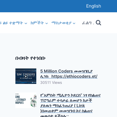
English
ፈልግ .
ዩ ልዩ ተቋማት
ክምችት
ማስታወቂያ
በብዛት የተነበቡ
5 Million Coders መመዝገቢያ
ሊንክ https://ethiocoders.et/
30511 Views
የ”አምስት ሚሊዮን ኮደርስ” ነፃ የስልጠና
ፕሮግራም ተሳታፊ ለመሆን ከታች
ያለዉን ማስፈንጠሪያ ( Link
)በመጠቀም መመዝገብ እና ስልጠና
መዉሰድ ይችላሉ::