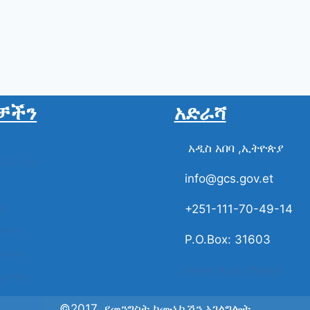
ቻችን
አድራሻ
አዲስ አበባ ,ኢትዮጵያ
ስል ቪዲዮ
info@gcs.gov.et
ች
+251-111-70-49-14
ቋማት
P.O.Box: 31603
ቋማት
ሀሳብና ቅሬታ ያካፍሉን
ተቋማት
©2017 የመንግስት ኮሙኒኬሽን አገልግሎት