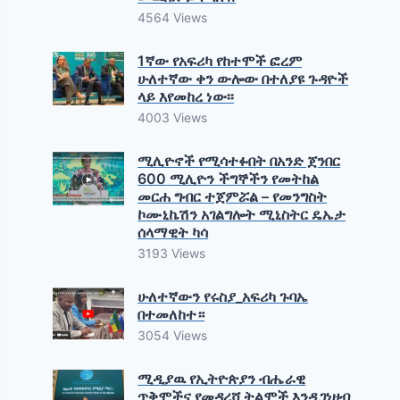
4564 Views
1ኛው የአፍሪካ የከተሞች ፎረም
ሁለተኛው ቀን ውሎው በተለያዩ ጉዳዮች
ላይ እየመከረ ነው፡፡
4003 Views
ሚሊዮኖች የሚሳተፉበት በአንድ ጀንበር
600 ሚሊዮን ችግኞችን የመትከል
መርሐ ግብር ተጀምሯል – የመንግስት
ኮሙኒኬሽን አገልግሎት ሚኒስትር ዴኤታ
ሰላማዊት ካሳ
3193 Views
ሁለተኛውን የሩስያ_አፍሪካ ጉባኤ
በተመለከተ።
3054 Views
ሚዲያዉ የኢትዮጵያን ብሔራዊ
ጥቅሞችና የመዳረሻ ትልሞች እንዲገነዘብ