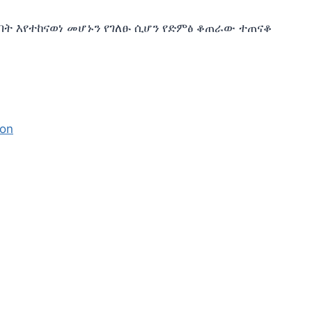
በት እየተከናወነ መሆኑን የገለፁ ሲሆን የድምፅ ቆጠራው ተጠናቆ
ion