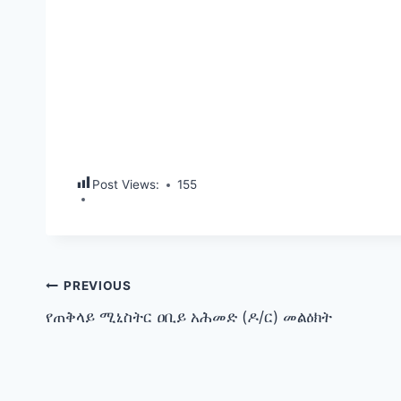
Post Views:
155
Post
PREVIOUS
የጠቅላይ ሚኒስትር ዐቢይ አሕመድ (ዶ/ር) መልዕክት
navigation