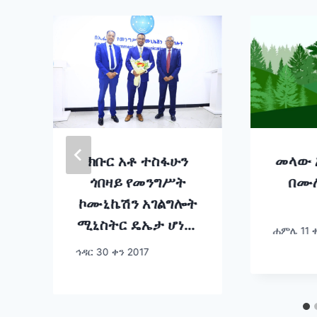
ክቡር አቶ ተስፋሁን
መላው 
ጎበዛይ የመንግሥት
በሙሉ
ኮሙኒኬሽን አገልግሎት
ሚኒስትር ዴኤታ ሆነው
ሐምሌ 11 ቀ
ተሾሙ
ኅዳር 30 ቀን 2017