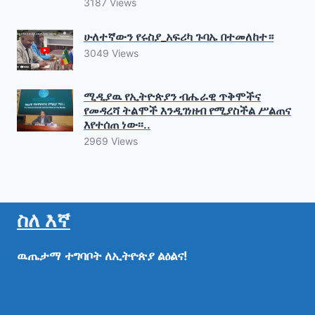
3187 Views
ሁለተኛውን የሩስያ_አፍሪካ ጉባኤ በተመለከተ።
3049 Views
ሚዲያዉ የኢትዮጵያን ብሔራዊ ጥቅሞችና
የመዳረሻ ትልሞች እንዲገነዘብ የሚያስችል ሥልጠና
እየተሰጠ ነው፡፡..
2969 Views
ስለ እኛ
ዉጤታማ
ተግባቦት
ለኢትዮጵያ
ልዕልና!