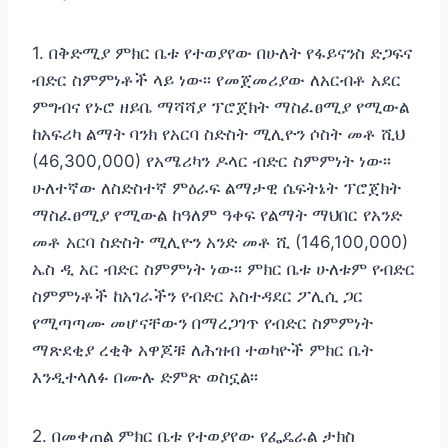
1. በቅድሚያ ምክር ቤቱ የተወያየው በሁለት የፋይናንስ ድጋፍና
ብድር ስምምነቶች ላይ ነው፡፡ የመጀመሪያው ለአርብቶ አደር
ምግብና የኑሮ ዘይቤ ማሻሻያ ፕሮጀክት ማስፈፀሚያ የሚውል
ከአፍሪካ ልማት ባንክ የአርባ ስድስት ሚሊዮን ሶስት መቶ ሺህ
(46,300,000) የአሜሪካን ዶላር ብድር ስምምነት ነው፡፡
ሁለተኛው ለስድስተኛ ምዕራፍ ልማታዊ ሴፍትኔት ፕሮጀክት
ማስፈፀሚያ የሚውል ከዓለም ዓቀፍ የልማት ማህበር የአንድ
መቶ አርባ ስድስት ሚሊዮን አንድ መቶ ሺ (146,100,000)
ኤስ ዲ አር ብድር ስምምነት ነው፡፡ ምክር ቤቱ ሁለቱም የብድር
ስምምነቶች ከአገራችን የብድር አስተዳደር ፖሊሲ ጋር
የሚጣጣሙ መሆናቸውን በማረጋገጥ የብድር ስምምነት
ማጽደቂያ ረቂቅ አዋጆቹ ለሕዝብ ተወካዮች ምክር ቤት
እንዲተላለፉ በሙሉ ድምጽ ወስኗል፡፡
2. በመቀጠል ምክር ቤቱ የተወያየው የፌዴራል ታክስ