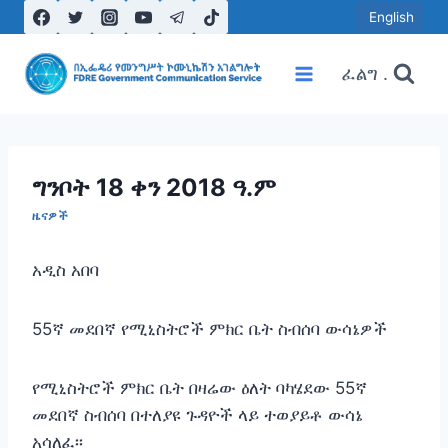
Skip
English
to
content
ፈልግ .
ግንቦት 18 ቀን 2018 ዓ.ም
ዜናዎች
አዲስ አበባ
55ኛ መደበኛ የሚኒስትሮች ምክር ቤት ስብሰባ ውሳኔዎች
የሚኒስትሮች ምክር ቤት በዛሬው ዕለት ባካሄደው 55ኛ
መደበኛ ስብሰባ በተለያዩ ጉዳዮች ላይ ተወያይቶ ውሳኔ
አሳለፈ፡፡