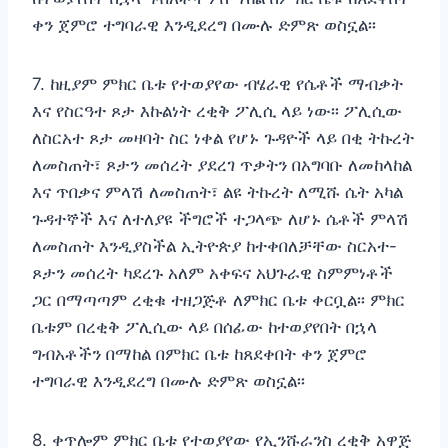
ቀን ጀምሮ ተግባራዊ እንዲደረግ በሙሉ ድምጽ ወስኗል፡፡
7. ከዚያም ምክር ቤቱ የተወያየው ብሄራዊ የሴቶች ማብቃት
እና የስርዓተ ጾታ እኩልነት ረቂቅ ፖሊሲ ላይ ነው፡፡ ፖሊሲው
ለስርአተ ጾታ መዛባት ስር ነቀል የሆኑ ጉዳዮች ላይ በቂ ትኩረት
ለመስጠት፣ ጾታን መሰረት ያደረገ ጥቃትን በአግባቡ ለመከላከል
እና ጥበቃና ምላሽ ለመስጠት፣ ልዩ ትኩረት ለሚሹ ሴት አካል
ጉዳተኞች እና ለተለያዩ ችግሮች ተጋላጭ ለሆኑ ሴቶች ምላሽ
ለመስጠት እንዲያስችል ኢትዮጵያ ከተቀበለቻቸው ስርአተ-
ጾታን መሰረት ካደረጉ አለም አቀፍና አህጉራዊ ስምምነቶች
ጋር በማጣጣም ረቂቁ ተዘጋጅቶ ለምክር ቤቱ ቀርቧል፡፡ ምክር
ቤቱም በረቂቅ ፖሊሲው ላይ በሰፊው ከተወያየበት በኋላ
ግብአቶችን በማከል በምክር ቤቱ ከጸደቀበት ቀን ጀምሮ
ተግባራዊ እንዲደረግ በሙሉ ድምጽ ወስኗል፡፡
8. ቀጥሎም ምክር ቤቱ የተወያየው የኢንሹራንስ ረቂቅ አዋጅ