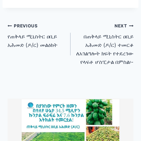
Post
PREVIOUS
NEXT
የጠቅላይ ሚኒስትር ዐቢይ
በጠቅላይ ሚኒስትር ዐቢይ
navigation
አሕመድ (ዶ/ር) መልዕክት
አሕመድ (ዶ/ር) ተመርቆ
ለአገልግሎት ክፍት የተደረገው
የላፍቶ ሆስፒታል በምስል፡-