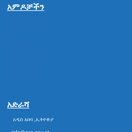
አምዶቻችን
ዜናዎች
ልዩ ልዩ ምስል ቪዲዮ
ሁነት
መግለጫዎች
የክልል የተቋማት
የሚዲያ ተቋማት
የፌዴራል ተቋማት
አድራሻ
አዲስ አበባ ,ኢትዮጵያ