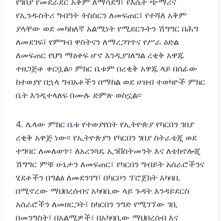
የገበያ የመደራደር አቅም ለማሳደግ፣ የእሴት ጭማሪና
የኢንዱስትሪ ግብዓት ትስስርን ለመፍጠር፤ የተሻለ አቅም
ያላቸው ወደ መካከለኛ አልሚነት የሚደርጉትን ሽግግር በሕግ
ለመደገፍ፤ የምግብ ዋስትናን ለማረጋገጥና የሥራ ዕድል
ለመፍጠር የህግ ማዕቀፍ ሆኖ እንዲያገለግል ረቂቅ አዋጁ
ተዘጋጅቶ ቀርቧል፡፡ ምክር ቤቱም በረቂቅ አዋጁ ላይ በሰፊው
ከተወያየ በኋላ ግብአቶችን በማከል ወደ ሀዝብ ተወካዮች ምክር
ቤት እንዲተላለፍ በሙሉ ድምጽ ወስኗል፡፡
4. ሌላው ምክር ቤቱ የተወያየበት የኢትዮጵያ የካርበን ገበያ
ረቂቅ አዋጅ ነው፡፡ የኢትዮጵያን የካርበን ገበያ ስትራቴጂ ወደ
ተግባር ለመለወጥ፣ ለአረንጓዴ ኢንቨስትመንት እና ለቴክኖሎጂ
ሽግግር ምቹ ሁኔታን ለመፍጠር፣ የካርበን ግብይት አሰራሮችንና
ሂደቶችን በግልፅ ለመደንገግ፣ በካርቦን ፕሮጀክት አካባቢ
በሚኖረው ማህበረሰብና አካባቢው ላይ ጉዳት እንዳይደርስ
አሰራሮችን ለመዘርጋት፤ ከካርበን ንግድ የሚገኘው ገቢ
በመንግስት፣ በአልሚዎች፣ በአካባቢው ማህበረሰብ እና