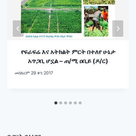
የፍራፍሬ እና አትክልት ምርት በተለየ ሁኔታ
አጥጋቢ ሆኗል – ጠ/ሚ ዐቢይ (ዶ/ር)
መስከረም 29 ቀን 2017