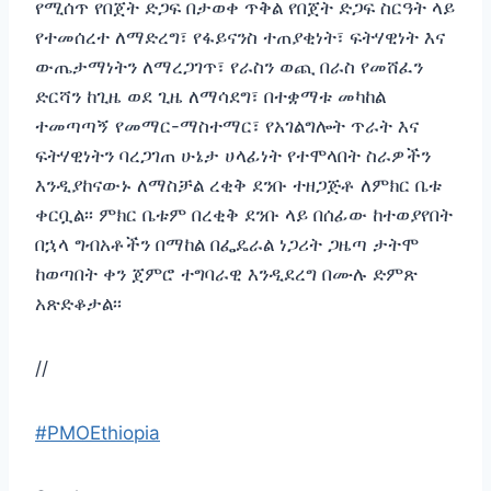
የሚሰጥ የበጀት ድጋፍ በታወቀ ጥቅል የበጀት ድጋፍ ስርዓት ላይ
የተመሰረተ ለማድረግ፣ የፋይናንስ ተጠያቂነት፣ ፍትሃዊነት እና
ውጤታማነትን ለማረጋገጥ፣ የራስን ወጪ በራስ የመሸፈን
ድርሻን ከጊዜ ወደ ጊዜ ለማሳደግ፣ በተቋማቱ መካከል
ተመጣጣኝ የመማር-ማስተማር፣ የአገልግሎት ጥራት እና
ፍትሃዊነትን ባረጋገጠ ሁኔታ ሀላፊነት የተሞላበት ስራዎችን
እንዲያከናውኑ ለማስቻል ረቂቅ ደንቡ ተዘጋጅቶ ለምክር ቤቱ
ቀርቧል፡፡ ምክር ቤቱም በረቂቅ ደንቡ ላይ በሰፊው ከተወያየበት
በኋላ ግብአቶችን በማከል በፌዴራል ነጋሪት ጋዜጣ ታትሞ
ከወጣበት ቀን ጀምሮ ተግባራዊ እንዲደረግ በሙሉ ድምጽ
አጽድቆታል፡፡
//
#PMOEthiopia