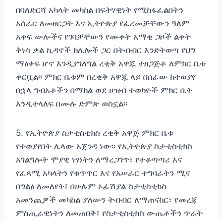
በባለድርሻ አካላት መካከል በፍትሃዊነት የሚከፋፈልበትን
አሰራር ለመዘርጋት እና ኢትዮጵያ የፈረመቻቸውን ዓለም
አቀፍ ውሎችና የገባቻቸውን የሙቀት አማቂ ጋዞች ልቀት
ቅነሳ ቃል ኪዳኖች ከሌሎች ጋር በትብብር እንድትወጣ የህግ
ማዕቀፍ ሆኖ እንዲያገለግል ረቂቅ አዋጁ ተዘጋጅቶ ለምክር ቤቱ
ቀርቧል፡፡ ምክር ቤቱም በረቂቅ አዋጁ ላይ በሰፊው ከተወያየ
በኋላ ግብአቶችን በማከል ወደ ሀዝብ ተወካዮች ምክር ቤት
እንዲተላለፍ በሙሉ ድምጽ ወስኗል፡፡
5. የኢትዮጵያ ስታቲስቲክስ ረቂቅ አዋጅ ምክር ቤቱ
የተወያየበት ሌላው አጀንዳ ነው፡፡ የኢትዮጵያ ስታቲስቲክስ
አገልግሎት ሞያዊ ነፃነትን ለማረጋገጥ፣ የተቆጣጣሪ እና
የፈጻሚ አካላትን የቁጥጥር እና የአሠራር ተግባራትን ሚና
በግልፅ ለመለየት፣ በሁሉም ኦፊሽያል ስታቲስቲክስ
አመንጪዎች መካከል ያለውን ትብብር ለማጠናከር፣ የመረጃ
ምስጢራዊነትን ለመጠበቅ፣ የስታቲስቲክስ ውጤቶችን ጥራት