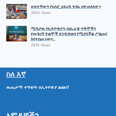
ሁለተኛውን የሩስያ_አፍሪካ ጉባኤ በተመለከተ።
3062 Views
ሚዲያዉ የኢትዮጵያን ብሔራዊ ጥቅሞችና
የመዳረሻ ትልሞች እንዲገነዘብ የሚያስችል ሥልጠና
እየተሰጠ ነው፡፡..
2974 Views
ስለ እኛ
ዉጤታማ
ተግባቦት
ለኢትዮጵያ
ልዕልና!
አምዶቻችን