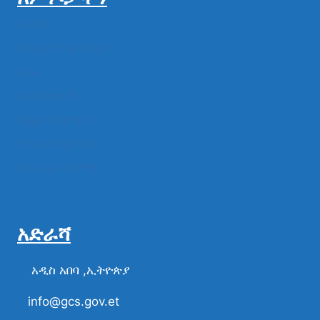
ዜናዎች
ልዩ ልዩ ምስል ቪዲዮ
ሁነት
መግለጫዎች
የክልል የተቋማት
የሚዲያ ተቋማት
የፌዴራል ተቋማት
አድራሻ
አዲስ አበባ ,ኢትዮጵያ
info@gcs.gov.et