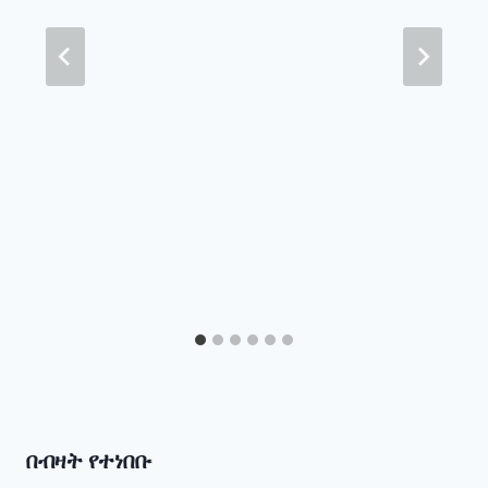
በብዛት የተነበቡ