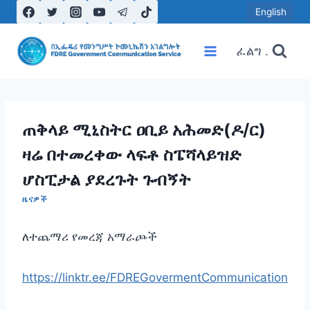
Skip
English
to
content
ፈልግ .
ጠቅላይ ሚኒስትር ዐቢይ አሕመድ(ዶ/ር)
ዛሬ በተመረቀው ላፍቶ ስፔሻላይዝድ
ሆስፒታል ያደረጉት ጉብኝት
ዜናዎች
ለተጨማሪ የመረጃ አማራጮች
https://linktr.ee/FDREGovermentCommunication