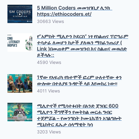
5 Million Coders መመዝገቢያ ሊንክ
https://ethiocoders.et/
30663 Views
የ”አምስት ሚሊዮን ኮደርስ” ነፃ የስልጠና ፕሮግራም
ተሳታፊ ለመሆን ከታች ያለዉን ማስፈንጠሪያ (
Link )በመጠቀም መመዝገብ እና ስልጠና መዉሰድ
ይችላሉ::
4590 Views
1ኛው የአፍሪካ የከተሞች ፎረም ሁለተኛው ቀን
ውሎው በተለያዩ ጉዳዮች ላይ እየመከረ ነው፡፡
4011 Views
ሚሊዮኖች የሚሳተፉበት በአንድ ጀንበር 600
ሚሊዮን ችግኞችን የመትከል መርሐ ግብር
ተጀምሯል – የመንግስት ኮሙኒኬሽን አገልግሎት
ሚኒስትር ዴኤታ ሰላማዊት ካሳ
3203 Views