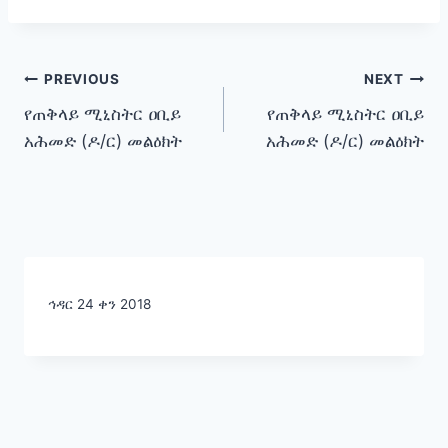
Post
PREVIOUS
NEXT
የጠቅላይ ሚኒስትር ዐቢይ
የጠቅላይ ሚኒስትር ዐቢይ
navigation
አሕመድ (ዶ/ር) መልዕክት
አሕመድ (ዶ/ር) መልዕክት
ኅዳር 24 ቀን 2018