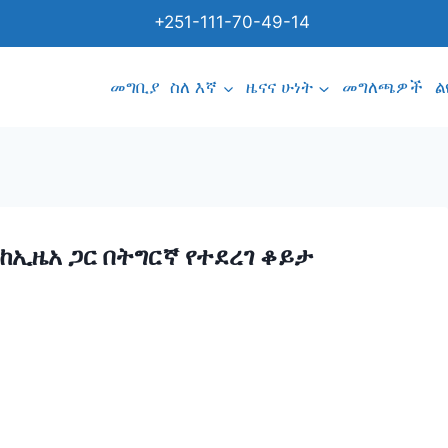
+251-111-70-49-14
መግቢያ
ስለ እኛ
ዜናና ሁነት
መግለጫዎች
ል
ከኢዜአ ጋር በትግርኛ የተደረገ ቆይታ