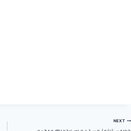
NEXT
የጠቅላይ ሚኒስትር ዐቢይ አሕመድ (ዶ/ር) መልዕክት