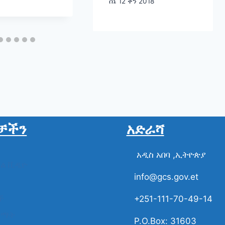
ሰኔ 12 ቀን 2018
ሕዝብ የሚሳተፍበት፣
ብዙ ብር የሚዋጣበትና
ብዙ ችግሮች
የሚፈቱባቸው
ናቸው።”
ቻችን
አድራሻ
አዲስ አበባ ,ኢትዮጵያ
ስል ቪዲዮ
info@gcs.gov.et
ች
+251-111-70-49-14
ቋማት
P.O.Box: 31603