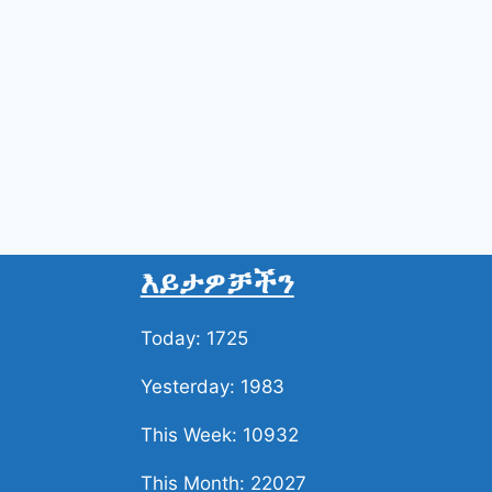
ታኅሣሥ 22 ቀን 2018
ሚያዝያ 22 ቀን 2018
እውነተኛ መዳረሻ
እየሆኑ መጥተዋል
እይታዎቻችን
Today: 1725
Yesterday: 1983
This Week: 10932
This Month: 22027