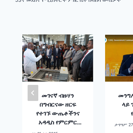
navigation
መገናኛ ብዙሃን
መንግ
በግብርናው ዘርፍ
ላይ
የተገኙ ውጤቶችንና
አዳዲስ የምርምር
ታኅሣሥ 27
ን
ስራዎችን በተገቢው