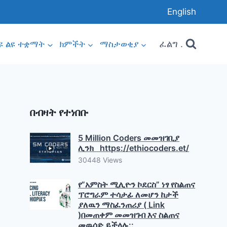
English
ፈልግ .
ዩ ልዩ ተቋማት
ክምችት
ማስታወቂያ
በብዛት የተነበቡ
5 Million Coders መመዝገቢያ
ሊንክ https://ethiocoders.et/
30448 Views
የ”አምስት ሚሊዮን ኮደርስ” ነፃ የስልጠና
ፕሮግራም ተሳታፊ ለመሆን ከታች
ያለዉን ማስፈንጠሪያ ( Link
)በመጠቀም መመዝገብ እና ስልጠና
መዉሰድ ይችላሉ::