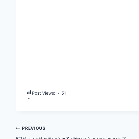
Post Views:
51
Post
PREVIOUS
53ኛ መደበኛ የሚኒስትሮች ምክር ቤት ስብሰባ ውሳኔዎች