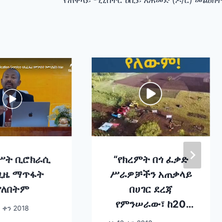
ሥት ቢሮክራሲ
“የክረምት በጎ ፈቃድ
 ጊዜ ማጥፋት
ሥራዎቻችን አጠቃላይ
የለበትም
በሀገር ደረጃ
የምንሠራው፣ ከ20
 ቀን 2018
እስከ 30 ሚሊዮን