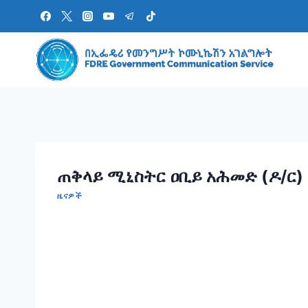
Skip
to
content
ጠቅላይ ሚኒስትር ዐቢይ አሕመድ (ዶ/ር) 
ዜናዎች