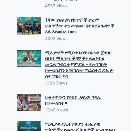
4557 Views
1ኛው የአፍሪካ የከተሞች ፎረም
ሁለተኛው ቀን ውሎው በተለያዩ ጉዳዮች
ላይ እየመከረ ነው፡፡
4002 Views
ሚሊዮኖች የሚሳተፉበት በአንድ ጀንበር
600 ሚሊዮን ችግኞችን የመትከል
መርሐ ግብር ተጀምሯል – የመንግስት
ኮሙኒኬሽን አገልግሎት ሚኒስትር ዴኤታ
ሰላማዊት ካሳ
3185 Views
ሁለተኛውን የሩስያ_አፍሪካ ጉባኤ
በተመለከተ።
3049 Views
ሚዲያዉ የኢትዮጵያን ብሔራዊ
ጥቅሞችና የመዳረሻ ትልሞች እንዲገነዘብ