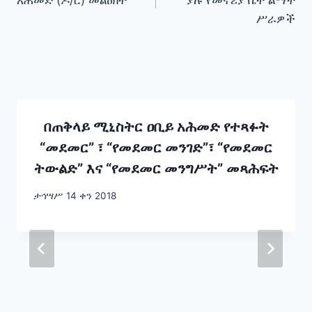
አሕመድ (ዶ/ር) መልዕክት
ያሉ የመኖሪያ ቤት ልማት
ሥራዎች
በጠቅላይ ሚኒስትር ዐቢይ አሕመድ የተጻፉት
“መደመር” ፣ “የመደመር መንገድ”፣ “የመደመር
ትውልድ” እና “የመደመር መንግሥት” መጻሕፍት
ታኅሣሥ 14 ቀን 2018