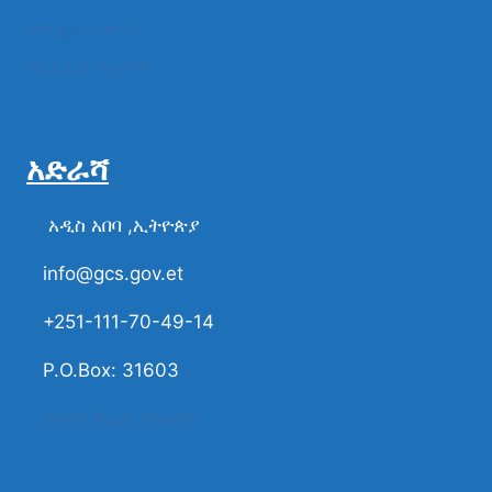
የሚዲያ ተቋማት
የፌዴራል ተቋማት
አድራሻ
አዲስ አበባ ,ኢትዮጵያ
info@gcs.gov.et
+251-111-70-49-14
P.O.Box: 31603
ሀሳብና ቅሬታ ያካፍሉን