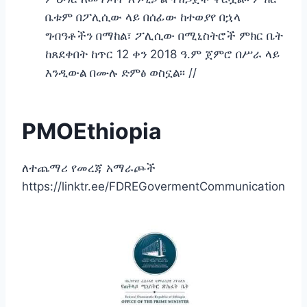
ቤቱም በፖሊሲው ላይ በሰፊው ከተወያየ በኋላ
ግብዓቶችን በማከል፣ ፖሊሲው በሚኒስትሮች ምክር ቤት
ከጸደቀበት ከጥር 12 ቀን 2018 ዓ.ም ጀምሮ በሥራ ላይ
እንዲውል በሙሉ ድምፅ ወስኗል፡፡ //
PMOEthiopia
ለተጨማሪ የመረጃ አማራጮች
https://linktr.ee/FDREGovermentCommunication