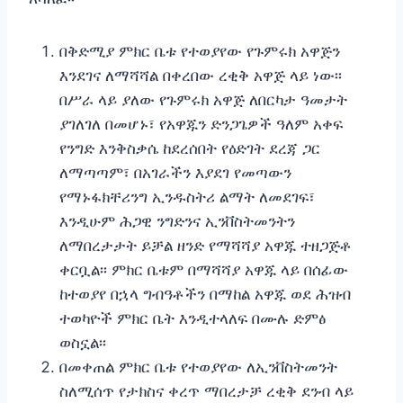
በቅድሚያ ምክር ቤቱ የተወያየው የጉምሩክ አዋጅን
እንደገና ለማሻሻል በቀረበው ረቂቅ አዋጅ ላይ ነው፡፡
በሥራ ላይ ያለው የጉምሩክ አዋጅ ለበርካታ ዓመታት
ያገለገለ በመሆኑ፣ የአዋጁን ድንጋጌዎች ዓለም አቀፍ
የንግድ እንቅስቃሴ ከደረሰበት የዕድገት ደረጃ ጋር
ለማጣጣም፣ በአገራችን እያደገ የመጣውን
የማኑፋክቸሪንግ ኢንዱስትሪ ልማት ለመደገፍ፣
እንዲሁም ሕጋዊ ንግድንና ኢንቨስትመንትን
ለማበረታታት ይቻል ዘንድ የማሻሻያ አዋጁ ተዘጋጅቶ
ቀርቧል፡፡ ምክር ቤቱም በማሻሻያ አዋጁ ላይ በሰፊው
ከተወያየ በኋላ ግብዓቶችን በማከል አዋጁ ወደ ሕዝብ
ተወካዮች ምክር ቤት እንዲተላለፍ በሙሉ ድምፅ
ወስኗል፡፡
በመቀጠል ምክር ቤቱ የተወያየው ለኢንቨስትመንት
ስለሚሰጥ የታክስና ቀረጥ ማበረታቻ ረቂቅ ደንብ ላይ