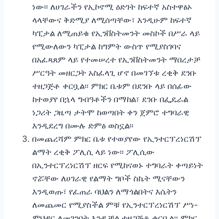
ነው፡፡ ለሀገራችን የኢኮኖሚ ዕድገት ከፍተኛ አስተዋፅኦ
ላላቸውና ቅድሚያ ለሚሰጣቸው፣ እንዲሁም ከፍተኛ
ካፒታል ለሚጠይቁ የኢንቨስትመንት መስኮች በሥራ ላይ
የሚውለውን ካፒታል ከግምት ውስጥ የሚያስገባና
በአፈጻጸም ላይ የተመሠረተ የኢንቨስትመንት ማበረታቻ
ሥርዓት መዘርጋት አስፈላጊ ሆኖ በመገኘቱ ረቂቅ ደንቡ
ተዘጋጅቶ ቀርቧል፡፡ ምክር ቤቱም በደንቡ ላይ በሰፊው
ከተወያየ በኋላ ግብዓቶችን በማከል፣ ደንቡ በፌዴራል
ነጋሪት ጋዜጣ ታትሞ ከወጣበት ቀን ጀምሮ ተግባራዊ
እንዲደረግ በሙሉ ድምፅ ወስኗል፡፡
በመጨረሻም ምክር ቤቱ የተወያየው የኢንተርፕረነርሽፕ
ልማት ረቂቅ ፖሊሲ ላይ ነው፡፡ ፖሊሲው
በኢንተርፕረነርሽፕ ዘርፍ የሚከናወኑ ተግባራት ቀጣይነት
ኖሯቸው ለሀገራዊ የልማት ግቦች ስኬት ሚናቸውን
እንዲወጡ፣ የፈጠራ ባህልን ለማጎልበትና እሴትን
ለመጨመር የሚያስችል ምቹ የኢንተርፕረነርሽፕ ሥነ-
ምህዳር ለመገንባት እንዲቻል ተዘጋጅቶ ቀርቧል፡፡ ምክር