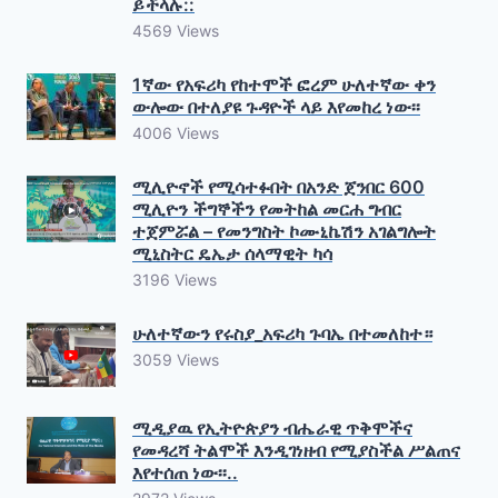
ይችላሉ::
4569 Views
1ኛው የአፍሪካ የከተሞች ፎረም ሁለተኛው ቀን
ውሎው በተለያዩ ጉዳዮች ላይ እየመከረ ነው፡፡
4006 Views
ሚሊዮኖች የሚሳተፉበት በአንድ ጀንበር 600
ሚሊዮን ችግኞችን የመትከል መርሐ ግብር
ተጀምሯል – የመንግስት ኮሙኒኬሽን አገልግሎት
ሚኒስትር ዴኤታ ሰላማዊት ካሳ
3196 Views
ሁለተኛውን የሩስያ_አፍሪካ ጉባኤ በተመለከተ።
3059 Views
ሚዲያዉ የኢትዮጵያን ብሔራዊ ጥቅሞችና
የመዳረሻ ትልሞች እንዲገነዘብ የሚያስችል ሥልጠና
እየተሰጠ ነው፡፡..