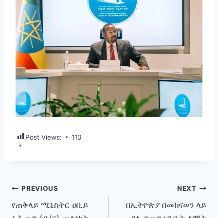
Post Views:
110
Post
PREVIOUS
NEXT
የጠቅላይ ሚኒስትር ዐቢይ
በኢትዮጵያ በመከናወን ላይ
navigation