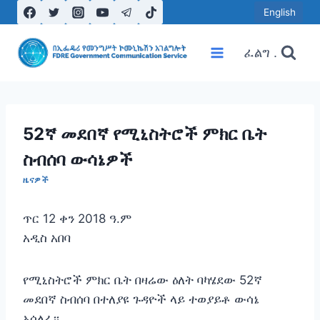
Skip
English
to
content
ፈልግ .
52ኛ መደበኛ የሚኒስትሮች ምክር ቤት
ስብሰባ ውሳኔዎች
ዜናዎች
ጥር 12 ቀን 2018 ዓ.ም
አዲስ አበባ
የሚኒስትሮች ምክር ቤት በዛሬው ዕለት ባካሄደው 52ኛ
መደበኛ ስብሰባ በተለያዩ ጉዳዮች ላይ ተወያይቶ ውሳኔ
አሳለፈ፡፡