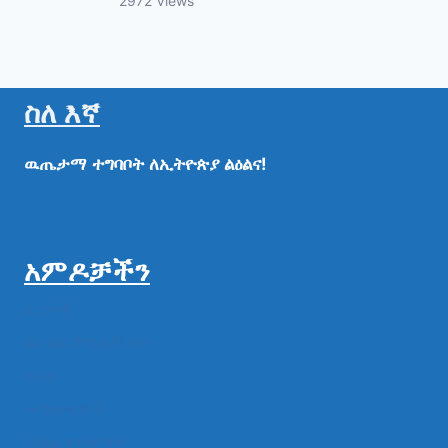
2972 Views
ስለ እኛ
ዉጤታማ
ተግባቦት
ለኢትዮጵያ
ልዕልና!
አምዶቻችን
ዜናዎች
ልዩ ልዩ ምስል ቪዲዮ
ሁነት
መግለጫዎች
የክልል የተቋማት