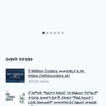
በብዛት የተነበቡ
5 Million Coders መመዝገቢያ ሊንክ
https://ethiocoders.et/
30530 Views
የ”አምስት ሚሊዮን ኮደርስ” ነፃ የስልጠና ፕሮግራም
ተሳታፊ ለመሆን ከታች ያለዉን ማስፈንጠሪያ (
Link )በመጠቀም መመዝገብ እና ስልጠና መዉሰድ