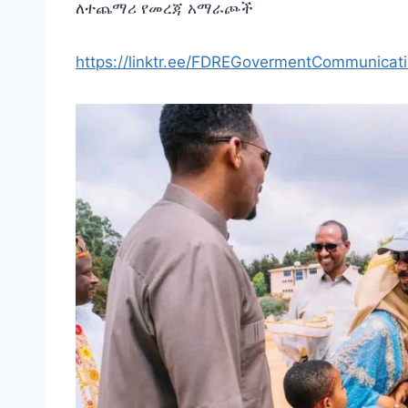
ለተጨማሪ የመረጃ አማራጮች
https://linktr.ee/FDREGovermentCommunicat