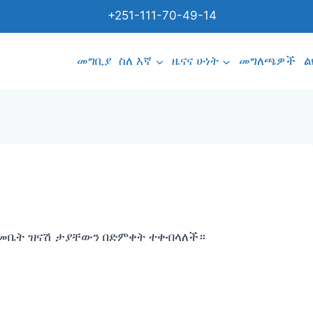
+251-111-70-49-14
መግቢያ
ስለ እኛ
ዜናና ሁነት
መግለጫዎች
ል
 እመቤት ዝናሽ ታያቸውን በድምቀት ተቀብላለች።