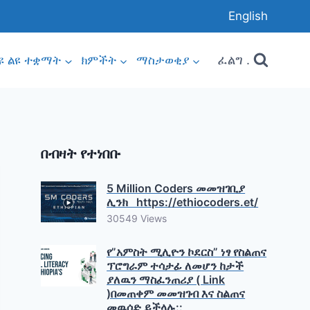
English
ፈልግ .
ዩ ልዩ ተቋማት
ክምችት
ማስታወቂያ
በብዛት የተነበቡ
5 Million Coders መመዝገቢያ
ሊንክ https://ethiocoders.et/
30549 Views
የ”አምስት ሚሊዮን ኮደርስ” ነፃ የስልጠና
ፕሮግራም ተሳታፊ ለመሆን ከታች
ያለዉን ማስፈንጠሪያ ( Link
)በመጠቀም መመዝገብ እና ስልጠና
መዉሰድ ይችላሉ::