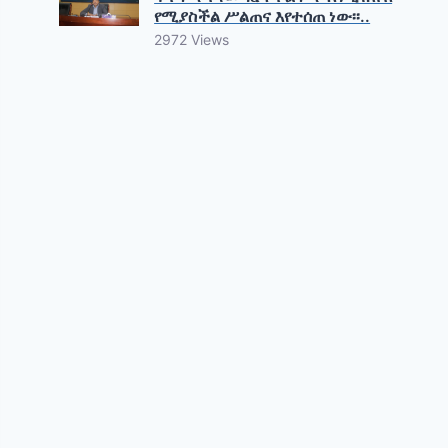
የሚያስችል ሥልጠና እየተሰጠ ነው፡፡..
2972 Views