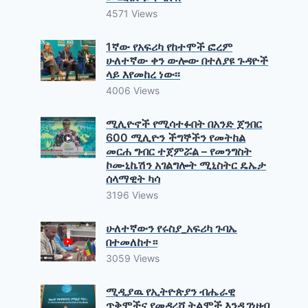
4571 Views
1ኛው የአፍሪካ የከተሞች ፎረም
ሁለተኛው ቀን ውሎው በተለያዩ ጉዳዮች
ላይ እየመከረ ነው፡፡
4006 Views
ሚሊዮኖች የሚሳተፉበት በአንድ ጀንበር
600 ሚሊዮን ችግኞችን የመትከል
መርሐ ግብር ተጀምሯል – የመንግስት
ኮሙኒኬሽን አገልግሎት ሚኒስትር ዴኤታ
ሰላማዊት ካሳ
3196 Views
ሁለተኛውን የሩስያ_አፍሪካ ጉባኤ
በተመለከተ።
3059 Views
ሚዲያዉ የኢትዮጵያን ብሔራዊ
ጥቅሞችና የመዳረሻ ትልሞች እንዲገነዘብ