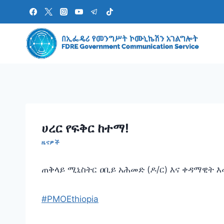
Skip
to
content
ሀረር የፍቅር ከተማ!
ዜናዎች
‎ጠቅላይ ሚኒስትር ዐቢይ አሕመድ (ዶ/ር) እና ቀዳማዊት
#PMOEthiopia