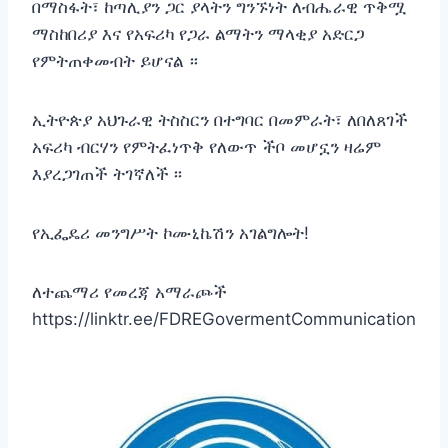
በማስፋት፣ ከጣሊያን ጋር ያላትን ግንኙነት ለብሔራዊ ጥቅሟ
ማስከበሪያ እና የአፍሪካ የጋራ ልማትን ማላቂያ አድርጋ
የምትጠቀመብት ይሆናል ።
ኢትዮጵያ አህጉራዊ ትስስርን በተግባር በመምራት፣ ለበለጸገች
አፍሪካ ብርሃን የምትፈነጥቅ የለውጥ ችቦ መሆኗን ዛሬም
እያረጋገጠች ትገኛለች ፡፡
የኢፌዴሪ መንግሥት ኮሙኒኬሽን አገልግሎት!
ለተጨማሪ የመረጃ አማራጮች
https://linktr.ee/FDREGovermentCommunication