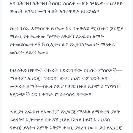
እና በሕዝብ ለሕዝብ ትስስር የጠለቀ መሆኑ ጉባኤው ተጨባጭ
ውጤት እንዲያመጣ ትልቅ አስተዋጽኦ አድርጓል።
የዚህ ጉባኤ እምብርት የሆነው እና በጠቅላይ ሚኒስትር ጆርጂያ
ሜሎኒ የተዋወቀው “የማቲ ዕቅድ”፣ ለአፍሪካ ልማት
የተመደበውን የ5.5 ቢሊዮን ዩሮ የኢንቨስትመንት ማዕቀፍ
መሰረት ያደረገ ነው።
ይህ ዕቅድ በዋናነት ትኩረት ያደረገባቸው ስድስት ምሰሶዎች—
ማለትም ኢነርጂ፣ ግብርና፣ ውሃ፣ ጤና፣ ትምህርት እና
መሠረተ ልማት—ከኢትዮጵያ የሀገር በቀል ኢኮኖሚ ማሻሻያ
አጀንዳዎች ጋር በቀጥታ የሚተሳሰሩ ናቸው።
ጣሊያን አፍሪካን የአውሮፓ የኢነርጂ ማዕከል ለማድረግ ያላት
ፍላጎት፣ ኢትዮጵያ በታዳሽ ኃይል (እንደ ኮይሻ እና ህዳሴ
ግድብ) ያላትን እምቅ አቅም ታሳቢ ያደረገ ነው። ይህ የኢነርጂ