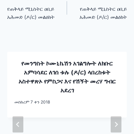
Post
የጠቅላይ ሚኒስትር ዐቢይ
የጠቅላይ ሚኒስትር ዐቢይ
navigation
አሕመድ (ዶ/ር) መልዕክት
አሕመድ (ዶ/ር) መልዕክት
የመንግስት ኮሙኒኬሽን አገልግሎት ለክቡር
አምባሳደር ለገሰ ቱሉ (ዶ/ር) ላበረከቱት
አስተዋጽኦ የምስጋና እና የሽኝት መረሃ ግብር
አደረገ
መስከረም 7 ቀን 2018