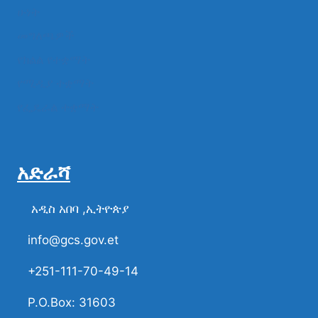
ሁነት
መግለጫዎች
የክልል የተቋማት
የሚዲያ ተቋማት
የፌዴራል ተቋማት
አድራሻ
አዲስ አበባ ,ኢትዮጵያ
info@gcs.gov.et
+251-111-70-49-14
P.O.Box: 31603