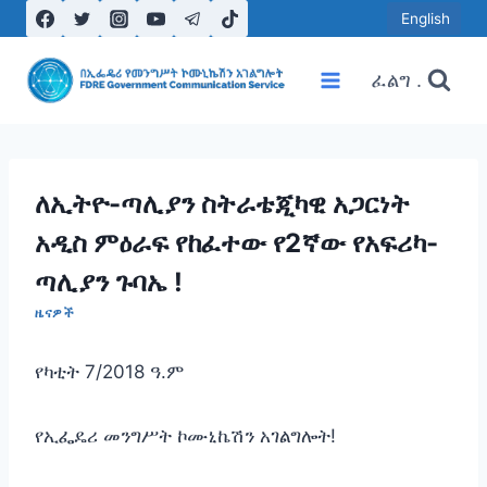
Skip
English
to
content
ፈልግ .
ለኢትዮ-ጣሊያን ስትራቴጂካዊ አጋርነት
አዲስ ምዕራፍ የከፈተው የ2ኛው የአፍሪካ-
ጣሊያን ጉባኤ !
ዜናዎች
የካቲት 7/2018 ዓ.ም
የኢፌዴሪ መንግሥት ኮሙኒኬሽን አገልግሎት!