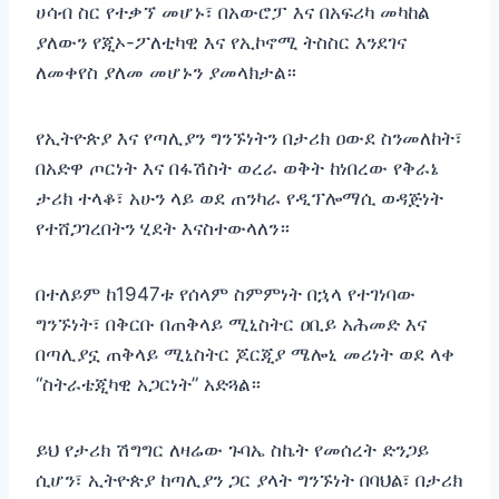
ሀሳብ ስር የተቃኘ መሆኑ፣ በአውሮፓ እና በአፍሪካ መካከል
ያለውን የጂኦ-ፖለቲካዊ እና የኢኮኖሚ ትስስር እንደገና
ለመቀየስ ያለመ መሆኑን ያመላክታል።
የኢትዮጵያ እና የጣሊያን ግንኙነትን በታሪክ ዐውደ ስንመለከት፣
በአድዋ ጦርነት እና በፋሽስት ወረራ ወቅት ከነበረው የቅራኔ
ታሪክ ተላቆ፣ አሁን ላይ ወደ ጠንካራ የዲፕሎማሲ ወዳጅነት
የተሸጋገረበትን ሂደት እናስተውላለን።
በተለይም ከ1947ቱ የሰላም ስምምነት በኋላ የተገነባው
ግንኙነት፣ በቅርቡ በጠቅላይ ሚኒስትር ዐቢይ አሕመድ እና
በጣሊያኗ ጠቅላይ ሚኒስትር ጆርጂያ ሜሎኒ መሪነት ወደ ላቀ
“ስትራቴጂካዊ አጋርነት” አድጓል።
ይህ የታሪክ ሽግግር ለዛሬው ጉባኤ ስኬት የመሰረት ድንጋይ
ሲሆን፣ ኢትዮጵያ ከጣሊያን ጋር ያላት ግንኙነት በባህል፣ በታሪክ