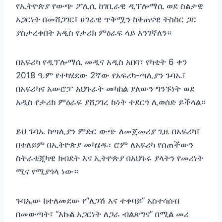
የኢትዮጵያ የውጭ ፖሊሲ ከገቢራዊ ዲፕሎማሲ ወደ ስልታዊ
አጋርነት በመሸጋገር፣ ሀገራዊ ጥቅሟን ከቀጠናዊ ትስስር ጋር
ያስታረቀበት አዲስ የታሪክ ምዕራፍ ላይ እንገኛለን።
በአፍሪካ የዲፕሎማሲ መዲና አዲስ አበባ፣ የካቲት 6 ቀን
2018 ዓ.ም የተካሄደው 2ኛው የአፍሪካ-ጣሊያን ጉባኤ፣
በአፍሪካና አውሮፓ አህጉራት መካከል ያለውን ግንኙነት ወደ
አዲስ የታሪክ ምዕራፍ ያሸጋገረ ኩነት ተደርጎ ሊወሰድ ይችላል።
ይህ ጉባኤ ከጣሊያን ምድር ውጭ ለመጀመሪያ ጊዜ በአፍሪካ፣
በተለይም በኢትዮጵያ መካሄዱ፣ ሮም ለአፍሪካ የሰጠችውን
ስትራቴጂካዊ ክብደት እና ኢትዮጵያ በአህጉሩ ያላትን የመሪነት
ሚና የሚያጎላ ነው።
ጉባኤው ከተለመደው የ”ለጋሽ እና ተቀባይ” አስተሳሰብ
በመውጣት፣ “እኩል አጋርነት ለጋራ ብልጽግና” በሚል መሪ