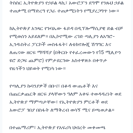
ትስስር ኢትዮጵያን የኃይል ላኪ፣ አውሮፓን ደግሞ የንጹህ ኃይል
ተጠቃሚ በማድረግ የጋራ ተጠቃሚነትን የሚያረጋግጥ ነው።
ከኢትዮጵያ አንጻር የጉባኤው ፋይዳ በዲፕሎማሲያዊ ድል ብቻ
የሚወሰን አይደለም። በኢኮኖሚው ረገድ ጣሊያን ለአግሮ-
ኢንዱስትሪ ፓርኮች መስፋፋት፣ ለቴክኖሎጂ ሽግግር እና
ለጤናው ዘርፍ ማሻሻያ (በቅርቡ የተፈረመውን የ15 ሚሊዮን
ዩሮ ድጋፍ ጨምሮ) የምታደርገው አስተዋጽኦ በቀጥታ
የዜጎችን ህይወት የሚነካ ነው።
የጣሊያን ኩባንያዎች በቡና፣ በቆዳ ውጤቶች እና
በጨርቃጨርቅ ዘርፍ ያላቸውን ዓለም አቀፍ ተወዳዳሪነት ወደ
ኢትዮጵያ ማምጣታቸው፣ የኢትዮጵያን ምርቶች ወደ
አውሮፓ ገበያ በስፋት ለማቅረብ ወሳኝ ሚና ይጫወታል።
በተጨማሪም፣ ኢትዮጵያ የአፍሪካ ህብረት መቀመጫ