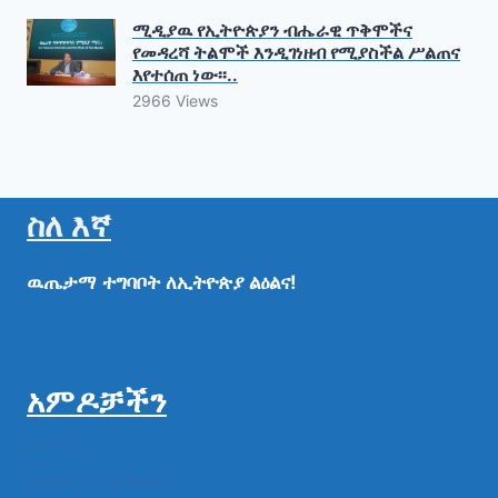
ሚዲያዉ የኢትዮጵያን ብሔራዊ ጥቅሞችና
የመዳረሻ ትልሞች እንዲገነዘብ የሚያስችል ሥልጠና
እየተሰጠ ነው፡፡..
2966 Views
ስለ እኛ
ዉጤታማ
ተግባቦት
ለኢትዮጵያ
ልዕልና!
አምዶቻችን
ዜናዎች
ልዩ ልዩ ምስል ቪዲዮ