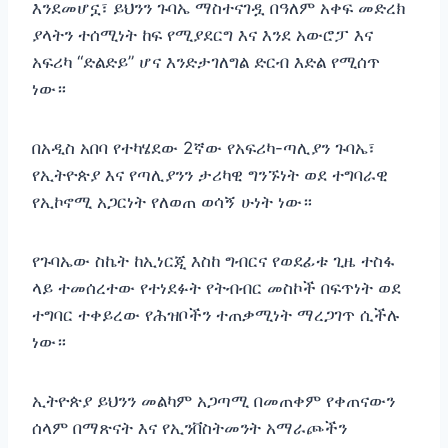
እንደመሆኗ፣ ይህንን ጉባኤ ማስተናገዷ በዓለም አቀፍ መድረክ
ያላትን ተሰሚነት ከፍ የሚያደርግ እና እንደ አውሮፓ እና
አፍሪካ “ድልድይ” ሆና እንድታገለግል ድርብ እድል የሚሰጥ
ነው።
በአዲስ አበባ የተካሄደው 2ኛው የአፍሪካ-ጣሊያን ጉባኤ፣
የኢትዮጵያ እና የጣሊያንን ታሪካዊ ግንኙነት ወደ ተግባራዊ
የኢኮኖሚ አጋርነት የለወጠ ወሳኝ ሁነት ነው።
የጉባኤው ስኬት ከኢነርጂ እስከ ግብርና የወደፊቱ ጊዜ ተስፋ
ላይ ተመሰረተው የተነደፉት የትብብር መስኮች በፍጥነት ወደ
ተግባር ተቀይረው የሕዝቦችን ተጠቃሚነት ማረጋገጥ ሲችሉ
ነው።
ኢትዮጵያ ይህንን መልካም አጋጣሚ በመጠቀም የቀጠናውን
ሰላም በማጽናት እና የኢንቨስትመንት አማራጮችን