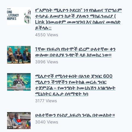
የ”አምስት ሚሊዮን ኮደርስ” ነፃ የስልጠና ፕሮግራም
ተሳታፊ ለመሆን ከታች ያለዉን ማስፈንጠሪያ (
Link )በመጠቀም መመዝገብ እና ስልጠና መዉሰድ
ይችላሉ::
4550 Views
1ኛው የአፍሪካ የከተሞች ፎረም ሁለተኛው ቀን
ውሎው በተለያዩ ጉዳዮች ላይ እየመከረ ነው፡፡
3996 Views
ሚሊዮኖች የሚሳተፉበት በአንድ ጀንበር 600
ሚሊዮን ችግኞችን የመትከል መርሐ ግብር
ተጀምሯል – የመንግስት ኮሙኒኬሽን አገልግሎት
ሚኒስትር ዴኤታ ሰላማዊት ካሳ
3177 Views
ሁለተኛውን የሩስያ_አፍሪካ ጉባኤ በተመለከተ።
3040 Views