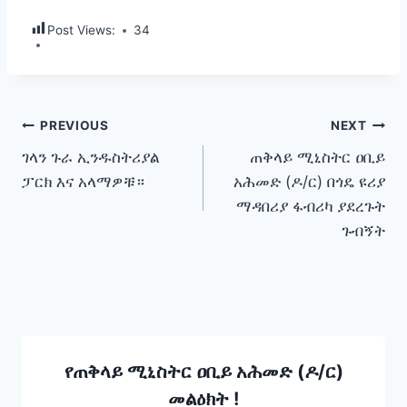
Post Views:
34
Post
PREVIOUS
NEXT
ገላን ጉራ ኢንዱስትሪያል
ጠቅላይ ሚኒስትር ዐቢይ
navigation
ፓርክ እና አላማዎቹ።
አሕመድ (ዶ/ር) በጎዴ ዩሪያ
ማዳበሪያ ፋብሪካ ያደረጉት
ጉብኝት
የጠቅላይ ሚኒስትር ዐቢይ አሕመድ (ዶ/ር)
መልዕክት !