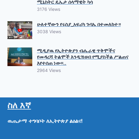
ሚኒስትር ዴኤታ ሰላማዊት ካሳ
3176 Views
ሁለተኛውን የሩስያ_አፍሪካ ጉባኤ በተመለከተ።
3038 Views
ሚዲያዉ የኢትዮጵያን ብሔራዊ ጥቅሞችና
የመዳረሻ ትልሞች እንዲገነዘብ የሚያስችል ሥልጠና
እየተሰጠ ነው፡፡..
2964 Views
ስለ እኛ
ዉጤታማ
ተግባቦት
ለኢትዮጵያ
ልዕልና!