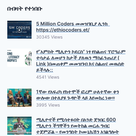
በብዛት የተነበቡ
5 Million Coders መመዝገቢያ ሊንክ
https://ethiocoders.et/
30345 Views
የ”አምስት ሚሊዮን ኮደርስ” ነፃ የስልጠና ፕሮግራም
ተሳታፊ ለመሆን ከታች ያለዉን ማስፈንጠሪያ (
Link )በመጠቀም መመዝገብ እና ስልጠና መዉሰድ
ይችላሉ::
4541 Views
1ኛው የአፍሪካ የከተሞች ፎረም ሁለተኛው ቀን
ውሎው በተለያዩ ጉዳዮች ላይ እየመከረ ነው፡፡
3995 Views
ሚሊዮኖች የሚሳተፉበት በአንድ ጀንበር 600
ሚሊዮን ችግኞችን የመትከል መርሐ ግብር
ተጀምሯል – የመንግስት ኮሙኒኬሽን አገልግሎት