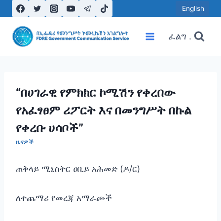
Skip
English
to
content
ፈልግ .
“በሀገራዊ የምክክር ኮሚሽን የቀረበው
የአፈፃፀም ሪፖርት እና በመንግሥት በኩል
የቀረቡ ሀሳቦች”
ዜናዎች
ጠቅላይ ሚኒስትር ዐቢይ አሕመድ (ዶ/ር)
ለተጨማሪ የመረጃ አማራጮች