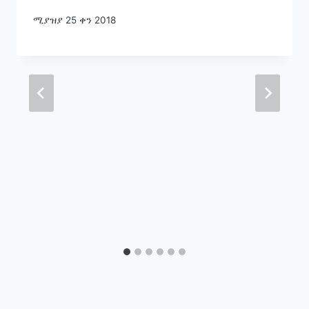
ሚያዝያ 25 ቀን 2018