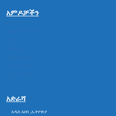
አምዶቻችን
ዜናዎች
ልዩ ልዩ ምስል ቪዲዮ
ሁነት
መግለጫዎች
የክልል የተቋማት
የሚዲያ ተቋማት
የፌዴራል ተቋማት
አድራሻ
አዲስ አበባ ,ኢትዮጵያ