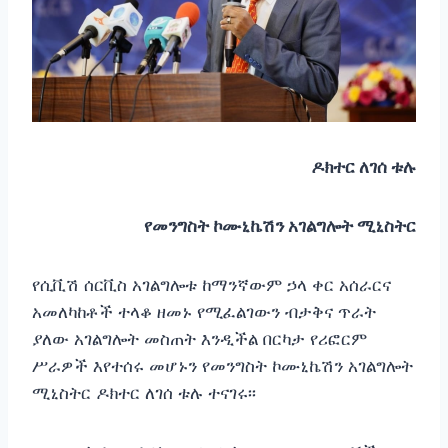
ዶክተር ለገሰ ቱሉ
የመንግስት ኮሙኒኬሽን አገልግሎት ሚኒስትር
የሲቪሽ ሰርቪስ አገልግሎቱ ከማንኛውም ኃላ ቀር አሰራርና
አመለካከቶች ተላቆ ዘመኑ የሚፈልገውን ብታቅና ጥራት
ያለው አገልግሎት መስጠት እንዲችል በርካታ የሪፎርም
ሥራዎች እየተሰሩ መሆኑን የመንግስት ኮሙኒኬሽን አገልግሎት
ሚኒስትር ዶክተር ለገሰ ቱሉ ተናገሩ፡፡