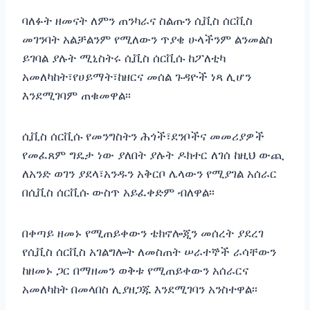
ባለፉት ዘመናት ለምን ጠንካራና ስልጡን ሲቪስ ሰርቪስ
መገንባት አልቻልንም የሚለውን ጥያቄ ሁላችንም ልንመልስ
ይገባል ያሉት ሚኒስትሩ ሲቪስ ሰርቪሱ ከፖለቲካ
አመለካከት፣የሀይማት፣ከዘርና መሰል ጉዳዮች ነጻ ሊሆን
እንደሚገባም ጠቁመዋል፡፡
ሲቪስ ሰርቪሱ የመንግስትን ሕጎች፣ደንቦችና መመሪያዎች
የመፈጸም ግዴታ ነው ያለበት ያሉት ዶክተር ለገሰ ከዚህ ውጪ
ለአንድ ወገን ያደላ፣አንዱን አቅርቦ ሌላውን የሚያገል አሰራር
በሲቪስ ሰርቪሱ ውስጥ አይፈቀድም ብለዋል፡፡
በቀጣይ ዘመኑ የሚጠይቀውን ቴክኖሎጂን መሰረት ያደረገ
የሲቪስ ሰርቪስ አገልግሎት ለመስጠት ሠራተኞች ራሳቸውን
ከዘመኑ ጋር በማዘመን ወቅቱ የሚጠይቀውን አሰራርና
አመለካከት በመላበስ ሊያዘጋጁ እንደሚገባን አንስተዋል፡፡