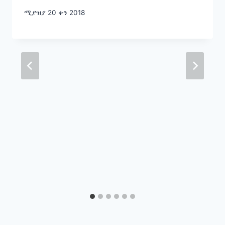
ሚያዝያ 20 ቀን 2018