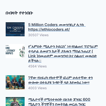
በብዛት የተነበቡ
5 Million Coders መመዝገቢያ ሊንክ
https://ethiocoders.et/
30507 Views
የ”አምስት ሚሊዮን ኮደርስ” ነፃ የስልጠና ፕሮግራም
ተሳታፊ ለመሆን ከታች ያለዉን ማስፈንጠሪያ (
Link )በመጠቀም መመዝገብ እና ስልጠና መዉሰድ
ይችላሉ::
4564 Views
1ኛው የአፍሪካ የከተሞች ፎረም ሁለተኛው ቀን
ውሎው በተለያዩ ጉዳዮች ላይ እየመከረ ነው፡፡
4003 Views
ሚሊዮኖች የሚሳተፉበት በአንድ ጀንበር 600
ሚሊዮን ችግኞችን የመትከል መርሐ ግብር