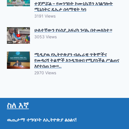
ተጀምሯል – የመንግስት ኮሙኒኬሽን አገልግሎት
ሚኒስትር ዴኤታ ሰላማዊት ካሳ
3191 Views
ሁለተኛውን የሩስያ_አፍሪካ ጉባኤ በተመለከተ።
3053 Views
ሚዲያዉ የኢትዮጵያን ብሔራዊ ጥቅሞችና
የመዳረሻ ትልሞች እንዲገነዘብ የሚያስችል ሥልጠና
እየተሰጠ ነው፡፡..
2970 Views
ስለ እኛ
ዉጤታማ
ተግባቦት
ለኢትዮጵያ
ልዕልና!