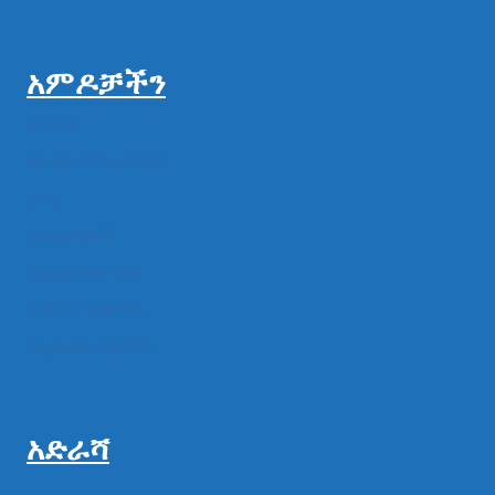
አምዶቻችን
ዜናዎች
ልዩ ልዩ ምስል ቪዲዮ
ሁነት
መግለጫዎች
የክልል የተቋማት
የሚዲያ ተቋማት
የፌዴራል ተቋማት
አድራሻ