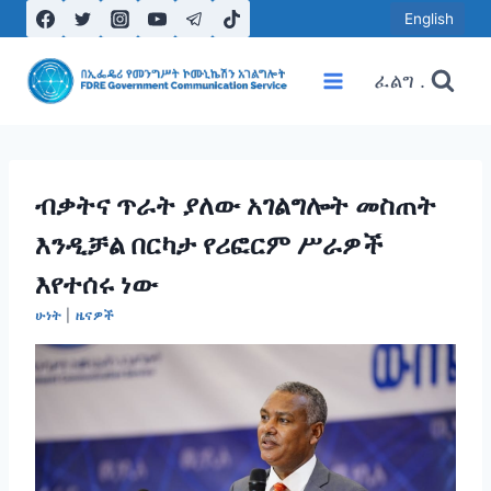
Skip
English
to
content
ፈልግ .
ብቃትና ጥራት ያለው አገልግሎት መስጠት
እንዲቻል በርካታ የሪፎርም ሥራዎች
እየተሰሩ ነው
ሁነት
|
ዜናዎች