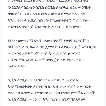
የመንግስት ኮሙኒኬሽን አገልግሎት አመራርና ሠራተኞች
“
አገልጋይና ስልጡን ሲቪስ ሰርቪስ ለጠንካራ ሀገረ መንግስት
ግንባታ
“
በሚል ርዕስ በተካሄደ ውይይት ማጠቃለያ ላይ
እንደተናገሩት ሲቪል ሰርቪሱ የሚጠበቅበትን ጥራት ያለው
ቀልጣፋና ተደራሽ አገልግሎት እንዲሰጥ ይጠበቃል፡፡
ይህንን ዕውን ለማድረግ ከአሁን ቀደም ያልተነበረ የሲቪስ
ሰርቪስ ፖሊሲ ከመቅረጽ ጀምሮ፣የተለያዩ አዋጆች እየተዘጋጁ
መሆኑንና አዋጆቹንም ተከትሎ ወደ ሥራ ለመግባት
የሚያስችሉ መመሪያዎች በዝግጅት ላይ መሆናቸውን
ጠቁመዋል፡፡፡
ሲቪስ ሰርቪሱ ከዚህ ባሻገር ኢትዮጵያን መምሰል
እንደሚጠበቅበት ዶክተር ለገሰ አንስተው ብቃትን መሰረት
ያደረገ ሁሉንም ኢትዮጵያዊያን ማስተናገድ የሚችል አካታች
ሲቪስ ሰርቪስ መገንባት እንደሚያስፈልግም ገልጸዋል፡፡