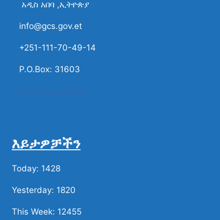
አዲስ አበባ ,ኢትዮጵያ
info@gcs.gov.et
+251-111-70-49-14
P.O.Box: 31603
ሀሳብና ቅሬታ ያካፍሉን
እይታዎቻችን
Today: 1428
Yesterday: 1820
This Week: 12455