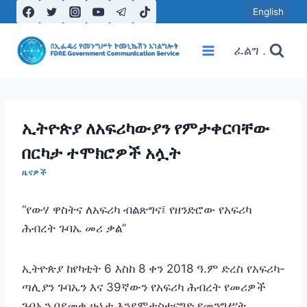
Skip
English
to
content
ፈልግ .
ኢትዮጵያ ለአፍሪካውያን የምታቀርባቸው
በርካታ ተሞክሮዎች አሏት
ዜናዎች
“የውሃ ዋስትና ለአፍሪካ ብልጽግና፤ የዘንድሮው የአፍሪካ
ሕብረት ጉባኤ መሪ ቃል”
ኢትዮጵያ ከየካቲት 6 እስከ 8 ቀን 2018 ዓ.ም ድረስ የአፍሪካ-
ጣሊያን ጉባኤን እና 39ኛውን የአፍሪካ ሕብረት የመሪዎች
ጉባኤን በደመቀ ሁኔታ እንደምታስተናግድ የመንግሥት