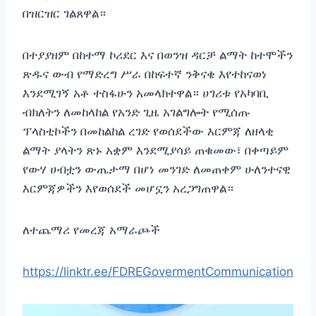
በዝርዝር ገልጸዋል።
በተያያዘም በከተማ ኮሪደር እና በወንዝ ዳርቻ ልማት ከተሞችን
ጽዱና ውብ የማድረግ ሥራ በከፍተኛ ንቅናቄ እየተከናወነ
እንደሚገኝ አቶ ተስፋሁን አመላክተዋል። ሀገሪቱ የአካባቢ
ብክለትን ለመከላከል የአንድ ጊዜ አገልግሎት የሚሰጡ
ፕላስቲኮችን በመከልከል ረገድ የወሰደችው እርምጃ ለዘላቂ
ልማት ያላትን ጽኑ አቋም እንደሚያሳይ ጠቁመው፣ በቀጣይም
የውሃ ሀብቷን ውጤታማ በሆነ መንገድ ለመጠቀም ሁለንተናዊ
እርምጃዎችን እየወሰደች መሆኗን አረጋግጠዋል።
ለተጨማሪ የመረጃ አማራጮች
https://linktr.ee/FDREGovermentCommunication