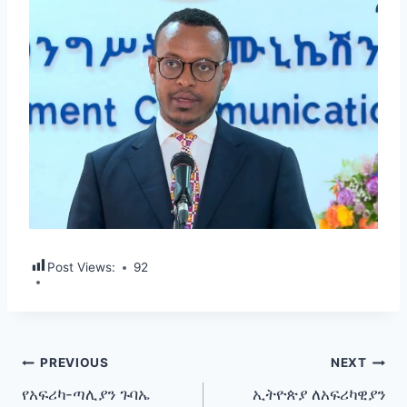
Post Views:
92
Post
PREVIOUS
NEXT
የአፍሪካ-ጣሊያን ጉባኤ
ኢትዮጵያ ለአፍሪካዊያን
navigation