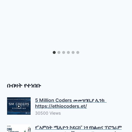
በብዛት የተነበቡ
5 Million Coders መመዝገቢያ ሊንክ
https://ethiocoders.et/
30500 Views
የ”አምስት ሚሊዮን ኮደርስ” ነፃ የስልጠና ፕሮግራም