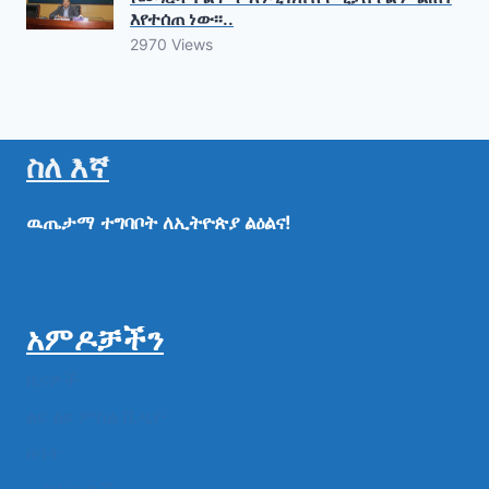
እየተሰጠ ነው፡፡..
2970 Views
ስለ እኛ
ዉጤታማ
ተግባቦት
ለኢትዮጵያ
ልዕልና!
አምዶቻችን
ዜናዎች
ልዩ ልዩ ምስል ቪዲዮ
ሁነት