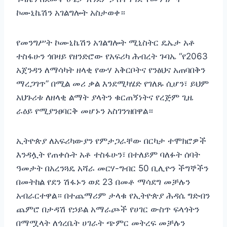
ኮሙኒኬሽን አገልግሎት አስታወቀ።
የመንግሥት ኮሙኒኬሽን አገልግሎት ሚኒስትር ዴኤታ አቶ
ተስፋሁን ጎበዛይ የዘንድሮው የአፍሪካ ሕብረት ጉባኤ “የ2063
አጀንዳን ለማሳካት ዘላቂ የውሃ አቅርቦትና የንፅህና አጠባበቅን
ማረጋገጥ” በሚል መሪ ቃል እንደሚካሄድ የገለጹ ሲሆን፣ ይህም
አህጉሪቱ ለዘላቂ ልማት ያላትን ቁርጠኝነትና የረጅም ጊዜ
ራዕይ የሚያንፀባርቅ መሆኑን አስገንዝበዋል።
ኢትዮጵያ ለአፍሪካውያን የምታጋራቸው በርካታ ተሞክሮዎች
እንዳሏት የጠቀሱት አቶ ተስፋሁን፣ በተለይም ባለፉት ሰባት
ዓመታት በአረንጓዴ አሻራ መርሃ-ግብር 50 ቢሊዮን ችግኞችን
በመትከል የደን ሽፋኑን ወደ 23 በመቶ ማሳደግ መቻሉን
አብራርተዋል። በተጨማሪም ታላቁ የኢትዮጵያ ሕዳሴ ግድብን
ጨምሮ በታዳሽ የኃይል አማራጮች የሀገር ውስጥ ፍላጎትን
በማሟላት ለጎረቤት ሀገራት ጭምር መትረፍ መቻሉን