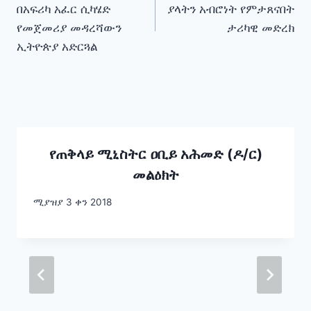
በአፍሪካ አፈር ሲካሄድ
ያላትን አብሮነት የምታጸናበት
የመጀመሪያ መዳረሻውን
ታሪካዊ መድረክ
ኢትዮጵያ አድርጓል
የጠቅላይ ሚኒስትር ዐቢይ አሕመድ (ዶ/ር)
መልዕክት
ሚያዝያ 3 ቀን 2018