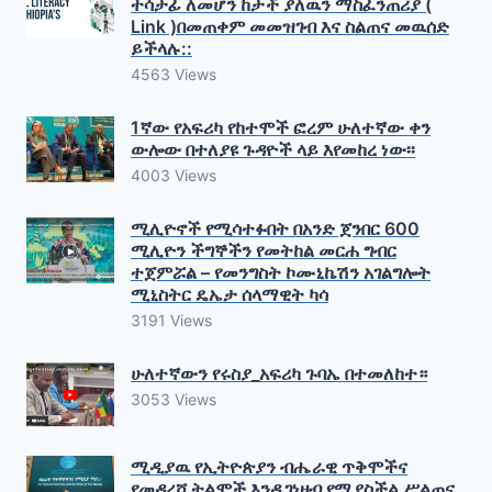
ተሳታፊ ለመሆን ከታች ያለዉን ማስፈንጠሪያ (
Link )በመጠቀም መመዝገብ እና ስልጠና መዉሰድ
ይችላሉ::
4563 Views
1ኛው የአፍሪካ የከተሞች ፎረም ሁለተኛው ቀን
ውሎው በተለያዩ ጉዳዮች ላይ እየመከረ ነው፡፡
4003 Views
ሚሊዮኖች የሚሳተፉበት በአንድ ጀንበር 600
ሚሊዮን ችግኞችን የመትከል መርሐ ግብር
ተጀምሯል – የመንግስት ኮሙኒኬሽን አገልግሎት
ሚኒስትር ዴኤታ ሰላማዊት ካሳ
3191 Views
ሁለተኛውን የሩስያ_አፍሪካ ጉባኤ በተመለከተ።
3053 Views
ሚዲያዉ የኢትዮጵያን ብሔራዊ ጥቅሞችና
የመዳረሻ ትልሞች እንዲገነዘብ የሚያስችል ሥልጠና