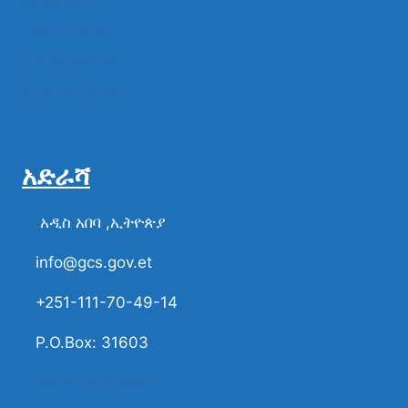
መግለጫዎች
የክልል የተቋማት
የሚዲያ ተቋማት
የፌዴራል ተቋማት
አድራሻ
አዲስ አበባ ,ኢትዮጵያ
info@gcs.gov.et
+251-111-70-49-14
P.O.Box: 31603
ሀሳብና ቅሬታ ያካፍሉን