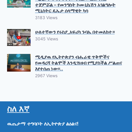
ተጀምሯል – የመንግስት ኮሙኒኬሽን አገልግሎት
ሚኒስትር ዴኤታ ሰላማዊት ካሳ
3183 Views
ሁለተኛውን የሩስያ_አፍሪካ ጉባኤ በተመለከተ።
3045 Views
ሚዲያዉ የኢትዮጵያን ብሔራዊ ጥቅሞችና
የመዳረሻ ትልሞች እንዲገነዘብ የሚያስችል ሥልጠና
እየተሰጠ ነው፡፡..
2967 Views
ስለ እኛ
ዉጤታማ
ተግባቦት
ለኢትዮጵያ
ልዕልና!