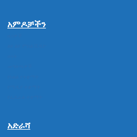
አምዶቻችን
ዜናዎች
ልዩ ልዩ ምስል ቪዲዮ
ሁነት
መግለጫዎች
የክልል የተቋማት
የሚዲያ ተቋማት
የፌዴራል ተቋማት
አድራሻ