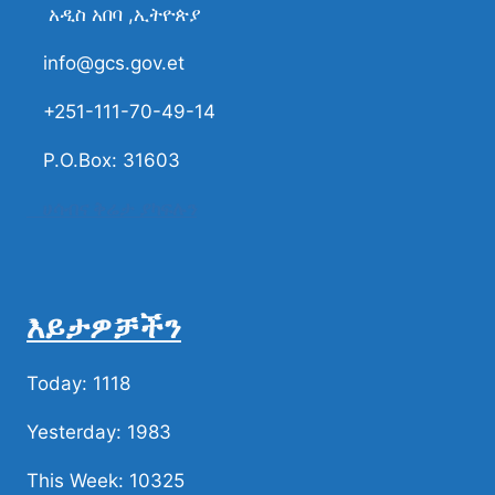
አዲስ አበባ ,ኢትዮጵያ
info@gcs.gov.et
+251-111-70-49-14
P.O.Box: 31603
ሀሳብና ቅሬታ ያካፍሉን
እይታዎቻችን
Today: 1118
Yesterday: 1983
This Week: 10325