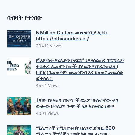
በብዛት የተነበቡ
5 Million Coders መመዝገቢያ ሊንክ
https://ethiocoders.et/
30412 Views
የ”አምስት ሚሊዮን ኮደርስ” ነፃ የስልጠና ፕሮግራም
ተሳታፊ ለመሆን ከታች ያለዉን ማስፈንጠሪያ (
Link )በመጠቀም መመዝገብ እና ስልጠና መዉሰድ
ይችላሉ::
4554 Views
1ኛው የአፍሪካ የከተሞች ፎረም ሁለተኛው ቀን
ውሎው በተለያዩ ጉዳዮች ላይ እየመከረ ነው፡፡
4001 Views
ሚሊዮኖች የሚሳተፉበት በአንድ ጀንበር 600
ሚሊዮን ችግኞችን የመትከል መርሐ ግብር