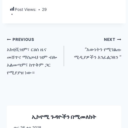
Post Views:
29
Post
PREVIOUS
NEXT
አክቲቪዝም፣ ርዕሰ ዜና
“እውነትን የሚገልጡ
navigation
መሸጥና ማስጮህ ዝም ብሎ
ሚዲያዎችን እንፈልጋለን “
አልመጣም፤ ከጥቅም ጋር
የሚያያዝ ነው።
ኢኮኖሚ ጉዳዮችን በሚመለከት
ጥር 26 ቀን 2018