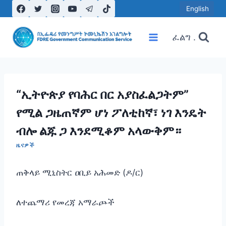
Skip
English
to
content
ፈልግ .
“ኢትዮጵያ የባሕር በር አያስፈልጋትም”
የሚል ጋዜጠኛም ሆነ ፖለቲከኛ፣ ነገ እንዴት
ብሎ ልጁ ጋ እንደሚቆም አላውቅም።
ዜናዎች
ጠቅላይ ሚኒስትር ዐቢይ አሕመድ (ዶ/ር)
ለተጨማሪ የመረጃ አማራጮች