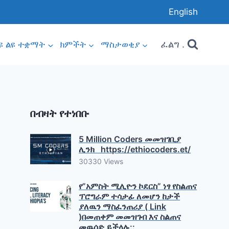
English
ፈልግ .
ዩ ልዩ ተቋማት
ክምችት
ማስታወቂያ
በብዛት የተነበቡ
5 Million Coders መመዝገቢያ
ሊንክ https://ethiocoders.et/
30330 Views
የ”አምስት ሚሊዮን ኮደርስ” ነፃ የስልጠና
ፕሮግራም ተሳታፊ ለመሆን ከታች
ያለዉን ማስፈንጠሪያ ( Link
)በመጠቀም መመዝገብ እና ስልጠና
መዉሰድ ይችላሉ::