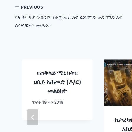
Post
PREVIOUS
የኢትዮጵያ ግብርና፦ ከእጅ ወደ አፍ ልምምድ ወደ ንግድ እና
navigation
ሉዓላዊነት መሠረት
የጠቅላይ ሚኒስትር
ዐቢይ አሕመድ (ዶ/ር)
መልዕክት
ግንቦት 19 ቀን 2018
ከታሪካ
አስ