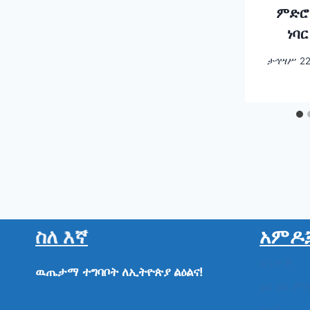
ምድሮ
ነባር
የቱሪ
ታኅሣሥ 22
እውነ
እየሆ
ስለ እኛ
አምዶ
ዜናዎች
ዉጤታማ
ተግባቦት
ለኢትዮጵያ
ልዕልና!
ልዩ ልዩ ም
ሁነት