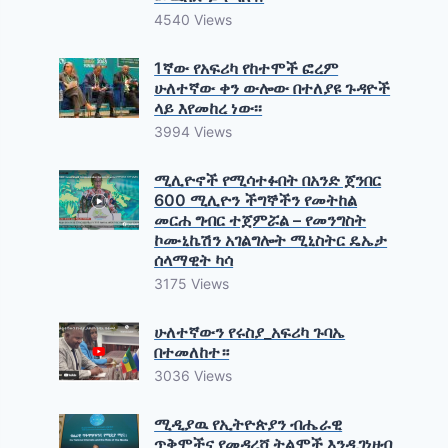
4540 Views
1ኛው የአፍሪካ የከተሞች ፎረም
ሁለተኛው ቀን ውሎው በተለያዩ ጉዳዮች
ላይ እየመከረ ነው፡፡
3994 Views
ሚሊዮኖች የሚሳተፉበት በአንድ ጀንበር
600 ሚሊዮን ችግኞችን የመትከል
መርሐ ግብር ተጀምሯል – የመንግስት
ኮሙኒኬሽን አገልግሎት ሚኒስትር ዴኤታ
ሰላማዊት ካሳ
3175 Views
ሁለተኛውን የሩስያ_አፍሪካ ጉባኤ
በተመለከተ።
3036 Views
ሚዲያዉ የኢትዮጵያን ብሔራዊ
ጥቅሞችና የመዳረሻ ትልሞች እንዲገነዘብ