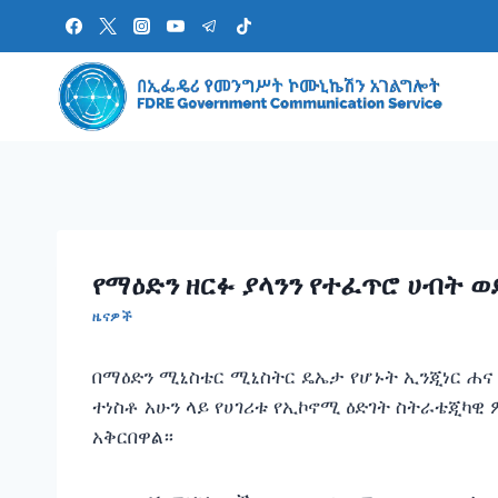
Skip
to
content
የማዕድን ዘርፉ ያላንን የተፈጥሮ ሀብት 
ዜናዎች
በማዕድን ሚኒስቴር ሚኒስትር ዴኤታ የሆኑት ኢንጂነር ሐና 
ተነስቶ አሁን ላይ የሀገሪቱ የኢኮኖሚ ዕድገት ስትራቴጂካዊ
አቅርበዋል።