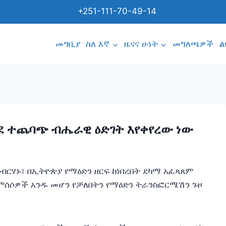
+251-111-70-49-14
መግቢያ
ስለ እኛ
ዜናና ሁነት
መግለጫዎች
ል
ወደ ተጨባጭ ብሔራዊ ዕድገት እየቀየረው ነው
ብርሃኑ፣ በኢትዮጵያ የማዕድን ዘርፍ ከነበረበት ደካማ አፈጻጸም
 ምሰሶዎች አንዱ መሆን የቻለበትን የማዕድን ትራንስፎርሜሽን ጉዞ