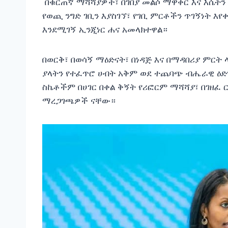
‎ በቁርጠኛ ማሻሻያዎች፣ በገበያ መልሶ ማዋቀር እና እሴ
የወጪ ንግድ ገቢን እያስገኘ፣ የገቢ ምርቶችን ጥገኝነት እየ
እንደሚገኝ ኢንጂነር ሐና አመላክተዋል።
‎‎በወርቅ፣ በወሳኝ ማዕድናት፣ በነዳጅ እና በማዳበሪያ ም
ያላትን የተፈጥሮ ሀብት አቅም ወደ ተጨባጭ ብሔራዊ ዕድገ
ስኬቶችም በሀገር በቀል ቅኝት የሪፎርም ማሻሻያ፣ በገዘፈ
ማረጋገጫዎች ናቸው።