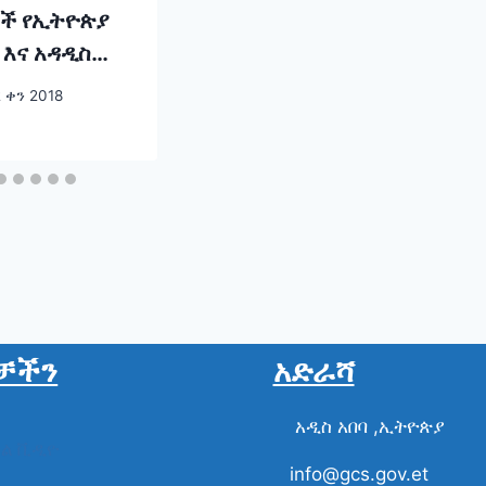
ች የኢትዮጵያ
 እና አዳዲስ
ዝም ስፍራዎች
 ቀን 2018
ተኛ መዳረሻ
ኑ መጥተዋል
ቻችን
አድራሻ
አዲስ አበባ ,ኢትዮጵያ
ስል ቪዲዮ
info@gcs.gov.et