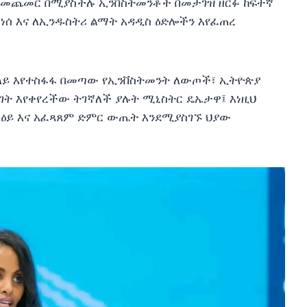
ትን መጨመር በሚያስችሉ ኢንቨስትመንቶች በመታገዝ ዘርፉ ከፍተኛ
ቀነሰ እና ለኢንዱስትሪ ልማት አዳዲስ ዕድሎችን እየፈጠረ
ርት ላይ እየተስፋፋ በመጣው የኢንቨስትመንት ለውጦች፣ ኢትዮጵያ
ት እየቀየረችው ትገኛለች ያሉት ሚኒስትር ዴኤታዋ፤ እነዚህ
 ርዕይ እና አፈጻጸም ድምር ውጤት እንደሚያስገኙ ህያው