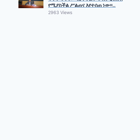
የሚያስችል ሥልጠና እየተሰጠ ነው፡፡..
2963 Views