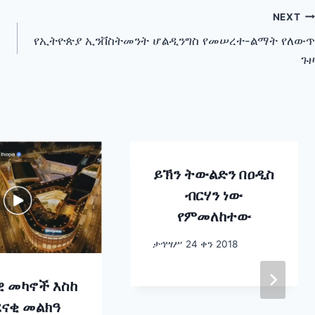
NEXT
የኢትዮጵያ ኢንቨስትመንት ሆልዲንግስ የመሠረተ-ልማት የለውጥ
ጉዞ
ይኽን ትውልድን በዐዲስ
ብርሃን ነው
የምመለከተው
ታኅሣሥ 24 ቀን 2018
ዊ መካኖች እስከ
ደናቂ መልክዓ