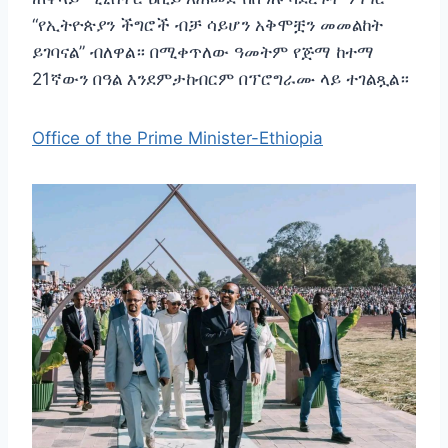
“የኢትዮጵያን ችግሮች ብቻ ሳይሆን አቅሞቿን መመልከት
ይገባናል” ብለዋል። በሚቀጥለው ዓመትም የጅማ ከተማ
21ኛውን በዓል እንደምታከብርም በፕሮግራሙ ላይ ተገልጿል።
Office of the Prime Minister-Ethiopia