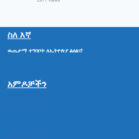
ስለ እኛ
ዉጤታማ
ተግባቦት
ለኢትዮጵያ
ልዕልና!
አምዶቻችን
ዜናዎች
ልዩ ልዩ ምስል ቪዲዮ
ሁነት
መግለጫዎች
የክልል የተቋማት