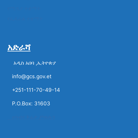
የሚዲያ ተቋማት
የፌዴራል ተቋማት
አድራሻ
አዲስ አበባ ,ኢትዮጵያ
info@gcs.gov.et
+251-111-70-49-14
P.O.Box: 31603
ሀሳብና ቅሬታ ያካፍሉን