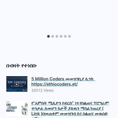
በብዛት የተነበቡ
5 Million Coders መመዝገቢያ ሊንክ
https://ethiocoders.et/
30512 Views
የ”አምስት ሚሊዮን ኮደርስ” ነፃ የስልጠና ፕሮግራም
ተሳታፊ ለመሆን ከታች ያለዉን ማስፈንጠሪያ (
Link )በመጠቀም መመዝገብ እና ስልጠና መዉሰድ