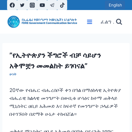
Skip
English
to
content
ፈልግ .
”የኢትዮጵያን ችግሮች ብቻ ሳይሆን
አቅሞቿን መመልከት ይገባናል”
ሁነት
20ኛው የብሔር ብሔረሰቦች ቀን በዓል በማዕከላዊ ኢትዮጵያ
ብሔራዊ ክልላዊ መንግሥት በውቢቱ ሆሳዕና ከተማ ጠቅላይ
ሚኒስትር ዐቢይ አሕመድ እና ከፍተኛ የመንግሥት ኃላፊዎች
በተገኙበት በደማቅ ሁኔታ ተከብሯል።
ጠቅላይ ሚኒስትር ዐቢይ አሕመድ በበዓሉ ባደረጉት ንግግር