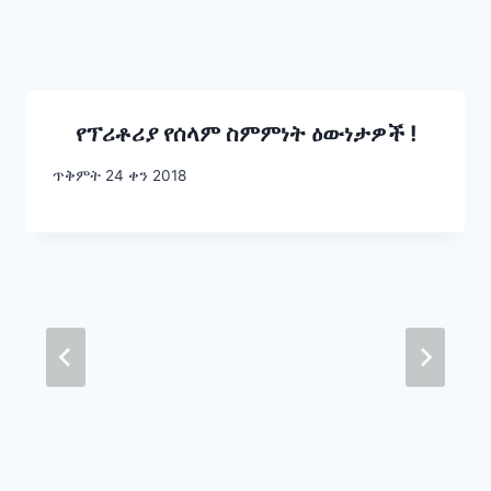
የፕሪቶሪያ የሰላም ስምምነት ዕውነታዎች !
ጥቅምት 24 ቀን 2018