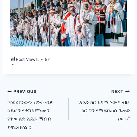
Post Views:
87
Post
PREVIOUS
NEXT
“የወረስነውን ነፃነት ብቻ
“አንድ ክር ደካማ ነው። ብዙ
navigation
ሳይሆን የተሸከምነውን
ክር ግን የማይበጠስ ገመድ
የትውልድ አደራ ማሰብ
ነው።“
ይኖረብናል ::”