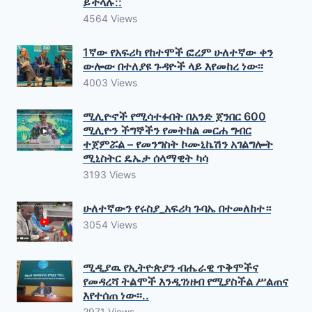
ይችላሉ::
4564 Views
1ኛው የአፍሪካ የከተሞች ፎረም ሁለተኛው ቀን
ውሎው በተለያዩ ጉዳዮች ላይ እየመከረ ነው፡፡
4003 Views
ሚሊዮኖች የሚሳተፉበት በአንድ ጀንበር 600
ሚሊዮን ችግኞችን የመትከል መርሐ ግብር
ተጀምሯል – የመንግስት ኮሙኒኬሽን አገልግሎት
ሚኒስትር ዴኤታ ሰላማዊት ካሳ
3193 Views
ሁለተኛውን የሩስያ_አፍሪካ ጉባኤ በተመለከተ።
3054 Views
ሚዲያዉ የኢትዮጵያን ብሔራዊ ጥቅሞችና
የመዳረሻ ትልሞች እንዲገነዘብ የሚያስችል ሥልጠና
እየተሰጠ ነው፡፡..
2971 Views