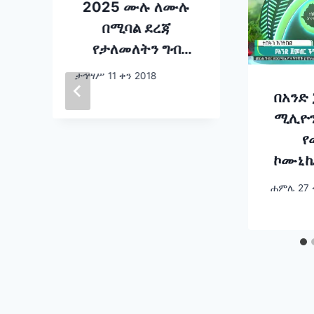
2025 ሙሉ ለሙሉ
በሚባል ደረጃ
የታለመለትን ግብ
አሳክቶ ተጠናቋል
ታኅሣሥ 11 ቀን 2018
በአንድ
ሚሊዮን
የ
ኮሙኒኬ
ሚኒስት
ሐምሌ 27 
መለ