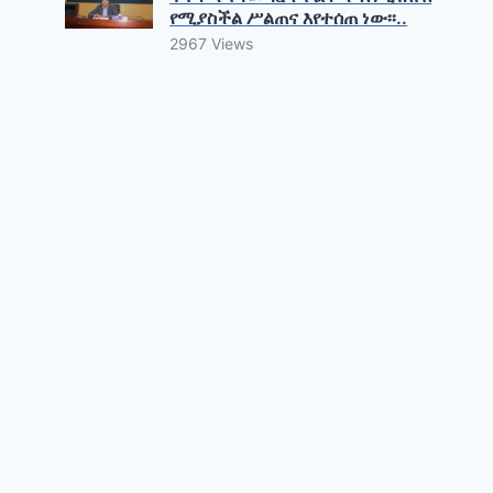
የሚያስችል ሥልጠና እየተሰጠ ነው፡፡..
2967 Views