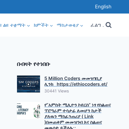
English
ፈልግ .
ዩ ልዩ ተቋማት
ክምችት
ማስታወቂያ
በብዛት የተነበቡ
5 Million Coders መመዝገቢያ
ሊንክ https://ethiocoders.et/
30441 Views
የ”አምስት ሚሊዮን ኮደርስ” ነፃ የስልጠና
ፕሮግራም ተሳታፊ ለመሆን ከታች
ያለዉን ማስፈንጠሪያ ( Link
)በመጠቀም መመዝገብ እና ስልጠና
መዉሰድ ይችላሉ::