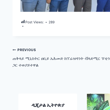
Post Views:
289
Post
PREVIOUS
ጠቅላይ ሚኒስትር ዐቢይ አሕመድ ከፕሬዝዳንት ቭላድሚር ፑቲን
navigation
ጋር ተወያይተዋል
ዲጂታል ኢትዮጵያ