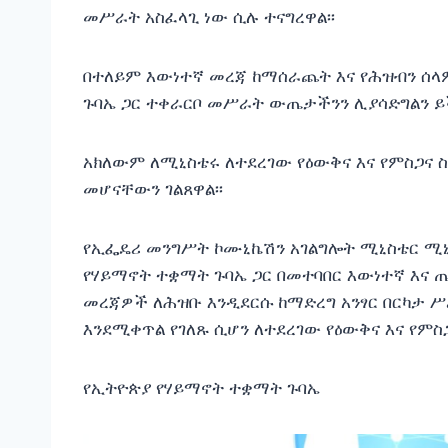
መሥራት አስፈላጊ ነው ሲሉ ተናግረዋል፡፡
በተለይም እውነተኛ መረጃ ከማሰራጨት እና የሕዝብን ሰላም
ጉባኤ ጋር ተቀራርቦ መሥራት ውጤታችንን ሊያሳድግልን ይ
አክለውም ለሚኒስቴሩ ለተደረገው የዕውቅና እና የምስጋና
መሆናቸውን ገልጸዋል፡፡
የኢፌዴሪ መንግሥት ኮሙኒኬሽን አገልግሎት ሚኒስቴር ሚኒስ
የሃይማኖት ተቋማት ጉባኤ ጋር በመተባበር እውነተኛ እና 
መረጃዎች ለሕዝቡ እንዲደርሱ ከማድረግ አንፃር በርካታ
እንደሚቀጥል የገለጹ ሲሆን ለተደረገው የዕውቅና እና የምስ
የኢትዮጵያ የሃይማኖት ተቋማት ጉባኤ