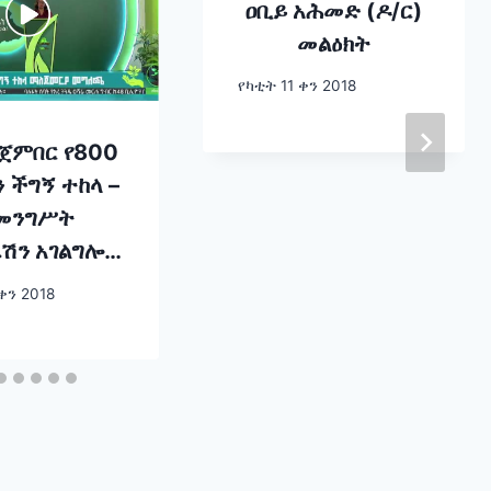
ዐቢይ አሕመድ (ዶ/ር)
መልዕክት
የካቲት 11 ቀን 2018
 ጀምበር የ800
 ችግኝ ተከላ –
መንግሥት
ሽን አገልግሎት
ር እናትዓለም
ቀን 2018
ሰ መልዕክት