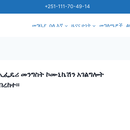
+251-111-70-49-14
መግቢያ
ስለ እኛ
ዜናና ሁነት
መግለጫዎች
ል
ኢፌዴሪ መንግስት ኮሙኒኬሽን አገልግሎት
የዕውቅና እና የምስጋና ስጦታ አበረከተ፡፡