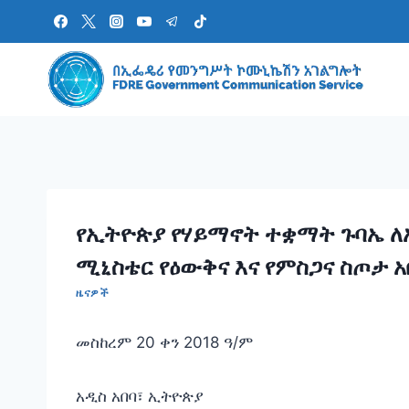
Skip
to
content
የኢትዮጵያ የሃይማኖት ተቋማት ጉባኤ ለ
ሚኒስቴር 
ዜናዎች
መስከረም 20 ቀን 2018 ዓ/ም
አዲስ አበባ፣ ኢትዮጵያ