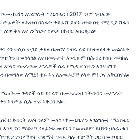
ኮሙኒኬሽን አገልግሎት ሚኒስቴር በ2017 ዓ/ም ጉባኤው
 ሥራዎች ለሕዝብ በስፋት ተደራሽ ይሆኑ ዘንድ በቂ የሚዲያ ሽፋን
 የዕውቅና እና የምስጋና ስጦታ በክብር አበርክቷል፡፡
ጉኃን ቀሲስ ታጋይ ታደለ በመርሃ ግብሩ ላይ ባስተላለፉት መልዕክት
 ግጭትን በመከላከል እና በመፍታት እንዲሁም በሕብረተሰቡ መካከል
ል አንፃር የሠራቸው ሥራዎች ሰፊ የሚዲያ ሽፋን እንዲያገኙ
ን በመግለጽ ለሚኒስቴሩ እና ለአመራሮቹ የላቀ ምስጋና አቅርበዋል፡፡
ን በሚጠቅሙ ጉዳዩች ላይ ይበልጥ በመቀራረብ በትብብር መሥራት
ን እንሥራ ሲሉ ጥሪ አቅርበዋል፡፡
ስትር ክብርት እናትዓለም መለስ የኮሙኒኬሽን አገልግሎት ሚኒስቴር
ጃ እንዲኖር ማድረግ ኃላፊነቱ መሆኑን በመጠቆም ይህንን ኃላፊነቱን
ትዮጵያ የሃይማኖት ተቋማት ጉባኤ ካሉ ተቋማት ጋር በመተባበር