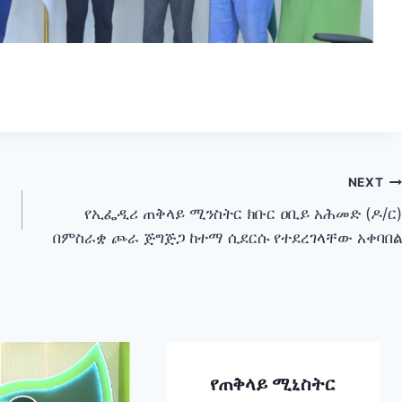
NEXT
የኢፌዲሪ ጠቅላይ ሚንስትር ክቡር ዐቢይ አሕመድ (ዶ/ር)
በምስራቋ ጮራ ጅግጅጋ ከተማ ሲደርሱ የተደረገላቸው አቀባበል
የጠቅላይ ሚኒስትር