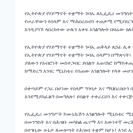
የኢትዮጵያ የሃይማኖት ተቋማት ጉባኤ ለኢፌዴሪ መንግስት 
የሠራቸውን የሰላም እና ማሕበረሰብን ተጠቃሚ የሚያደርጉ
እንዲያገኙ ላበረከተው ሁሉን አቀፍ አገልግሎት በዛሬው ዕለት
የኢትዮጵያ የሃይማኖት ተቋማት ጉባኤ ጠቅላይ ጸኃፊ ሊቀ ት
የኢትዮጵያ የሃይማኖት ተቋማት ጉባኤ ሰላምን በማጽናት፣
ያለውን የአብሮነት መስተጋብር ይበልጥ አጠናክሮ ከማስቀጠ
ከማድረግ አንፃር ሚኒስቴሩ የሰጠው አገልግሎት የላቀ መሆኑ
በቀጣይም የጋራ በሆነው የሰላም ግንባታ እና ማህበረሰቡ
እንደሚያስፈልግ በመግለጽ፤ ይበልጥ ተቀራርበን እና ተቀናጅተ
የኢፌዴሪ መንግሥት ኮሙኒኬሽን አገልግሎት ሚኒስቴር ሚኒ
በመንግስት እና በሕዝቡ መካከል ጤናማ እና እውነተኛ መረ
በተገቢው ሁኔታ ለመወጣት የሕዝብ ተቋም ከሆኑ፤ እንደ ኢ