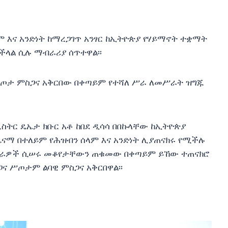
 እና አንድነት ከማረጋገጥ አንፃር ከኢትዮጵያ የሃይማኖት ተቋማት
ችላል ሲሉ ማብራሪያ ሰጥተዋል፡፡
 ስጦታ ምስጋና አቅርበው በቀጣይም የተሻለ ሥራ ለመሥራት ዝግጁ
ትር ዴኤታ ክቡር አቶ ከበደ ዲሳሳ በበኩላቸው ከኢትዮጵያ
ጤናማ በተለይም የሕዝብን ሰላም እና አንድነት ሊያጠናክሩ የሚችሉ
 ሥራዎች ሲሠሩ መቆየታቸውን ጠቁመው በቀጣይም ይኸው ተጠናክሮ
ጋና ሥጦታም ልባዊ ምስጋና አቅርበዋል፡፡