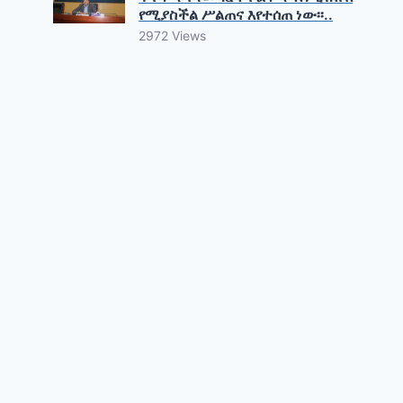
የሚያስችል ሥልጠና እየተሰጠ ነው፡፡..
2972 Views