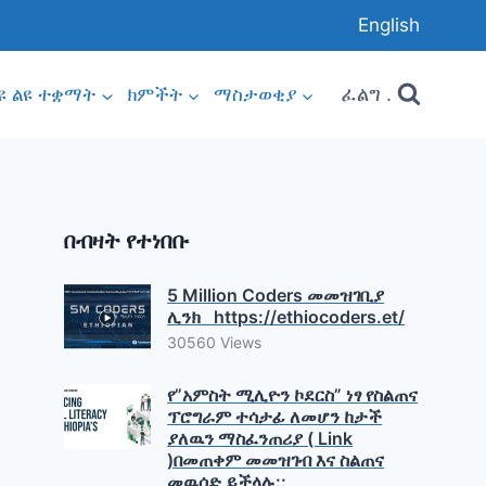
English
ፈልግ .
ዩ ልዩ ተቋማት
ክምችት
ማስታወቂያ
በብዛት የተነበቡ
5 Million Coders መመዝገቢያ
ሊንክ https://ethiocoders.et/
30560 Views
የ”አምስት ሚሊዮን ኮደርስ” ነፃ የስልጠና
ፕሮግራም ተሳታፊ ለመሆን ከታች
ያለዉን ማስፈንጠሪያ ( Link
)በመጠቀም መመዝገብ እና ስልጠና
መዉሰድ ይችላሉ::