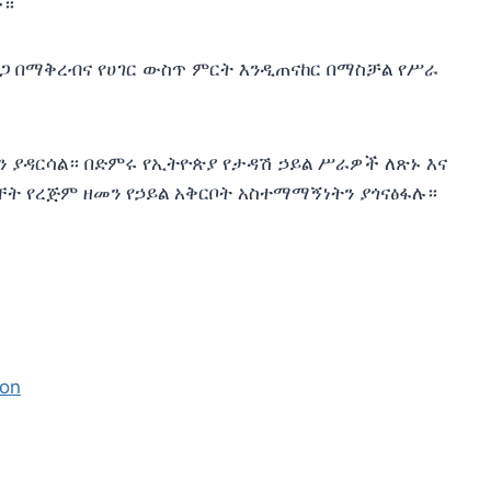
ች።
ጋ በማቅረብና የሀገር ውስጥ ምርት እንዲጠናከር በማስቻል የሥራ
ን ያዳርሳል። በድምሩ የኢትዮጵያ የታዳሽ ኃይል ሥራዎች ለጽኑ እና
ት የረጅም ዘመን የኃይል አቅርቦት አስተማማኝነትን ያጎናፅፋሉ።
ion