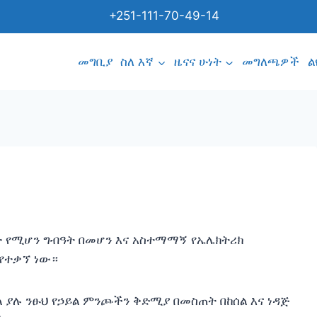
+251-111-70-49-14
መግቢያ
ስለ እኛ
ዜናና ሁነት
መግለጫዎች
ል
ት የሚሆን ግብዓት በመሆን እና አስተማማኝ የኤሌክትሪክ
 የተቃኘ ነው።
ማል ያሉ ንፁህ የኃይል ምንጮችን ቅድሚያ በመስጠት በከሰል እና ነዳጅ