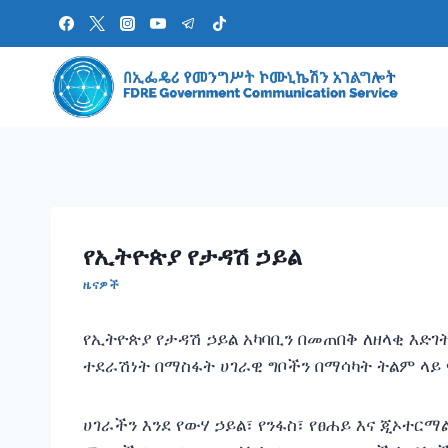
Skip
to
content
የኢትዮጵያ የታዳሽ ኃይል
ዜናዎች
የኢትዮጵያ የታዳሽ ኃይል አካባቢን በመጠበቅ ለዘላቂ እድገ
ተደራሽነት በማስፋት ሀገራዊ ግቦችን በማሳካት ትልም ላይ
ሀገራችን እንደ የውሃ ኃይል፣ የንፋስ፣ የፀሐይ እና ጂኦተር