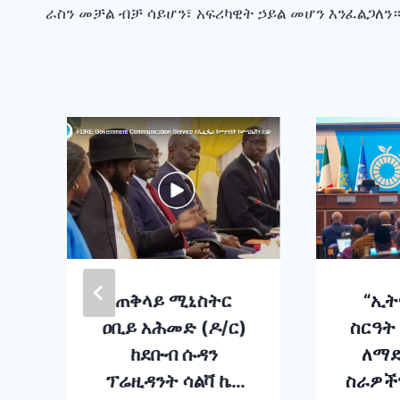
ራስን መቻል ብቻ ሳይሆን፣ አፍሪካዊት ኃይል መሆን እንፈልጋለን
navigation
ጠቅላይ ሚኒስትር
“ኢት
ዐቢይ አሕመድ (ዶ/ር)
ስርዓት
ከደቡብ ሱዳን
ለማድ
ፕሬዚዳንት ሳልቫ ኬር
ስራዎች