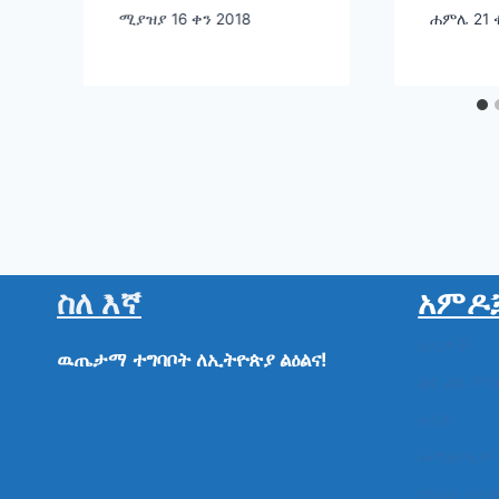
ማያርዲት ጋር ያደረጉት
– ጠ
ሚያዝያ 16 ቀን 2018
ሐምሌ 21 
ውይይት
ዐቢ
ስለ እኛ
አምዶ
ዜናዎች
ዉጤታማ
ተግባቦት
ለኢትዮጵያ
ልዕልና!
ልዩ ልዩ ም
ሁነት
መግለጫዎ
የክልል የተ