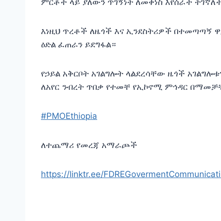
ምርቶች ላይ ያለውን ጥገኝነት ለመቀነስ እየሰራች ትገኛለ
እነዚህ ጥረቶች ለዜጎች እና ኢንደስትሪዎች በተመጣጣኝ ዋ
ዕድል ፈጠራን ይደግፋል።
የኃይል አቅርቦት አገልግሎት ላልደረሳቸው ዜጎች አገልግሎቱ
ለአየር ንብረት ጥበቃ የተመቸ የኢኮኖሚ ምኅዳር በማመቻቸ
#PMOEthiopia
ለተጨማሪ የመረጃ አማራጮች
https://linktr.ee/FDREGovermentCommunicat