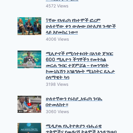
4572 Views
1ኛው የአፍሪካ የከተሞች ፎረም
ሁለተኛው ቀን ውሎው በተለያዩ ጉዳዮች
ላይ እየመከረ ነው፡፡
4006 Views
ሚሊዮኖች የሚሳተፉበት በአንድ ጀንበር
600 ሚሊዮን ችግኞችን የመትከል
መርሐ ግብር ተጀምሯል – የመንግስት
ኮሙኒኬሽን አገልግሎት ሚኒስትር ዴኤታ
ሰላማዊት ካሳ
3198 Views
ሁለተኛውን የሩስያ_አፍሪካ ጉባኤ
በተመለከተ።
3060 Views
ሚዲያዉ የኢትዮጵያን ብሔራዊ
ጥቅሞችና የመዳረሻ ትልሞች እንዲገነዘብ