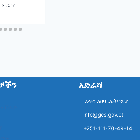
ቅላይ ሚኒስትር
ቀን 2017
ይ አሕመድ
ቻችን
አድራሻ
አዲስ አበባ ,ኢትዮጵያ
ስል ቪዲዮ
info@gcs.gov.et
ች
+251-111-70-49-14
ቋማት