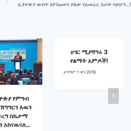
።
ኢትዮጵያ ውስጥ እየገጠመን ያለው የአመራር እጦት ሳይሆን…!
ሀገር ሚያሻግሩ 3
የልማት አምዶች!
ታኅሣሥ 1 ቀን 2018
ዮጵያ የምግብ
 ሽግግርን እዉን
ረግ ስኬታማ
ን አከናዉናለች”