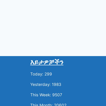
እይታዎቻችን
Today: 299
Yesterday: 1983
This Week: 9507
This Month: 20602