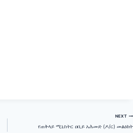
NEXT
የጠቅላይ ሚኒስትር ዐቢይ አሕመድ (ዶ/ር) መልዕክት