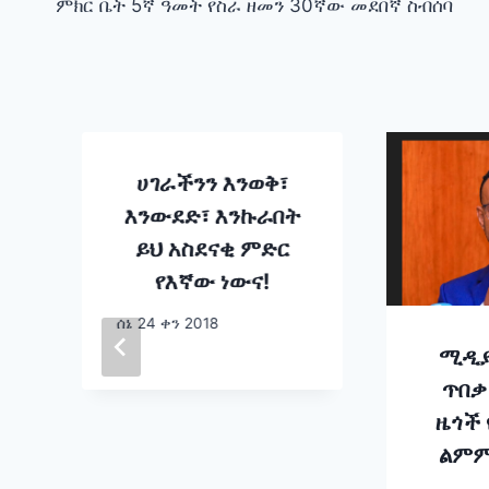
ምክር ቤት 5ኛ ዓመት የስራ ዘመን 30ኛው መደበኛ ስብሰባ
ሀገራችንን እንወቅ፣
እንውደድ፣ እንኩራበት
ይህ አስደናቂ ምድር
የእኛው ነውና!
ሰኔ 24 ቀን 2018
ሚዲያ
ጥበቃ
ዜጎች 
ልምም
መሆኑ