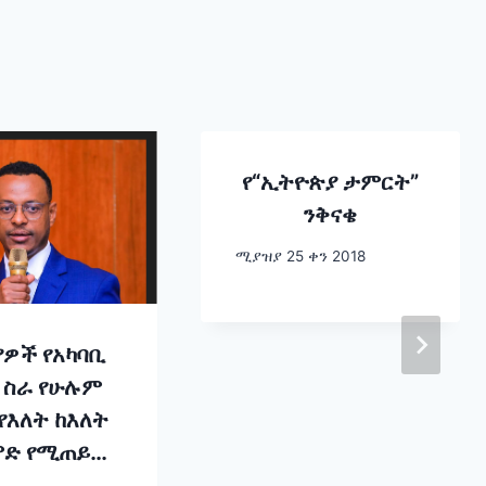
የ“ኢትዮጵያ ታምርት”
ንቅናቄ
ሚያዝያ 25 ቀን 2018
ዎች የአካባቢ
 ስራ የሁሉም
የእለት ከእለት
ድ የሚጠይቅ
ን በመረዳት