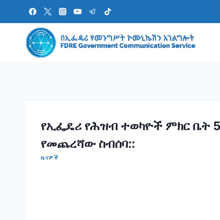
Skip
to
content
የኢፌዴሪ የሕዝብ ተወካዮች ምክር ቤት 5
የመጨረሻው ስብሰባ::
ዜናዎች