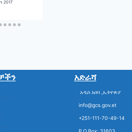
ን 2017
ት ያላቸው እና
ጥ የሚያመጡ
ዛቤ ማስጨበጫ
ችን መስራት
ጠበቃል።
ቻችን
አድራሻ
አዲስ አበባ ,ኢትዮጵያ
ስል ቪዲዮ
info@gcs.gov.et
ች
+251-111-70-49-14
ቋማት
P.O.Box: 31603