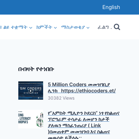
English
ፈልግ .
ዩ ልዩ ተቋማት
ክምችት
ማስታወቂያ
በብዛት የተነበቡ
5 Million Coders መመዝገቢያ
ሊንክ https://ethiocoders.et/
30382 Views
የ”አምስት ሚሊዮን ኮደርስ” ነፃ የስልጠና
ፕሮግራም ተሳታፊ ለመሆን ከታች
ያለዉን ማስፈንጠሪያ ( Link
)በመጠቀም መመዝገብ እና ስልጠና
መዉሰድ ይችላሉ::