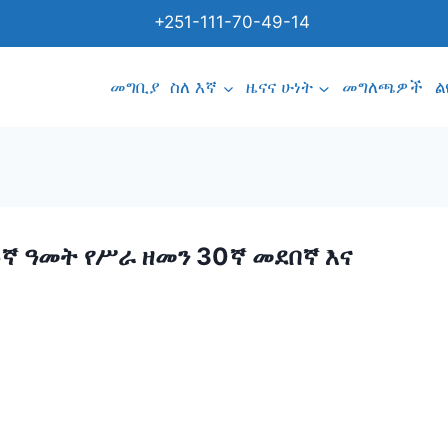
+251-111-70-49-14
መግቢያ
ስለ እኛ
ዜናና ሁነት
መግለጫዎች
ል
ኛ ዓመት የሥራ ዘመን 30ኛ መደበኛ እና