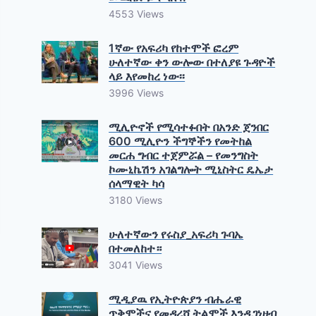
4553 Views
1ኛው የአፍሪካ የከተሞች ፎረም
ሁለተኛው ቀን ውሎው በተለያዩ ጉዳዮች
ላይ እየመከረ ነው፡፡
3996 Views
ሚሊዮኖች የሚሳተፉበት በአንድ ጀንበር
600 ሚሊዮን ችግኞችን የመትከል
መርሐ ግብር ተጀምሯል – የመንግስት
ኮሙኒኬሽን አገልግሎት ሚኒስትር ዴኤታ
ሰላማዊት ካሳ
3180 Views
ሁለተኛውን የሩስያ_አፍሪካ ጉባኤ
በተመለከተ።
3041 Views
ሚዲያዉ የኢትዮጵያን ብሔራዊ
ጥቅሞችና የመዳረሻ ትልሞች እንዲገነዘብ