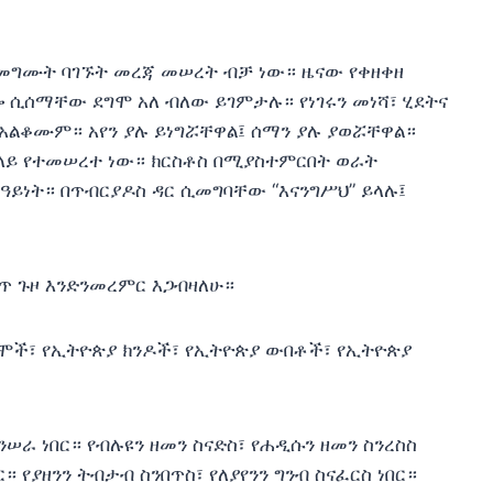
ገመግሙት ባገኙት መረጃ መሠረት ብቻ ነው። ዜናው የቀዘቀዘ
ሲሰማቸው ደግሞ አለ ብለው ይገምታሉ። የነገሩን መነሻ፣ ሂደትና
አልቆሙም። አየን ያሉ ይነግሯቸዋል፤ ሰማን ያሉ ያወሯቸዋል።
ላይ የተመሠረተ ነው። ክርስቶስ በሚያስተምርበት ወራት
 ዓይነት። በጥብርያዶስ ዳር ሲመግባቸው “እናንግሥህ” ይላሉ፤
ለጥ ጉዞ እንድንመረምር እጋብዛለሁ።
ሞች፣ የኢትዮጵያ ክንዶች፣ የኢትዮጵያ ውበቶች፣ የኢትዮጵያ
ራ ነበር። የብሉዩን ዘመን ስናድስ፣ የሐዲሱን ዘመን ስንረስስ
ር። የያዘንን ትብታብ ስንበጥስ፣ የለያየንን ግንብ ስናፈርስ ነበር።