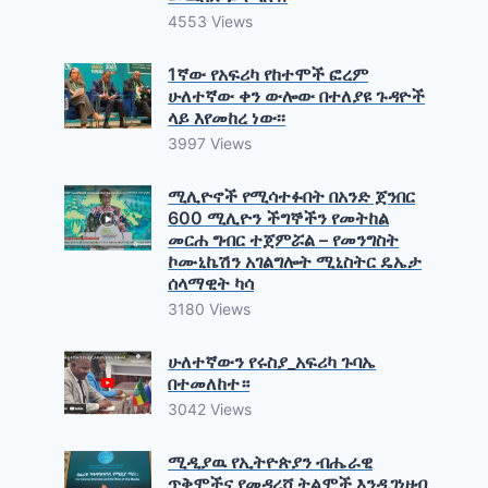
4553 Views
1ኛው የአፍሪካ የከተሞች ፎረም
ሁለተኛው ቀን ውሎው በተለያዩ ጉዳዮች
ላይ እየመከረ ነው፡፡
3997 Views
ሚሊዮኖች የሚሳተፉበት በአንድ ጀንበር
600 ሚሊዮን ችግኞችን የመትከል
መርሐ ግብር ተጀምሯል – የመንግስት
ኮሙኒኬሽን አገልግሎት ሚኒስትር ዴኤታ
ሰላማዊት ካሳ
3180 Views
ሁለተኛውን የሩስያ_አፍሪካ ጉባኤ
በተመለከተ።
3042 Views
ሚዲያዉ የኢትዮጵያን ብሔራዊ
ጥቅሞችና የመዳረሻ ትልሞች እንዲገነዘብ