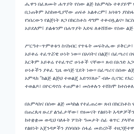
ሔዋን በፈጸሙት ሐጥያት የሰው ልጅ ከአምላኩ ተቀያይሞ የፍ
ቢነጠቅም እስከወዲያኛው ጠፍቶ አልቀረም፤ አባቱን ያስከ
የነበረውን የልጅነት ጸጋ በክርስቶስ ዳግም ተቀብሏልና፡፡ ክ
አይደለም፤ ይልቁንም በሐጥያት እድፍ ለቆሸሸው የሰው ልጅ 
ሥርዓተ-ጥምቀቱን ስናከብር የጥፋት መፍትሔው ይቅርታ፣ የጸ
አይቀሬ ተፈጥሯዊ ሁነት ነው፡፡ በአባትና በልጅ፣ በፈጣሪና በ
እርቅም አይቀሬ የተፈጥሮ ሁነቶች ናቸው፡፡ ጸብ በአንድ አጋ
ሁነቶችን ያቀፈ ጊዜ ወሳጅ ሂደት ነው፡፡ በፈጣሪና በሰው ል
አምላክ “ከልጅ ልጅህ ተወልጄ አድንሃለሁ” ብሎ ሲናገር የእ
ተወልዶ፣ በዮርዳኖስ ተጠምቆ፣ መስቀሉን ተሸክሞ ከተሰቀለ 
በአምላክና በሰው ልጅ መካከል የተፈጠረው ጸብ በክርስቶስ 
በጠረጴዛ ዙሪያ ልንፈታቸው፣ የዘመናት የልዩነት እዳዎቻችን
ከተቋቋመ ወዲህ ባለፉት ሦስት ዓመታት ሰፊ ቁጥር ያላቸው 
የልዩነት አጀንዳዎችን ያሰባሰቡ ሰፋፊ መድረኮች ተዘጋጅተ