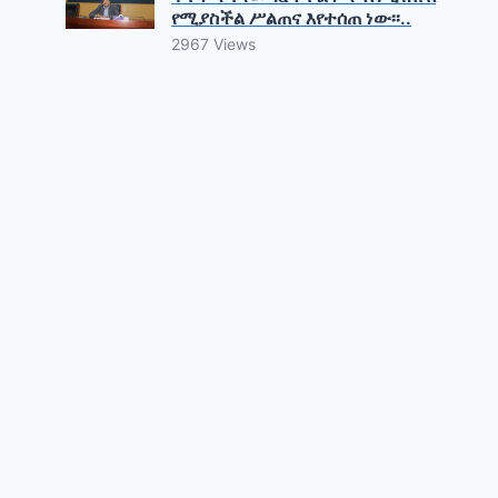
የሚያስችል ሥልጠና እየተሰጠ ነው፡፡..
2967 Views