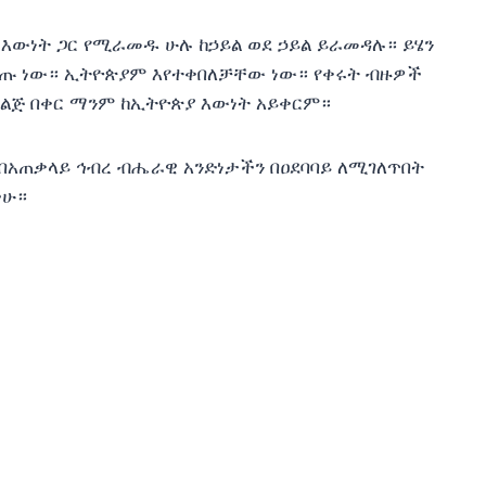
 እውነት ጋር የሚራመዱ ሁሉ ከኃይል ወደ ኃይል ይራመዳሉ። ይሄን
ጡ ነው። ኢትዮጵያም እየተቀበለቻቸው ነው። የቀሩት ብዙዎች
 ልጅ በቀር ማንም ከኢትዮጵያ እውነት አይቀርም።
 በአጠቃላይ ኅብረ ብሔራዊ አንድነታችን በዐደባባይ ለሚገለጥበት
ችሁ።