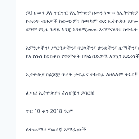
ይህ ዘመን ያለ ጥርጥር የኢትዮጵያ ዘመን ነው። ከኢትዮጵያ
የተረዱ ብዙዎች ከውጭም፣ ከጫካም ወደ ኢትዮጵያ እየመ
ደግሞ የጊዜ ጉዳይ እንጂ እንደሚመጡ እናምናለን። ከጥፋት
እምነታችን፣ ሥርዓታችን፣ ባህላችን፣ ቋንቋችን፣ ዜማችን፣
የኢየሱስ ክርስቶስ የጥምቀት በዓል በድጋሚ እንኳን አደረሳ
ኢትዮጵያ በልጆቿ ጥረት ታፍራና ተከብራ ለዘላለም ትኑር!!
ፈጣሪ ኢትዮጵያና ሕዝቦቿን ይባርክ!
ጥር 10 ቀን 2018 ዓ.ም
ለተጨማሪ የመረጃ አማራጮች