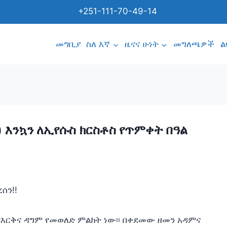
+251-111-70-49-14
መግቢያ
ስለ እኛ
ዜናና ሁነት
መግለጫዎች
ል
 እንኳን ለኢየሱስ ክርስቶስ የጥምቀት በዓል
ሰን!!
የእርቅና ዳግም የመወለድ ምልክት ነው፡፡ በቀደመው ዘመን አዳምና