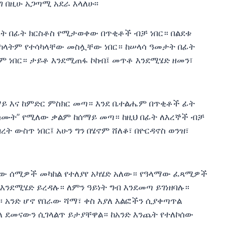
 በዚሁ አጋጣሚ አደራ እላለሁ፡፡
ት በፊት ክርስቶስ የሚታወቀው በጥቂቶች ብቻ ነበር። በልደቱ
አካላትም የተሳካላቸው መስሏቸው ነበር። ከሠላሳ ዓመታት በፊት
 ነበር። ታይቶ እንደሚጠፋ ኮከብ፤ መጥቶ እንደሚሄድ ዘመን፣
ማይ እና ከምድር ምስክር መጣ። እንደ ቤተልሔም በጥቂቶች ፊት
ን ስሙት” የሚለው ቃልም ከሰማይ መጣ። ከዚህ በፊት ለእረኞች ብቻ
በረት ውስጥ ነበር፤ አሁን ግን በሄኖም ሸለቆ፣ በዮርዳኖስ ወንዝ፣
ናው ሰሚዎች መካከል የተለያየ አካሄድ አለው። የዓላማው ፈጻሚዎች
 እንደሚሄድ ይረዳሉ። ለምን ዓይነት ግብ እንደመጣ ይገነዘባሉ።
 አንድ ሆኖ የበራው ሻማ፣ ቀስ እያለ እልፎችን ሲያቀጣጥል
ለ ደመናውን ሲገላልጥ ይታያቸዋል። ከአንድ እንጨት የተለኮሰው