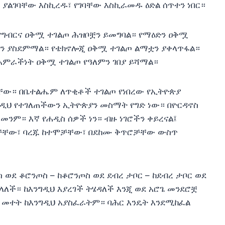
 ያልገባቸው እስኪረዱ፣ የገባቸው እስኪራመዱ ዕድል ሰጥተን ነበር።
የግብርና ዐቅሟ ተገልጦ ሕዝቦቿን ይመግባል። የማዕድን ዐቅሟ
ምን ያስደምማል። የቴክኖሎጂ ዐቅሟ ተገልጦ ልማቷን ያቀላጥፋል።
አምራችነት ዐቅሟ ተገልጦ የዓለምን ገበያ ይሻማል።
ቸው። በቤተልሔም ለጥቂቶች ተገልጦ የነበረው የኢትዮጵያ
ንግዲህ የተገለጠችውን ኢትዮጵያን መስማት የግድ ነው። በዮርዳኖስ
ርመንም። እኛ የሐዲስ ሰዎች ነን። ብዙ ነገሮችን ቀይረናል፤
ናዎቻቸው፣ ባረጁ ከተሞቻቸው፣ በደከሙ ቅጥሮቻቸው ውስጥ
ወደ ቆሮንጦስ – ከቆሮንጦስ ወደ ደብረ ታቦር – ከደብረ ታቦር ወደ
ላለች። ከእንግዲህ እያረገች ትሄዳለች እንጂ ወደ አሮጌ መንደሮቿ
መተት ከእንግዲህ አያስፈራትም። ባሕር እንዴት እንደሚከፈል