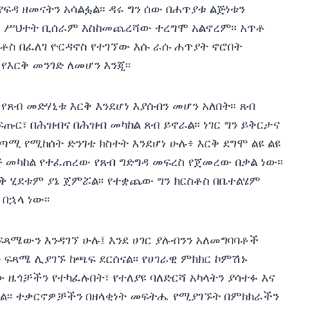
ዳ ዘመናትን አሳልፏል፡፡ ዳሩ ግን ሰው በሐጥያቱ ልጅነቱን
ፋ ሥህተት ቢሰራም እስከመጨረሻው ተረግሞ አልኖረም፡፡ አጥቶ
ርስቶስ በፈለገ ዮርዳኖስ የተገኘው እሱ ራሱ ሐጥያት ኖሮበት
የእርቅ መንገድ ለመሆን እንጂ፡፡
ብ መድሃኒቱ እርቅ እንደሆነ እያሰብን መሆን አለበት፡፡ ጸብ
ፍጡር፣ በሕዝብና በሕዝብ መካከል ጸብ ይኖራል፡፡ ነገር ግን ይቅርታና
ጣሚ የሚከሰት ድንገቴ ክስተት እንደሆነ ሁሉ፥ እርቅ ደግሞ ልዩ ልዩ
ጅ መካከል የተፈጠረው የጸብ ግድግዳ መፍረስ የጀመረው በቃል ነው፡፡
ርቅ ሂደቱም ያኔ ጀምሯል፡፡ የተቋጨው ግን ክርስቶስ በቤተልሄም
በኋላ ነው፡፡
ፍጻሜውን እንዳገኘ ሁሉ፤ እንደ ሀገር ያሉብንን አለመግባባቶች
 ፍጻሜ ሊያገኙ ከጫፍ ደርሰናል፡፡ የሀገራዊ ምክክር ኮምሽኑ
ዜጎቻችን የተካፈሉበት፣ የተለያዩ ባለድርሻ አካላትን ያሳተፉ እና
ዋል፡፡ ተቃርኖዎቻችን በዘላቂነት መፍትሔ የሚያገኙት በምክክራችን