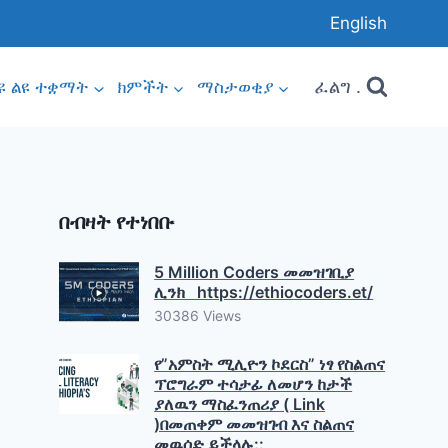
English
ፈልግ .
ዩ ልዩ ተቋማት
ክምችት
ማስታወቂያ
በብዛት የተነበቡ
5 Million Coders መመዝገቢያ
ሊንክ https://ethiocoders.et/
30386 Views
የ”አምስት ሚሊዮን ኮደርስ” ነፃ የስልጠና
ፕሮግራም ተሳታፊ ለመሆን ከታች
ያለዉን ማስፈንጠሪያ ( Link
)በመጠቀም መመዝገብ እና ስልጠና
መዉሰድ ይችላሉ::