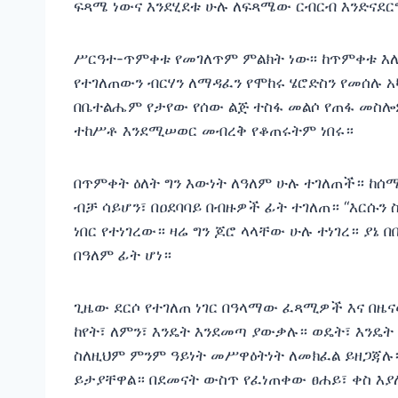
ፍጻሜ ነውና እንደሂደቱ ሁሉ ለፍጻሜው ርብርብ እንድናደርግ
ሥርዓተ-ጥምቀቱ የመገለጥም ምልክት ነው፡፡ ከጥምቀቱ እለ
የተገለጠውን ብርሃን ለማዳፈን የሞከሩ ሄሮድስን የመሰሉ 
በቤተልሔም የታየው የሰው ልጅ ተስፋ መልሶ የጠፋ መስሎም
ተከሥቶ እንደሚሠወር መብረቅ የቆጠሩትም ነበሩ።
በጥምቀት ዕለት ግን እውነት ለዓለም ሁሉ ተገለጠች። ከሰ
ብቻ ሳይሆን፣ በዐደባባይ በብዙዎች ፊት ተገለጠ። “እርሱ
ነበር የተነገረው። ዛሬ ግን ጆሮ ላላቸው ሁሉ ተነገረ። ያኔ በ
በዓለም ፊት ሆነ።
ጊዜው ደርሶ የተገለጠ ነገር በዓላማው ፈጻሚዎች እና በዜ
ከየት፣ ለምን፣ እንዴት እንደመጣ ያውቃሉ። ወዴት፣ እንዴት
ስለዚህም ምንም ዓይነት መሥዋዕትነት ለመክፈል ይዘጋጃሉ።
ይታያቸዋል። በደመናት ውስጥ የፈነጠቀው ፀሐይ፣ ቀስ እያ