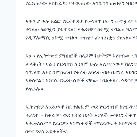
የፈነጠቀው እስኪፈካ፣ የተወጠነው እስኪሳካ ጠብቀን ነበር።
አሁን ያ ሁሉ አልፎ የኢትዮጵያ የመገለጥ ዘመን መጥቷል። 
ተገልጦ ዕድገቷን ያፋጥናል። የቱሪዝም ዐቅሟ ተገልጦ ዓለ
የዲፕሎማሲ ዐቅሟ ተገልጦ ተጽዕኖ ፈጣሪነቷን ያጸናል። የ
አሁን የኢትዮጵያ ምስክሮች ከላይም ከታችም እየተሰሙ ና
ታላቅነት፣ ዛሬ በዮርዳኖስ ለዓለም ሁሉ እየታየ ነው። ከእ
ስንገለጥ እያዩ በምኩራብ የቀሩት አካላት ብዙ ቢናገሩ አይገ
አድሰናል። እነርሱ የኦሪት ሰዎች ናቸው። ባልታደሱ ጎዳ
ይኖራሉ።
ኢትዮጵያ እንደሆነች ከቤተልሔም ወደ ዮርዳኖስ፤ ከዮርዳኖስ 
ቀራንዮ – ከቀራንዮ ወደ ደብረ ዘይት እያለች መጓዟን ትቀጥ
አትመለስም። የፈርዖን አስማተኞች የሚፈጥሩት አስማትና 
በዮርዳኖስ አይታለችና።