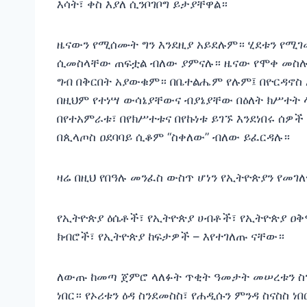
እሳት፣ ቀስ እያለ ሲንቦገቦግ ይታያቸዋል።
ዜናውን የሚሰሙት ግን እንደዚያ አይደሉም። ሂደቱን የሚ
ሲመስላቸው ጠፍቷል ብለው ያምናሉ። ዜናው የሞቀ መስሎ 
ግብ በቅርበት አያውቁም። በቤተልሔም የሉም፤ በዮርዳኖስ 
በዚህም የተነሣ ውሳኔያቸውና ብያኔያቸው በዕለት ክሥተት 
በየተአምራቱ፣ በየክሥተቱና በየኩነቱ ይገኙ እንደነበሩ ሰዎች
በጲላጦስ ዐደባባይ ሲቆም “ስቀለው” ብለው ይፈርዳሉ።
ዛሬ በዚህ የበዓሉ መንፈስ ውስጥ ሆነን የኢትዮጵያን የመገ
የኢትዮጵያ ዕሴቶች፣ የኢትዮጵያ ሀብቶች፣ የኢትዮጵያ ዐቅ
ክብሮች፣ የኢትዮጵያ ከፍታዎች – እየተገለጡ ናቸው።
ለውጡ ከመጣ ጀምሮ ላለፉት ጥቂት ዓመታት መሠረቱን ስንሠ
ነበር። የኦሪቱን ዕዳ ስንደመስስ፣ የሐዲሱን ምንዳ ስናስስ ነበ