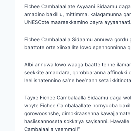
Fichee Cambalaallate Ayyaani Sidaamu dagar
amadino baxilllu, mittimma, kalaqamunna qar
UNESCote maareekkamino bayra ayyaanaati
Fichee Cambalaalla Sidaamu annuwa gordu 
baattote orte xiinxallite lowo egennonninna q
Albi annuwa lowo waaga baatte tenne ilamara
seekkite amaddara, qorobbaranna affinokki d
leellishatennino sa’ne hee’nanniseta ikkitino
Tayxe Fichee Cambalaalla Sidaamu daga wole
woyte Fichee Cambalaallate hornyubba baxill
qorowooshshe, dimokiraasenna kawajjamate h
hasiissannoseta sokka’ya sayisanni. Hawalle F
Cambalaalla yeemmo!!”