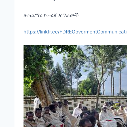
ለተጨማሪ የመረጃ አማራጮች
https://linktr.ee/FDREGovermentCommunicat