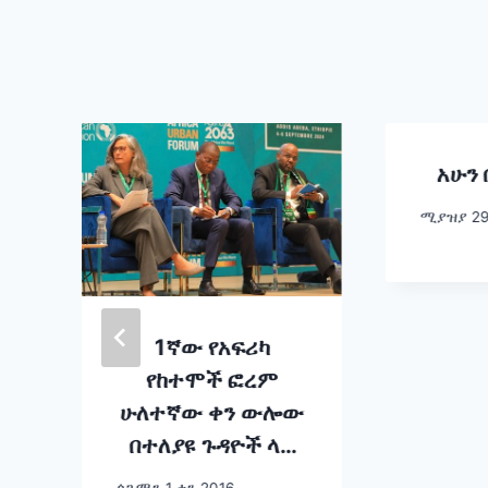
አሁን 
ሚያዝያ 29
1ኛው የአፍሪካ
የከተሞች ፎረም
ሁለተኛው ቀን ውሎው
በተለያዩ ጉዳዮች ላይ
እየመከረ ነው፡፡
ጳጉሜን 1 ቀን 2016