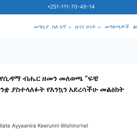
+251-111-70-49-14
መግቢያ
ስለ እኛ
ዜናና ሁነት
መግለጫዎች
ል
 የሲዳማ ብሔር ዘመን መለወጫ “ፍቼ
ንቋ ያስተላለፉት የእንኳን አደረሳችሁ መልዕክት
te Ayyaanira Keerunni Iillishino’ne!