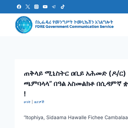
Skip
to
content
ጠቅላይ ሚኒስትር ዐቢይ አሕመድ (ዶ/ር)
ጫምባላላ” በዓል አስመልክቶ በሲዳምኛ ቋ
!
ሁነት
|
ዜናዎች
“Itophiya, Sidaama Hawalle Fichee Cambalaalla