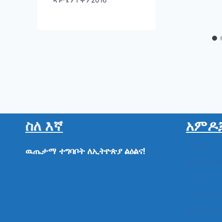
ስለ እኛ
አምዶ
ዜናዎች
ዉጤታማ
ተግባቦት
ለኢትዮጵያ
ልዕልና!
ልዩ ልዩ ም
ሁነት
መግለጫዎ
የክልል የተ