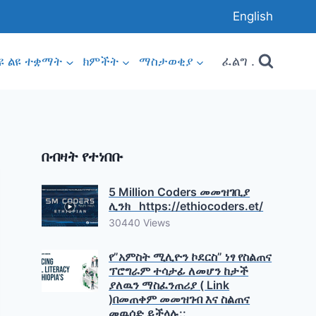
English
ፈልግ .
ዩ ልዩ ተቋማት
ክምችት
ማስታወቂያ
በብዛት የተነበቡ
5 Million Coders መመዝገቢያ
ሊንክ https://ethiocoders.et/
30440 Views
የ”አምስት ሚሊዮን ኮደርስ” ነፃ የስልጠና
ፕሮግራም ተሳታፊ ለመሆን ከታች
ያለዉን ማስፈንጠሪያ ( Link
)በመጠቀም መመዝገብ እና ስልጠና
መዉሰድ ይችላሉ::