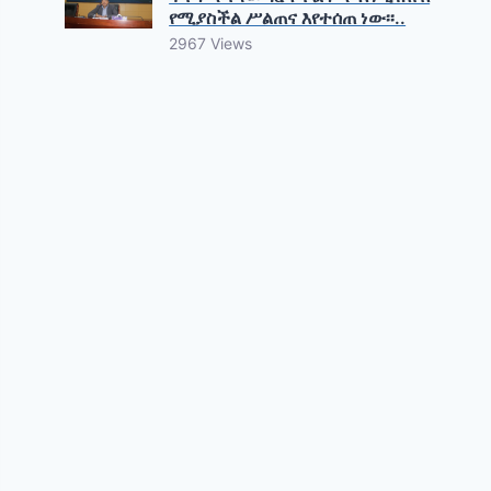
የሚያስችል ሥልጠና እየተሰጠ ነው፡፡..
2967 Views