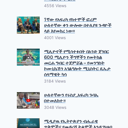
4556 Views
1ኛው የአፍሪካ የከተሞች ፎረም
ሁለተኛው ቀን ውሎው በተለያዩ ጉዳዮች
ላይ እየመከረ ነው፡፡
4001 Views
ሚሊዮኖች የሚሳተፉበት በአንድ ጀንበር
600 ሚሊዮን ችግኞችን የመትከል
መርሐ ግብር ተጀምሯል – የመንግስት
ኮሙኒኬሽን አገልግሎት ሚኒስትር ዴኤታ
ሰላማዊት ካሳ
3184 Views
ሁለተኛውን የሩስያ_አፍሪካ ጉባኤ
በተመለከተ።
3048 Views
ሚዲያዉ የኢትዮጵያን ብሔራዊ
ጥቅሞችና የመዳረሻ ትልሞች እንዲገነዘብ