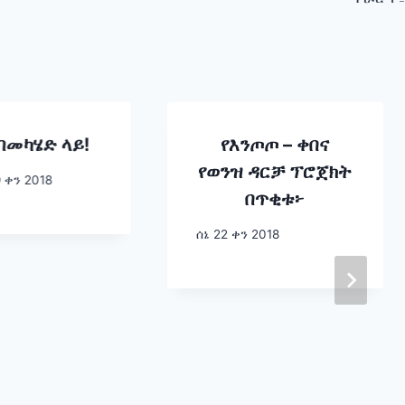
በመካሄድ ላይ!
የእንጦጦ – ቀበና
የወንዝ ዳርቻ ፕሮጀክት
 ቀን 2018
በጥቂቱ፦
ሰኔ 22 ቀን 2018