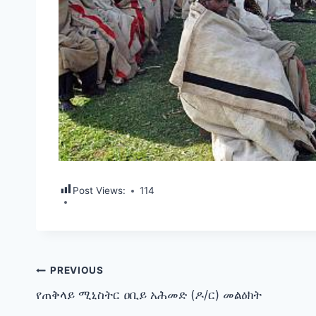
Post Views:
114
Post
PREVIOUS
የጠቅላይ ሚኒስትር ዐቢይ አሕመድ (ዶ/ር) መልዕክት
navigation