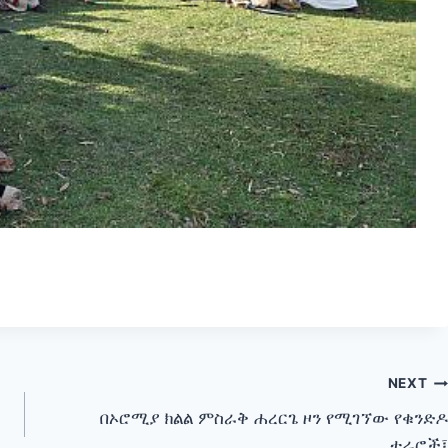
NEXT
በኦሮሚያ ክልል ምስራቅ ሐረርጌ ዞን የሚገኘው የቁንድዶ
ተራሮች፤