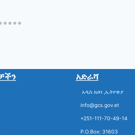
ቻችን
አድራሻ
አዲስ አበባ ,ኢትዮጵያ
ስል ቪዲዮ
info@gcs.gov.et
ች
+251-111-70-49-14
ቋማት
P.O.Box: 31603