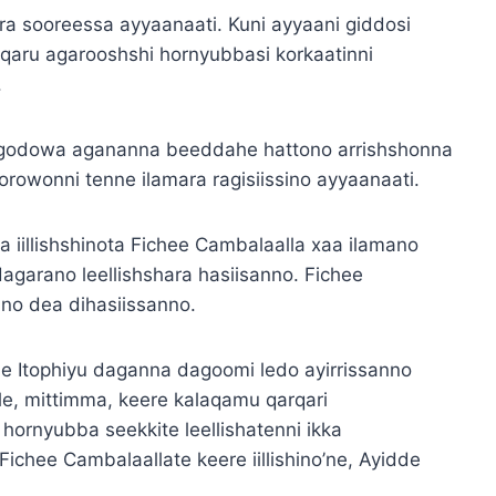
a sooreessa ayyaanaati. Kuni ayyaani giddosi
qaru agarooshshi hornyubbasi korkaatinni
.
godowa agananna beeddahe hattono arrishshonna
orowonni tenne ilamara ragisiissino ayyaanaati.
 iillishshinota Fichee Cambalaalla xaa ilamano
agarano leellishshara hasiisanno. Fichee
tano dea dihasiissanno.
 Itophiyu daganna dagoomi ledo ayirrissanno
e, mittimma, keere kalaqamu qarqari
ornyubba seekkite leellishatenni ikka
ichee Cambalaallate keere iillishino’ne, Ayidde