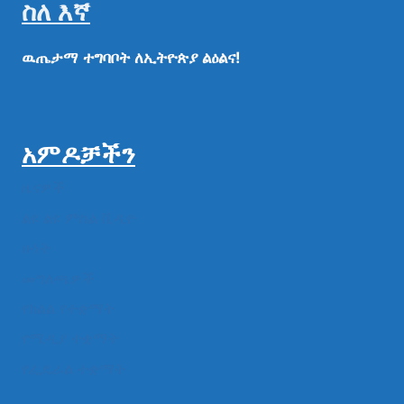
ስለ እኛ
ዉጤታማ
ተግባቦት
ለኢትዮጵያ
ልዕልና!
አምዶቻችን
ዜናዎች
ልዩ ልዩ ምስል ቪዲዮ
ሁነት
መግለጫዎች
የክልል የተቋማት
የሚዲያ ተቋማት
የፌዴራል ተቋማት