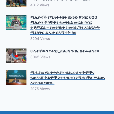
4012 Views
ሚሊዮኖች የሚሳተፉበት በአንድ ጀንበር 600
ሚሊዮን ችግኞችን የመትከል መርሐ ግብር
ተጀምሯል – የመንግስት ኮሙኒኬሽን አገልግሎት
ሚኒስትር ዴኤታ ሰላማዊት ካሳ
3204 Views
ሁለተኛውን የሩስያ_አፍሪካ ጉባኤ በተመለከተ።
3065 Views
ሚዲያዉ የኢትዮጵያን ብሔራዊ ጥቅሞችና
የመዳረሻ ትልሞች እንዲገነዘብ የሚያስችል ሥልጠና
እየተሰጠ ነው፡፡..
2975 Views