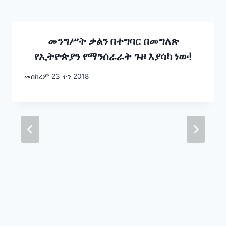
መንግሥት ቃልን በተግባር በመግለጽ
የኢትዮጵያን የማንሰራራት ጉዞ እያሳካ ነው!
መስከረም 23 ቀን 2018