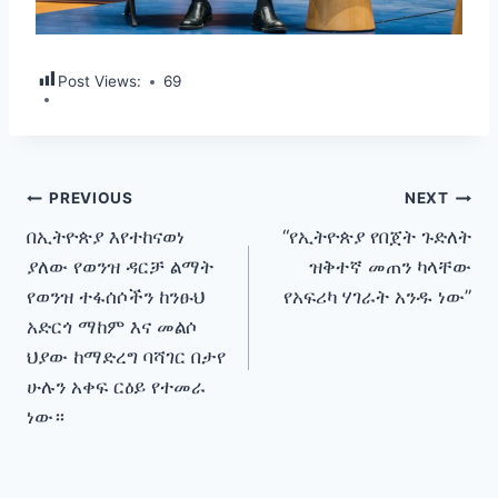
Post Views:
69
Post
PREVIOUS
NEXT
በኢትዮጵያ እየተከናወነ
“የኢትዮጵያ የበጀት ጉድለት
navigation
ያለው የወንዝ ዳርቻ ልማት
ዝቅተኛ መጠን ካላቸው
የወንዝ ተፋሰሶችን ከንፁህ
የአፍሪካ ሃገራት አንዱ ነው”
አድርጎ ማከም እና መልሶ
ህያው ከማድረግ ባሻገር በታየ
ሁሉን አቀፍ ርዕይ የተመራ
ነው።