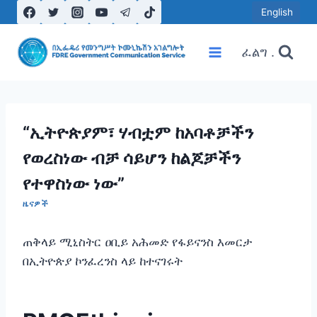
Skip
English
to
content
ፈልግ .
“ኢትዮጵያም፣ ሃብቷም ከአባቶቻችን
የወረስነው ብቻ ሳይሆን ከልጆቻችን
የተዋስነው ነው”
ዜናዎች
ጠቅላይ ሚኒስትር ዐቢይ አሕመድ የፋይናንስ እመርታ
በኢትዮጵያ ኮንፈረንስ ላይ ከተናገሩት