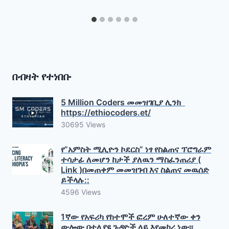
በብዛት የተነበቡ
5 Million Coders መመዝገቢያ ሊንክ
https://ethiocoders.et/
30695 Views
የ”አምስት ሚሊዮን ኮደርስ” ነፃ የስልጠና ፕሮግራም
ተሳታፊ ለመሆን ከታች ያለዉን ማስፈንጠሪያ (
Link )በመጠቀም መመዝገብ እና ስልጠና መዉሰድ
ይችላሉ::
4596 Views
1ኛው የአፍሪካ የከተሞች ፎረም ሁለተኛው ቀን
ውሎው በተለያዩ ጉዳዮች ላይ እየመከረ ነው፡፡