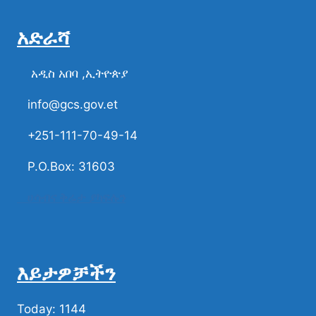
አድራሻ
አዲስ አበባ ,ኢትዮጵያ
info@gcs.gov.et
+251-111-70-49-14
P.O.Box: 31603
ሀሳብና ቅሬታ ያካፍሉን
እይታዎቻችን
Today: 1144