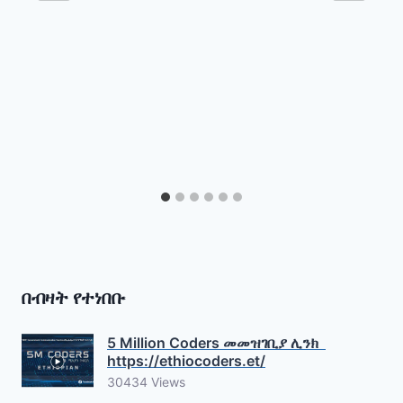
በብዛት የተነበቡ
5 Million Coders መመዝገቢያ ሊንክ
https://ethiocoders.et/
30434 Views