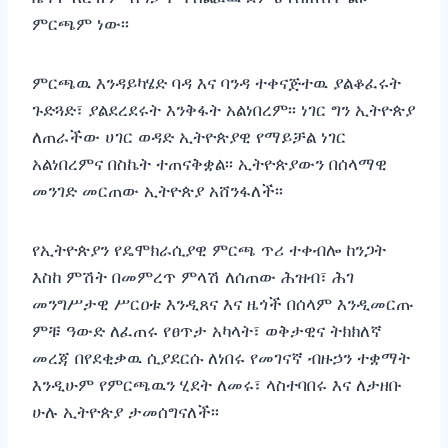
ምርጫም ነው፡፡
ምርጫዉ እንዳይካሄድ ባዳ እና ባንዳ ተቀናጅተዉ ያልቆፈሩት
ጉድጓድ፣ ያልደረደሩት እንቅፋት አልነበረም፡፡ ነገር ግን ኢትዮጵያ
ለጠራችው ሀገር ወዳድ ኢትዮጵያዊ የማይቻል ነገር
አልነበረምና በስኬት ተጠናቅቋል፡፡ ኢትዮጵያውን በሰላማዊ
መንገድ መርጠው ኢትዮጵያ አሸንፋለች፡፡
የኢትዮጵያን የዴሞክራሲያዊ ምርጫ ጥሪ ተቀብሎ ከንጋት
እስከ ምሽት በመምረጥ ምላሽ ለሰጠው ሕዝብ፣ ሕገ
መንግሥታዊ ሥርዐቱ እንዲጸና እና ዜጎች በሰላም እንዲመርጡ
ምቹ ዓውድ ለፈጠሩ የፀጥታ አካላት፣ ወቅታዊና ትክክለኛ
መረጃ በየደቂቃዉ ሲያደርሱ ለነበሩ የመገናኛ ብዙኃን ተቋማት
እንዲሁም የምርጫዉን ሂደት ለመሩ፣ ላስተባበሩ እና ለታዘቡ
ሁሉ ኢትዮጵያ ታመሰግናለች፡፡