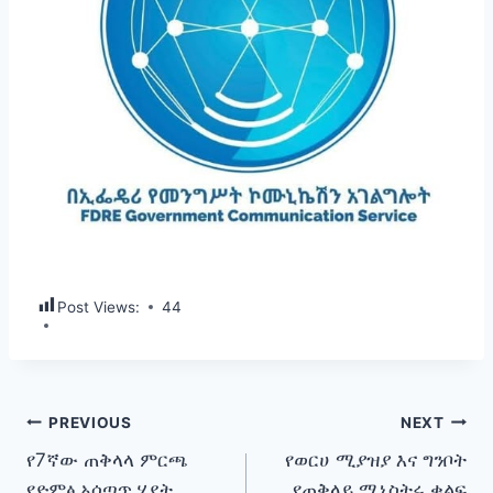
Post Views:
44
Post
PREVIOUS
NEXT
የ7ኛው ጠቅላላ ምርጫ
የወርሀ ሚያዝያ እና ግንቦት
navigation
የድምፅ አሰጣጥ ሂደት
የጠቅላይ ሚኒስትሩ ቁልፍ