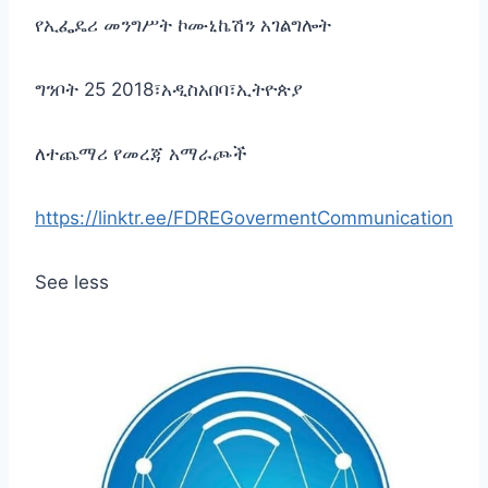
የኢፌዴሪ መንግሥት ኮሙኒኬሽን አገልግሎት
ግንቦት 25 2018፣አዲስአበባ፣ኢትዮጵያ
ለተጨማሪ የመረጃ አማራጮች
https://linktr.ee/FDREGovermentCommunication
See less