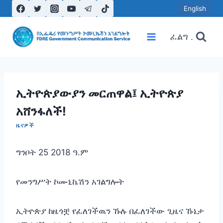
Skip
English
to
content
ፈልግ .
ኢትዮጵያውያን መርጠዋል፤ ኢትዮጵያ
አሸንፋለች!
ዜናዎች
ግንቦት 25 2018 ዓ.ም
የመንግሥት ኮሙኒኬሽን አገልግሎት
ኢትዮጵያ ከዜጎቿ የፈለገችዉን ኹሉ በፈለገችው ጊዜና ኹኔታ