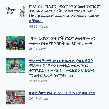
የ”አምስት ሚሊዮን ኮደርስ” ነፃ የስልጠና ፕሮግራም
ተሳታፊ ለመሆን ከታች ያለዉን ማስፈንጠሪያ (
Link )በመጠቀም መመዝገብ እና ስልጠና መዉሰድ
ይችላሉ::
4555 Views
1ኛው የአፍሪካ የከተሞች ፎረም ሁለተኛው ቀን
ውሎው በተለያዩ ጉዳዮች ላይ እየመከረ ነው፡፡
4001 Views
ሚሊዮኖች የሚሳተፉበት በአንድ ጀንበር 600
ሚሊዮን ችግኞችን የመትከል መርሐ ግብር
ተጀምሯል – የመንግስት ኮሙኒኬሽን አገልግሎት
ሚኒስትር ዴኤታ ሰላማዊት ካሳ
3183 Views
ሁለተኛውን የሩስያ_አፍሪካ ጉባኤ በተመለከተ።
3048 Views