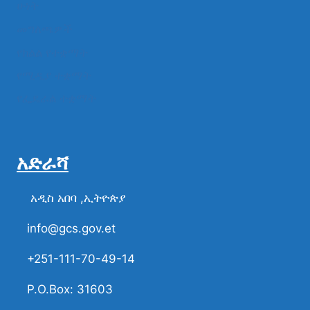
ሁነት
መግለጫዎች
የክልል የተቋማት
የሚዲያ ተቋማት
የፌዴራል ተቋማት
አድራሻ
አዲስ አበባ ,ኢትዮጵያ
info@gcs.gov.et
+251-111-70-49-14
P.O.Box: 31603