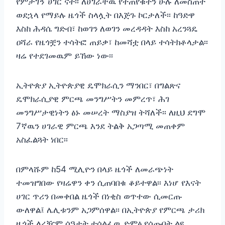
የምታገኝ ሀገር ናት፡፡ ለሀገራቸዉ የተጠየቁትን ሁሉ ለመስጠት
ወደኋላ የማይሉ ዜጎች ስላሏት በእጅጉ ኮርታለች፡፡ ከዓድዋ
እስከ ሕዳሴ ግድብ፣ ከወገን ለወገን መረዳዳት እስከ አረንጓዴ
ዐሻራ የዜጎቿን ተሳትፎ ጠይቃ፣ ከመሻቷ በላይ ተሳትክቶላታል፡፡
ዛሬ የተደገመዉም ይኸው ነው፡፡
ኢትዮጵያ ኢትዮጵያዊ ዴሞክራሲን ማንበር፣ በግልጽና
ዴሞክራሲያዊ ምርጫ መንግሥትን መምረጥ፣ ሕገ
መንግሥታዊነትን ፅኑ መሠረት ማስያዝ ትሻለች፡፡ ለዚህ ደግሞ
7ኛዉን ሀገራዊ ምርጫ እንደ ትልቅ አጋጣሚ መጠቀም
አስፈልጓት ነበር፡፡
በምላሹም ከ54 ሚሊዮን በላይ ዜጎች ለመራጭነት
ተመዝግበው የዛሬዋን ቀን ሲጠባበቁ ቆይተዋል፡፡ እነሆ የእናት
ሀገር ጥሪን በመቀበል ዜጎች በነቂስ ወጥተው ሲመርጡ
ውለዋል፤ ሌሊቱንም አጋምሰዋል፡፡ በኢትዮጵያ የምርጫ ታሪክ
ዜጎች ለረዥም ሰዓታት ተሰልፈዉ ድምፅ የሰጡበት ልዩ