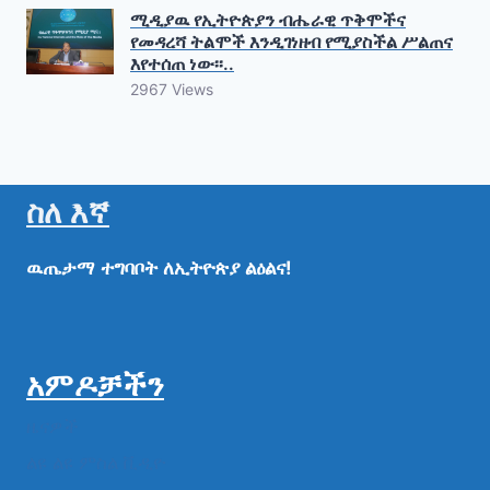
ሚዲያዉ የኢትዮጵያን ብሔራዊ ጥቅሞችና
የመዳረሻ ትልሞች እንዲገነዘብ የሚያስችል ሥልጠና
እየተሰጠ ነው፡፡..
2967 Views
ስለ እኛ
ዉጤታማ
ተግባቦት
ለኢትዮጵያ
ልዕልና!
አምዶቻችን
ዜናዎች
ልዩ ልዩ ምስል ቪዲዮ