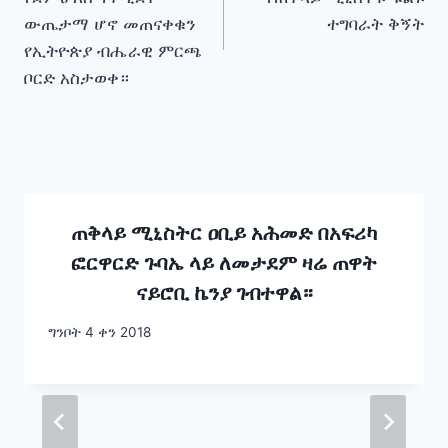
ውጤታማ ሆኖ መጠናቀቁን
ተግባራት ቅኝት
የኢትዮጵያ ብሔራዊ ምርጫ
ቦርድ አስታወቀ።
ጠቅላይ ሚኒስትር ዐቢይ አሕመድ በአፍሪካ
ፎርዋርድ ጉባኤ ላይ ለመታደም ዛሬ ጠዋት
ናይሮቢ ኬንያ ገብተዋል።
ግንቦት 4 ቀን 2018