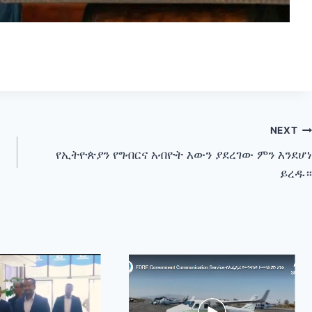
NEXT
የኢትዮጵያን የግብርና አብዮት እውን ያደረገው ምን እንደሆነ
ይረዱ።