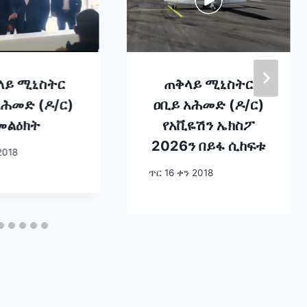
ላይ ሚኒስትር
ጠቅላይ ሚኒስትር
አሕመድ (ዶ/ር)
ዐቢይ አሕመድ (ዶ/ር)
መልዕክት
የአቪዬሽን ኤክስፖ
2026ን በይፋ ሲከፍቱ
2018
ጥር 16 ቀን 2018