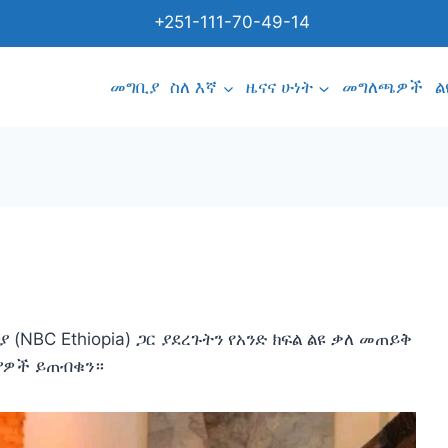
+251-111-70-49-14
መግቢያ
ስለ እኛ
ዜናና ሁነት
መግለጫዎች
ል
 (NBC Ethiopia) ጋር ያደረጉትን የአንድ ክፍል ልዩ ቃለ መጠይቅ
ዲያዎች ይጠብቁን።