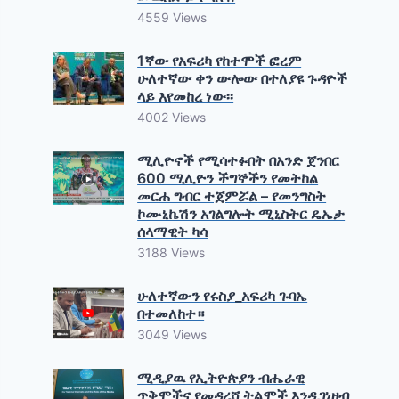
4559 Views
1ኛው የአፍሪካ የከተሞች ፎረም
ሁለተኛው ቀን ውሎው በተለያዩ ጉዳዮች
ላይ እየመከረ ነው፡፡
4002 Views
ሚሊዮኖች የሚሳተፉበት በአንድ ጀንበር
600 ሚሊዮን ችግኞችን የመትከል
መርሐ ግብር ተጀምሯል – የመንግስት
ኮሙኒኬሽን አገልግሎት ሚኒስትር ዴኤታ
ሰላማዊት ካሳ
3188 Views
ሁለተኛውን የሩስያ_አፍሪካ ጉባኤ
በተመለከተ።
3049 Views
ሚዲያዉ የኢትዮጵያን ብሔራዊ
ጥቅሞችና የመዳረሻ ትልሞች እንዲገነዘብ