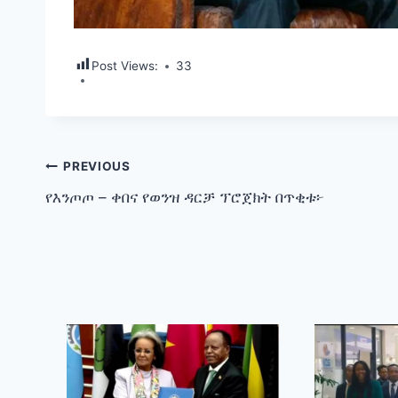
Post Views:
33
Post
PREVIOUS
የእንጦጦ – ቀበና የወንዝ ዳርቻ ፕሮጀክት በጥቂቱ፦
navigation