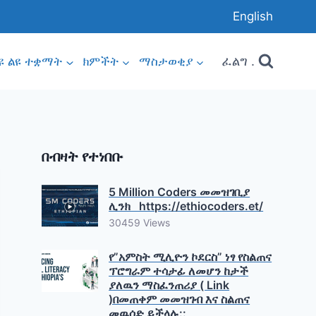
English
ፈልግ .
ዩ ልዩ ተቋማት
ክምችት
ማስታወቂያ
በብዛት የተነበቡ
5 Million Coders መመዝገቢያ
ሊንክ https://ethiocoders.et/
30459 Views
የ”አምስት ሚሊዮን ኮደርስ” ነፃ የስልጠና
ፕሮግራም ተሳታፊ ለመሆን ከታች
ያለዉን ማስፈንጠሪያ ( Link
)በመጠቀም መመዝገብ እና ስልጠና
መዉሰድ ይችላሉ::