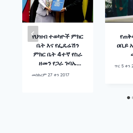
የህዝብ ተወካዮች ምክር
የጠቅ
ቤት እና የፌዴሬሽን
ዐቢይ 
ምክር ቤት 4ተኛ የስራ
ዘመን የጋራ ጉባኤ
ጥር 5 ቀን 
አምባሳደር ታዬ
መስከረም 27 ቀን 2017
አጽቀስላሴን የኢፌዴሪ
መንግስት ፕሬዝዳንት
አድርጎ መርጧል።