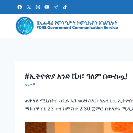
Skip
to
content
‎#ኢትዮጵያ አንድ ቪዛ፣ ዓለም በውስጧ!
ዜናዎች
‎‎ጠቅላይ ሚኒስትር ዐቢይ አሕመድ(ዶ/ር) ከኤንቢሲ ኢትዮጵያ
ማክሰኞ ሰኔ 23 ቀን ከምሽቱ 2:30 ጀምሮ በተለያዩ ሚ