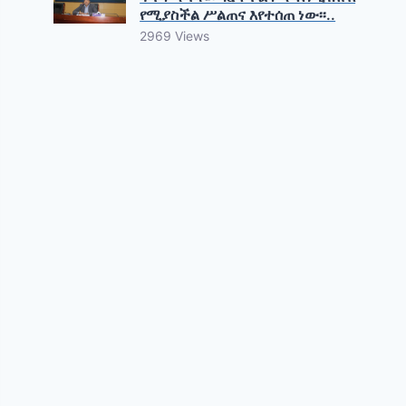
የሚያስችል ሥልጠና እየተሰጠ ነው፡፡..
2969 Views