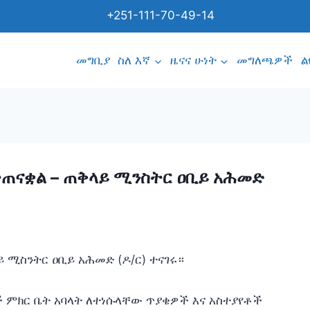
+251-111-70-49-14
መግቢያ
ስለ እኛ
ዜናና ሁነት
መግለጫዎች
ል
ተጠናቋል – ጠቅላይ ሚንስትር ዐቢይ አሕመድ
 ሚስንትር ዐቢይ አሕመድ (ዶ/ር) ተናገሩ።
ች ምክር ቤት አባላት ለተነሱላቸው ጥያቄዎች እና አስተያየቶች