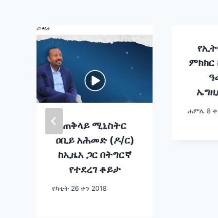
የኢት
ምክክር
ዓ
ኤግዚ
ሐምሌ 8 ቀ
ጠቅላይ ሚኒስትር
ዐቢይ አሕመድ (ዶ/ር)
ከኢዜአ ጋር በትግርኛ
የተደረገ ቆይታ
የካቲት 26 ቀን 2018