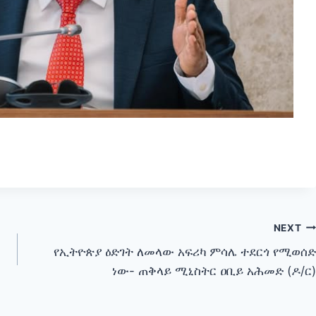
NEXT
የኢትዮጵያ ዕድገት ለመላው አፍሪካ ምሳሌ ተደርጎ የሚወሰድ
ነው- ጠቅላይ ሚኒስትር ዐቢይ አሕመድ (ዶ/ር)