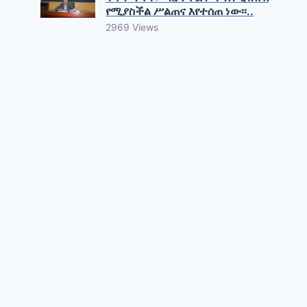
የሚያስችል ሥልጠና እየተሰጠ ነው፡፡..
2969 Views