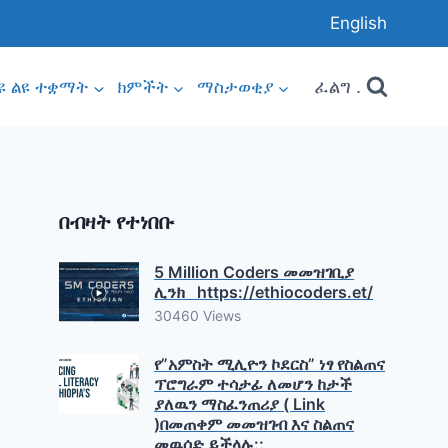
English
ፈልግ .
ዩ ልዩ ተቋማት
ክምችት
ማስታወቂያ
በብዛት የተነበቡ
5 Million Coders መመዝገቢያ
ሊንክ https://ethiocoders.et/
30460 Views
የ”አምስት ሚሊዮን ኮደርስ” ነፃ የስልጠና
ፕሮግራም ተሳታፊ ለመሆን ከታች
ያለዉን ማስፈንጠሪያ ( Link
)በመጠቀም መመዝገብ እና ስልጠና
መዉሰድ ይችላሉ::