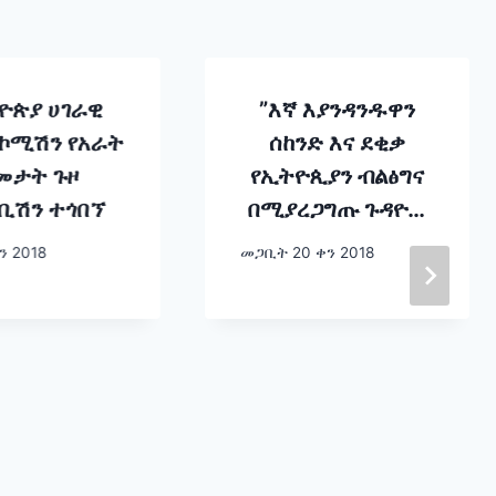
ዮጵያ ሀገራዊ
”እኛ እያንዳንዱዋን
 ኮሚሽን የአራት
ሰከንድ እና ደቂቃ
መታት ጉዞ
የኢትዮጲያን ብልፅግና
ቢሽን ተጎበኘ
በሚያረጋግጡ ጉዳዮች
ላይ ነው የምንሰራው!”
ን 2018
መጋቢት 20 ቀን 2018
– ጠቅላይ ሚኒስትር
ዐቢይ አሕመድ (ዶ/ር)