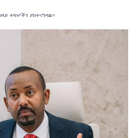
በላይ ተጓዦችን ያስተናግዳል።