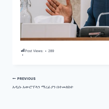
Post Views:
289
Post
PREVIOUS
አዲሱ አውሮፕላን ማረፊያን በተመለከተ
navigation