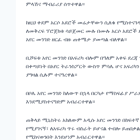
ምላሽና ማብራሪያ ሰጥተዋል።
ከዚህ ቀደም አርሶ አደሮች መሬታቸውን ሲለቁ የሚስተናገዱ
ለመቅረፍ ፕሮጀክቱ ሳይጀመር ሙሉ በሙሉ አርሶ አደሮች 
አየር መንገድ ዘርፈ ብዙ ጠቀሜታ ያመጣል ብለዋል።
ቢሾፍቱ አየር መንገድ በአፍሪካ ብሎም በዓለም አቀፍ ደረጃ
በቀጣይነት በአየር ትራንስፖርት ውስጥ ምሳሌ ሆና አፍሪካን
ያግዛል ሲሉም ተናግረዋል።
በቦሌ አየር መንገድ ከለውጥ በኋላ በርካታ የማስፍፊያ ሥ
እንደሚያስተናግድም አብራርተዋል።
ጠቅላይ ሚኒስትሩ አክለውም አዲሱ አየር መንገድ በከፍተኛ
የሚያገናኝ፣ ለአፍሪካ ጥሩ ብስራት ይሆናል ተብሎ ይጠበቃል
የሚከናወንበት እንደሆነም አብራርተዋል።