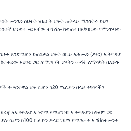
በት መንገድ ስህተት ነበረበት ያሉት ጠቅላይ ሚንስትሩ ይህን
ደስተኛ ሆነው፣ ኑሮአቸው ተሻሽሎ ከወጡ፣ በአካባቢው የምንገነባው
 ግዙፉ እንደሚሆን ይጠበቃል ያሉት ዐቢይ አሕመድ (ዶ/ር) ኢትዮጵያ
 ከተቀረው አህጉር ጋር ለማገናኘት ያላትን መሻት ለማሳካት በእጅጉ
ራዎች ተሠርተዋል ያሉ ሲሆን ከ20 ሚሊዮን በላይ ተጓዦችን
 ደረጃ ለኢትዮጵያ ኢኮኖሚ የሚያግዝ፣ ኢትዮጵያን ከዓለም ጋር
 ያሉ ሲሆን ከ100 ቢሊዮን ዶላር ገደማ የሚገመት ኢንቨስትመንት