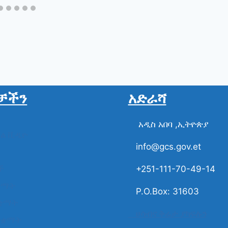
ቻችን
አድራሻ
አዲስ አበባ ,ኢትዮጵያ
ስል ቪዲዮ
info@gcs.gov.et
ች
+251-111-70-49-14
ቋማት
P.O.Box: 31603
ቋማት
ሀሳብና ቅሬታ ያካፍሉን
ተቋማት