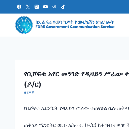
Skip
to
content
የቢሾፍቱ አየር መንገድ የዲዛይን ሥራው 
(ዶ/ር)
ዜናዎች
የቢሾፍቱ ኤርፖርት የዲዛይን ሥራው ተጠናቋል ሲሉ ጠቅላይ
ጠቅላይ ሚንስትር ዐቢይ አሕመድ (ዶ/ር) ከሕዝብ ተወካዮ