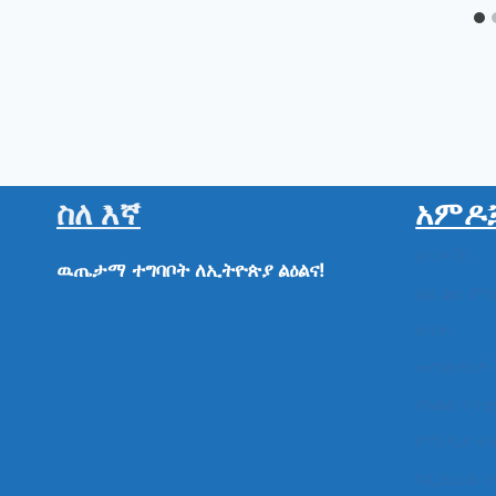
ስለ እኛ
አምዶ
ዜናዎች
ዉጤታማ
ተግባቦት
ለኢትዮጵያ
ልዕልና!
ልዩ ልዩ ም
ሁነት
መግለጫዎ
የክልል የተ
የሚዲያ ተ
የፌዴራል 