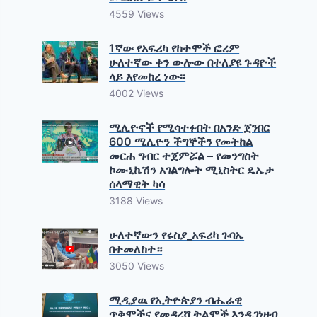
4559 Views
1ኛው የአፍሪካ የከተሞች ፎረም
ሁለተኛው ቀን ውሎው በተለያዩ ጉዳዮች
ላይ እየመከረ ነው፡፡
4002 Views
ሚሊዮኖች የሚሳተፉበት በአንድ ጀንበር
600 ሚሊዮን ችግኞችን የመትከል
መርሐ ግብር ተጀምሯል – የመንግስት
ኮሙኒኬሽን አገልግሎት ሚኒስትር ዴኤታ
ሰላማዊት ካሳ
3188 Views
ሁለተኛውን የሩስያ_አፍሪካ ጉባኤ
በተመለከተ።
3050 Views
ሚዲያዉ የኢትዮጵያን ብሔራዊ
ጥቅሞችና የመዳረሻ ትልሞች እንዲገነዘብ