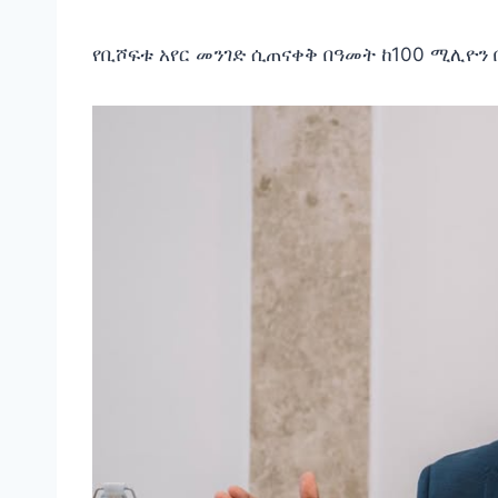
የቢሾፍቱ አየር መንገድ ሲጠናቀቅ በዓመት ከ100 ሚሊዮን 